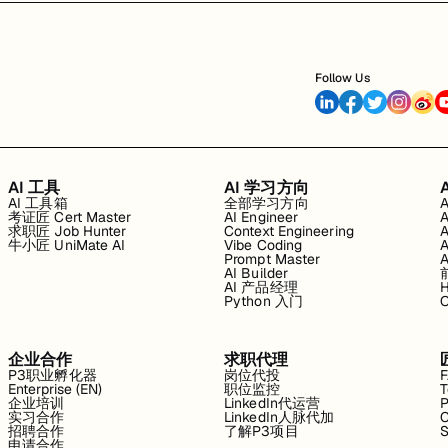
Follow Us
AI 工具
AI 学习方向
AI 工具箱
全部学习方向
考证匠 Cert Master
AI Engineer
求职匠 Job Hunter
Context Engineering
牛小匠 UniMate AI
Vibe Coding
Prompt Master
AI Builder
AI 产品经理
H
Python 入门
企业合作
求职代理
P3职业孵化器
岗位代投
Enterprise (EN)
职位监控
T
企业培训
LinkedIn代运营
P
实习合作
LinkedIn人脉代加
C
招聘合作
了解P3项目
S
申请合作