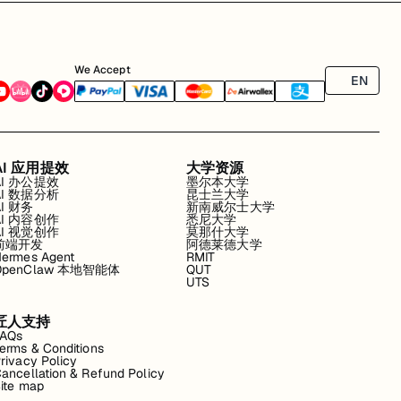
We Accept
EN
AI 应用提效
大学资源
AI 办公提效
墨尔本大学
AI 数据分析
昆士兰大学
AI 财务
新南威尔士大学
AI 内容创作
悉尼大学
AI 视觉创作
莫那什大学
前端开发
阿德莱德大学
ermes Agent
RMIT
OpenClaw 本地智能体
QUT
UTS
匠人支持
FAQs
erms & Conditions
rivacy Policy
ancellation & Refund Policy
ite map