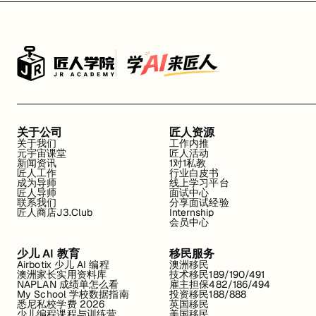
关于公司
匠人资源
关于我们
工作内推
元宇宙课堂
匠人活动
新闻资讯
1对1私教
匠人工作
行业白皮书
成为导师
线上学习平台
匠人导师
面试中心
联系我们
分享面试经验
匠人商店J3.Club
Internship
会员中心
少儿 AI 教育
移民服务
Airbotix 少儿 AI 编程
澳洲移民
澳洲家长实用资料库
技术移民189/190/491
NAPLAN 成绩单怎么看
雇主担保482/186/494
My School 学校数据指南
投资移民188/888
悉尼私校学费 2026
英国移民
少儿编程课程与训练营
美国移民