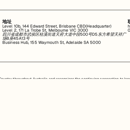
地址
Level 10b, 144 Edward Street, Brisbane CBD(Headquarter)
h
Level 2, 171 La Trobe St, Melbourne VIC 3000
0
四川省成都市武侯区桂溪街道天府大道中段500号D5东方希望天祥广
场B座45A13号
Business Hub, 155 Waymouth St, Adelaide SA 5000
untry throughout Australia and recognises the continuing connection to land
resent. Aboriginal and Torres Strait Islander peoples should be aware that th
，均受澳大利亚政府知识产权法的保护。严禁未经授权使用、销售、分发、复制或修
任何侵权行为都将受到法律追究。
查看用户协议