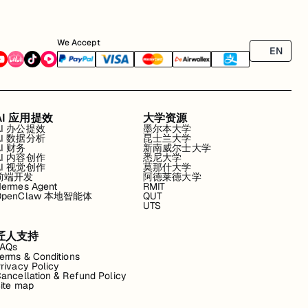
We Accept
EN
AI 应用提效
大学资源
AI 办公提效
墨尔本大学
AI 数据分析
昆士兰大学
AI 财务
新南威尔士大学
AI 内容创作
悉尼大学
AI 视觉创作
莫那什大学
前端开发
阿德莱德大学
ermes Agent
RMIT
OpenClaw 本地智能体
QUT
UTS
匠人支持
FAQs
erms & Conditions
rivacy Policy
ancellation & Refund Policy
ite map