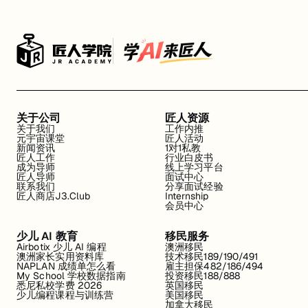
关于公司
匠人资源
关于我们
工作内推
元宇宙课堂
匠人活动
新闻资讯
1对1私教
匠人工作
行业白皮书
成为导师
线上学习平台
匠人导师
面试中心
联系我们
分享面试经验
匠人商店J3.Club
Internship
会员中心
少儿 AI 教育
移民服务
Airbotix 少儿 AI 编程
澳洲移民
澳洲家长实用资料库
技术移民189/190/491
NAPLAN 成绩单怎么看
雇主担保482/186/494
My School 学校数据指南
投资移民188/888
悉尼私校学费 2026
英国移民
少儿编程课程与训练营
美国移民
加拿大移民