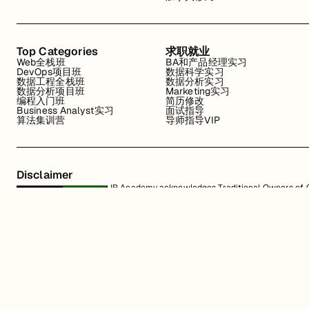
Top Categories
求职就业
Web全栈班
BA和产品经理实习
DevOps项目班
数据科学实习
数据工程全栈班
数据分析实习
数据分析项目班
Marketing实习
编程入门班
简历修改
Business Analyst实习
面试指导
算法集训营
导师指导VIP
Disclaimer
JR Academy acknowledges Traditional Owners of Co
Strait Islander cultures; and to Elders past and p
away.
匠人学院网站上的所有内容，包括课程材料、徽标和匠人学院网站上提供的信息
识产权。JR Academy Pty Ltd 保留所有权利，包括专利、商标和版权。