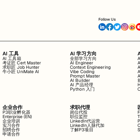
Follow Us
AI 工具
AI 学习方向
AI 工具箱
全部学习方向
考证匠 Cert Master
AI Engineer
求职匠 Job Hunter
Context Engineering
牛小匠 UniMate AI
Vibe Coding
Prompt Master
AI Builder
AI 产品经理
H
Python 入门
企业合作
求职代理
P3职业孵化器
岗位代投
Enterprise (EN)
职位监控
T
企业培训
LinkedIn代运营
P
实习合作
LinkedIn人脉代加
C
招聘合作
了解P3项目
S
申请合作