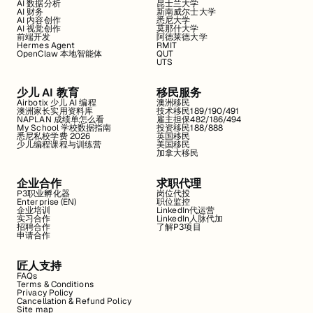
AI 数据分析
昆士兰大学
AI 财务
新南威尔士大学
AI 内容创作
悉尼大学
AI 视觉创作
莫那什大学
前端开发
阿德莱德大学
Hermes Agent
RMIT
OpenClaw 本地智能体
QUT
UTS
少儿 AI 教育
移民服务
Airbotix 少儿 AI 编程
澳洲移民
澳洲家长实用资料库
技术移民189/190/491
NAPLAN 成绩单怎么看
雇主担保482/186/494
My School 学校数据指南
投资移民188/888
悉尼私校学费 2026
英国移民
少儿编程课程与训练营
美国移民
加拿大移民
企业合作
求职代理
P3职业孵化器
岗位代投
Enterprise (EN)
职位监控
企业培训
LinkedIn代运营
实习合作
LinkedIn人脉代加
招聘合作
了解P3项目
申请合作
匠人支持
FAQs
Terms & Conditions
Privacy Policy
Cancellation & Refund Policy
Site map