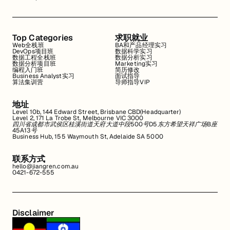
Top Categories
求职就业
Web全栈班
BA和产品经理实习
DevOps项目班
数据科学实习
数据工程全栈班
数据分析实习
数据分析项目班
Marketing实习
编程入门班
简历修改
Business Analyst实习
面试指导
算法集训营
导师指导VIP
地址
Level 10b, 144 Edward Street, Brisbane CBD(Headquarter)
Level 2, 171 La Trobe St, Melbourne VIC 3000
四川省成都市武侯区桂溪街道天府大道中段500号D5东方希望天祥广场B座
45A13号
Business Hub, 155 Waymouth St, Adelaide SA 5000
联系方式
hello@jiangren.com.au
0421-672-555
Disclaimer