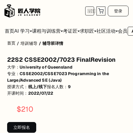
登录
🇺🇸
首页
会员
AI 学习
课程与训练营
考证匠
求职匠
社区活动
首页
/
培训辅导
/
辅导班详情
22S2 CSSE2002/7023 FinalRevision
22S2 CSSE2002/7023 FinalRevision
活动形式: 线上/线下
大学：
University of Queensland
开始日期: 2022/7/22
专业：
CSSE2002/CSSE7023 Programming in the
Large/Advanced SE (Java)
已有 9 名同学报名参加
授课方式：
线上/线下
报名人数：
9
开课时间：
2022/07/22
关联大学:
University of Queensland
关联课程:
CSSE2002/CSSE7023 Programming in the Large/Advanced
$
210
匠人学院提供高质量的IT培训课程和Workshop，帮助学员掌握实用技
立即报名