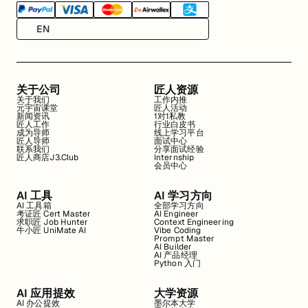
EN
关于公司
匠人资源
关于我们
工作内推
元宇宙课堂
匠人活动
新闻资讯
1对1私教
匠人工作
行业白皮书
成为导师
线上学习平台
匠人导师
面试中心
联系我们
分享面试经验
匠人商店J3.Club
Internship
会员中心
AI 工具
AI 学习方向
AI 工具箱
全部学习方向
考证匠 Cert Master
AI Engineer
求职匠 Job Hunter
Context Engineering
牛小匠 UniMate AI
Vibe Coding
Prompt Master
AI Builder
AI 产品经理
Python 入门
AI 应用提效
大学资源
AI 办公提效
墨尔本大学