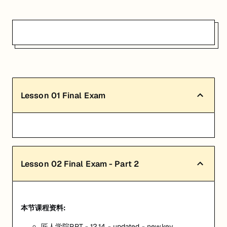
Lesson
01
Final Exam
Lesson
02
Final Exam - Part 2
本节课程资料:
匠人学院PPT - 12.14 - updated - new.key