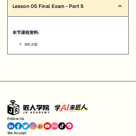
Lesson
05
Final Exam - Part 5
本节课程资料:
src.zip
Follow Us
We Accept