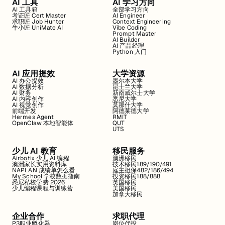
AI 工具
AI 学习方向
AI 工具箱
全部学习方向
考证匠 Cert Master
AI Engineer
求职匠 Job Hunter
Context Engineering
牛小匠 UniMate AI
Vibe Coding
Prompt Master
AI Builder
AI 产品经理
Python 入门
AI 应用提效
大学资源
AI 办公提效
墨尔本大学
AI 数据分析
昆士兰大学
AI 财务
新南威尔士大学
AI 内容创作
悉尼大学
AI 视觉创作
莫那什大学
前端开发
阿德莱德大学
Hermes Agent
RMIT
OpenClaw 本地智能体
QUT
UTS
少儿 AI 教育
移民服务
Airbotix 少儿 AI 编程
澳洲移民
澳洲家长实用资料库
技术移民189/190/491
NAPLAN 成绩单怎么看
雇主担保482/186/494
My School 学校数据指南
投资移民188/888
悉尼私校学费 2026
英国移民
少儿编程课程与训练营
美国移民
加拿大移民
企业合作
求职代理
P3职业孵化器
岗位代投