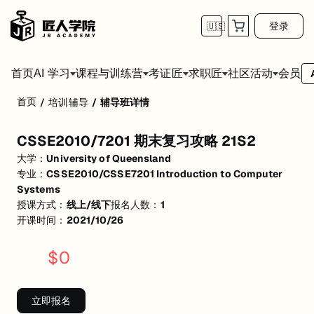
登录
🇺🇸
首页
会员
AI 学习
课程与训练营
考证匠
求职匠
社区活动
首页
/
培训辅导
/
辅导班详情
CSSE2010/7201 期末复习攻略 21S2
CSSE2010/7201 期末复习攻略 21S2
活动形式: 线上/线下
大学：
University of Queensland
开始日期: 2021/10/26
专业：
CSSE2010/CSSE7201 Introduction to Computer
Systems
已有 1 名同学报名参加
授课方式：
线上/线下
报名人数：
1
开课时间：
2021/10/26
关联大学:
University of Queensland
关联课程:
CSSE2010/CSSE7201 Introduction to Computer Systems
$
0
匠人学院提供高质量的IT培训课程和Workshop，帮助学员掌握实用技
立即报名