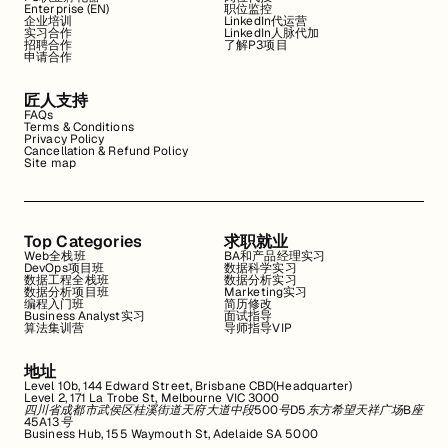
Enterprise (EN)
职位监控
企业培训
LinkedIn代运营
实习合作
LinkedIn人脉代加
招聘合作
了解P3项目
申请合作
匠人支持
FAQs
Terms & Conditions
Privacy Policy
Cancellation & Refund Policy
Site map
Top Categories
求职就业
Web全栈班
BA和产品经理实习
DevOps项目班
数据科学实习
数据工程全栈班
数据分析实习
数据分析项目班
Marketing实习
编程入门班
简历修改
Business Analyst实习
面试指导
算法集训营
导师指导VIP
地址
Level 10b, 144 Edward Street, Brisbane CBD(Headquarter)
Level 2, 171 La Trobe St, Melbourne VIC 3000
四川省成都市武侯区桂溪街道天府大道中段500号D5东方希望天祥广场B座
45A13号
Business Hub, 155 Waymouth St, Adelaide SA 5000