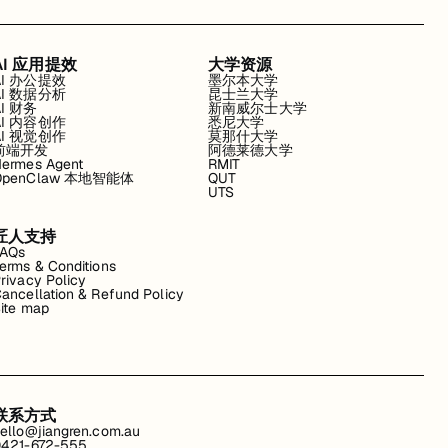
AI 应用提效
大学资源
AI 办公提效
墨尔本大学
AI 数据分析
昆士兰大学
AI 财务
新南威尔士大学
AI 内容创作
悉尼大学
AI 视觉创作
莫那什大学
前端开发
阿德莱德大学
ermes Agent
RMIT
OpenClaw 本地智能体
QUT
UTS
匠人支持
FAQs
erms & Conditions
rivacy Policy
ancellation & Refund Policy
ite map
联系方式
ello@jiangren.com.au
421-672-555