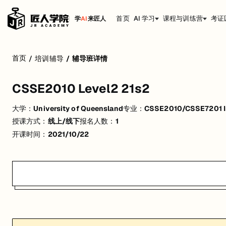
首页
AI 学习
课程与训练营
考证
学
AI
来匠人
CSSE2010 Level2 21s2
首页
/
培训辅导
/
辅导班详情
活动形式: 线上/线下
CSSE2010 Level2 21s2
开始日期: 2021/10/22
大学：
University of Queensland
专业：
CSSE2010/CSSE7201 In
已有 1 名同学报名参加
授课方式：
线上/线下
报名人数：
1
关联大学:
University of Queensland
开课时间：
2021/10/22
关联课程:
CSSE2010/CSSE7201 Introduction to Computer Systems
匠人学院提供高质量的IT培训课程和Workshop，帮助学员掌握实用技