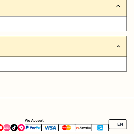
We Accept
EN