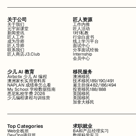
关于公司
匠人资源
关于我们
工作内推
元宇宙课堂
匠人活动
新闻资讯
1对1私教
匠人工作
行业白皮书
成为导师
线上学习平台
匠人导师
面试中心
联系我们
分享面试经验
匠人商店J3.Club
Internship
会员中心
少儿 AI 教育
移民服务
Airbotix 少儿 AI 编程
澳洲移民
澳洲家长实用资料库
技术移民189/190/491
NAPLAN 成绩单怎么看
雇主担保482/186/494
My School 学校数据指南
投资移民188/888
悉尼私校学费 2026
英国移民
少儿编程课程与训练营
美国移民
加拿大移民
Top Categories
求职就业
Web全栈班
BA和产品经理实习
DevOps项目班
数据科学实习