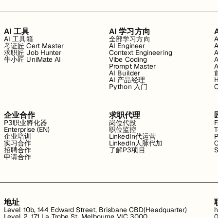
AI 工具
AI 学习方向
AI 工具箱
全部学习方向
考证匠 Cert Master
AI Engineer
求职匠 Job Hunter
Context Engineering
牛小匠 UniMate AI
Vibe Coding
Prompt Master
AI Builder
AI 产品经理
H
Python 入门
企业合作
求职代理
P3职业孵化器
岗位代投
Enterprise (EN)
职位监控
T
企业培训
LinkedIn代运营
P
实习合作
LinkedIn人脉代加
C
招聘合作
了解P3项目
S
申请合作
地址
Level 10b, 144 Edward Street, Brisbane CBD(Headquarter)
h
Level 2, 171 La Trobe St, Melbourne VIC 3000
0