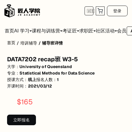
登录
🇺🇸
首页
会员
AI 学习
课程与训练营
考证匠
求职匠
社区活动
首页
/
培训辅导
/
辅导班详情
DATA7202 recap班 W3-5
DATA7202 recap班 W3-5
w3
介绍统计方法
大学：
University of Queensland
Statistical Methods for Data Science
专业：
Statistical Methods for Data Science
w4
介绍GLM
授课方式：
线上
报名人数：
1
--Statistical Methods for Data Science.Interactions GLM
开课时间：
2021/03/12
w5
介绍GLM. Remedial methods
$
165
--Remedial methods for regression. More intro to GLMs and binary.
P.S. 本课程不含学校作业原题讲解及作业答疑*
立即报名
活动形式: 线上