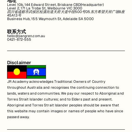
地址
Level 10b, 144 Edward Street, Brisbane CBD(Headquarter)
Level 2, 171 La Trobe St, Melbourne VIC 3000
四川省成都市武侯区桂溪街道天府大道中段500号D5东方希望天祥广场B座
45A13号
Business Hub, 155 Waymouth St, Adelaide SA 5000
联系方式
hello@jiangren.com.au
0421-672-555
Disclaimer
JR Academy acknowledges Traditional Owners of Country
throughout Australia and recognises the continuing connection to
lands, waters and communities. We pay our respect to Aboriginal and
Torres Strait Islander cultures; and to Elders past and present.
Aboriginal and Torres Strait Islander peoples should be aware that
this website may contain images or names of people who have since
passed away.