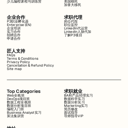
少儿编程课程与训练营
美国移民
加拿大移民
企业合作
求职代理
P3职业孵化器
岗位代投
Enterprise (EN)
职位监控
企业培训
LinkedIn代运营
实习合作
LinkedIn人脉代加
招聘合作
了解P3项目
申请合作
匠人支持
FAQs
Terms & Conditions
Privacy Policy
Cancellation & Refund Policy
Site map
Top Categories
求职就业
Web全栈班
BA和产品经理实习
DevOps项目班
数据科学实习
数据工程全栈班
数据分析实习
数据分析项目班
Marketing实习
编程入门班
简历修改
Business Analyst实习
面试指导
算法集训营
导师指导VIP