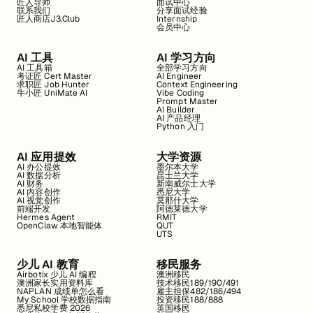
匠人导师
面试中心
联系我们
分享面试经验
匠人商店J3.Club
Internship
会员中心
AI 工具
AI 学习方向
AI 工具箱
全部学习方向
考证匠 Cert Master
AI Engineer
求职匠 Job Hunter
Context Engineering
牛小匠 UniMate AI
Vibe Coding
Prompt Master
AI Builder
AI 产品经理
Python 入门
AI 应用提效
大学资源
AI 办公提效
墨尔本大学
AI 数据分析
昆士兰大学
AI 财务
新南威尔士大学
AI 内容创作
悉尼大学
AI 视觉创作
莫那什大学
前端开发
阿德莱德大学
Hermes Agent
RMIT
OpenClaw 本地智能体
QUT
UTS
少儿 AI 教育
移民服务
Airbotix 少儿 AI 编程
澳洲移民
澳洲家长实用资料库
技术移民189/190/491
NAPLAN 成绩单怎么看
雇主担保482/186/494
My School 学校数据指南
投资移民188/888
悉尼私校学费 2026
英国移民