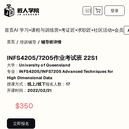
登录
🇺🇸
首页
会员
AI 学习
课程与训练营
考证匠
求职匠
社区活动
首页
/
培训辅导
/
辅导班详情
INFS4205/7205作业考试班 22S1
INFS4205/7205作业考试班 22S1
活动形式: 线上/线下
大学：
University of Queensland
开始日期: 2022/2/21
专业：
INFS4205/INFS7205 Advanced Techniques for
High Dimensional Data
已有 17 名同学报名参加
授课方式：
线上/线下
报名人数：
17
开课时间：
2022/02/21
关联大学:
University of Queensland
关联课程:
INFS4205/INFS7205 Advanced Techniques for High Dimen
$
350
匠人学院提供高质量的IT培训课程和Workshop，帮助学员掌握实用技
立即报名