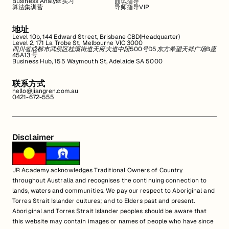
Business Analyst实习
面试指导
算法集训营
导师指导VIP
地址
Level 10b, 144 Edward Street, Brisbane CBD(Headquarter)
Level 2, 171 La Trobe St, Melbourne VIC 3000
四川省成都市武侯区桂溪街道天府大道中段500号D5东方希望天祥广场B座
45A13号
Business Hub, 155 Waymouth St, Adelaide SA 5000
联系方式
hello@jiangren.com.au
0421-672-555
Disclaimer
JR Academy acknowledges Traditional Owners of Country
throughout Australia and recognises the continuing connection to
lands, waters and communities. We pay our respect to Aboriginal and
Torres Strait Islander cultures; and to Elders past and present.
Aboriginal and Torres Strait Islander peoples should be aware that
this website may contain images or names of people who have since