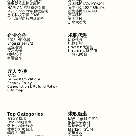
Airbotix 少儿 AI 编程
澳洲移民
澳洲家长实用资料库
技术移民189/190/491
NAPLAN 成绩单怎么看
雇主担保482/186/494
My School 学校数据指南
投资移民188/888
悉尼私校学费 2026
英国移民
少儿编程课程与训练营
美国移民
加拿大移民
企业合作
求职代理
P3职业孵化器
岗位代投
Enterprise (EN)
职位监控
企业培训
LinkedIn代运营
实习合作
LinkedIn人脉代加
招聘合作
了解P3项目
申请合作
匠人支持
FAQs
Terms & Conditions
Privacy Policy
Cancellation & Refund Policy
Site map
Top Categories
求职就业
Web全栈班
BA和产品经理实习
DevOps项目班
数据科学实习
数据工程全栈班
数据分析实习
数据分析项目班
Marketing实习
编程入门班
简历修改