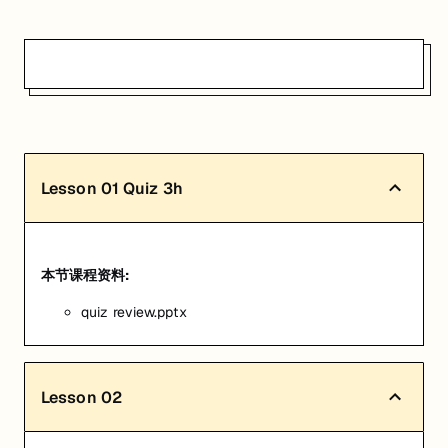
Lesson
01
Quiz 3h
本节课程资料:
quiz review.pptx
Lesson
02