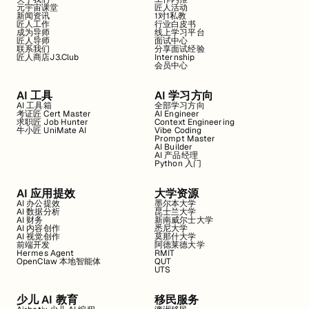
元宇宙课堂
匠人活动
新闻资讯
1对1私教
匠人工作
行业白皮书
成为导师
线上学习平台
匠人导师
面试中心
联系我们
分享面试经验
匠人商店J3.Club
Internship
会员中心
AI 工具
AI 学习方向
AI 工具箱
全部学习方向
考证匠 Cert Master
AI Engineer
求职匠 Job Hunter
Context Engineering
牛小匠 UniMate AI
Vibe Coding
Prompt Master
AI Builder
AI 产品经理
Python 入门
AI 应用提效
大学资源
AI 办公提效
墨尔本大学
AI 数据分析
昆士兰大学
AI 财务
新南威尔士大学
AI 内容创作
悉尼大学
AI 视觉创作
莫那什大学
前端开发
阿德莱德大学
Hermes Agent
RMIT
OpenClaw 本地智能体
QUT
UTS
少儿 AI 教育
移民服务