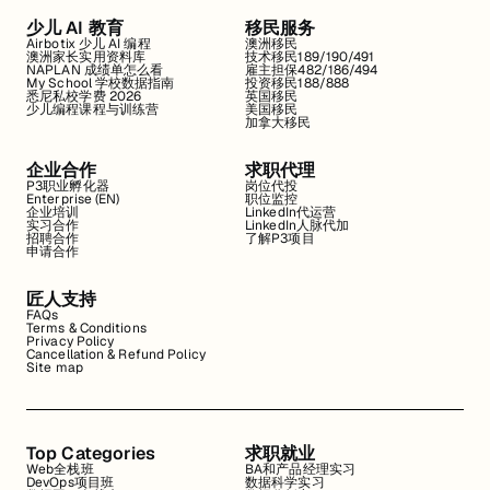
少儿 AI 教育
移民服务
Airbotix 少儿 AI 编程
澳洲移民
澳洲家长实用资料库
技术移民189/190/491
NAPLAN 成绩单怎么看
雇主担保482/186/494
My School 学校数据指南
投资移民188/888
悉尼私校学费 2026
英国移民
少儿编程课程与训练营
美国移民
加拿大移民
企业合作
求职代理
P3职业孵化器
岗位代投
Enterprise (EN)
职位监控
企业培训
LinkedIn代运营
实习合作
LinkedIn人脉代加
招聘合作
了解P3项目
申请合作
匠人支持
FAQs
Terms & Conditions
Privacy Policy
Cancellation & Refund Policy
Site map
Top Categories
求职就业
Web全栈班
BA和产品经理实习
DevOps项目班
数据科学实习