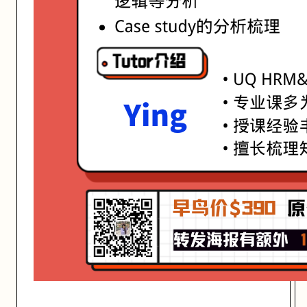
开始日期: 2021/7/27
已有 8 名同学报名参加
亮点: Ying老师，UQ HRM&MKT学霸 • 专业课多为6和7 • 授课经验丰
关联大学:
University of Queensland
关联课程:
The Fundamentals of Designing and Staffing Organisations
匠人学院提供高质量的IT培训课程和Workshop，帮助学员掌握实用技