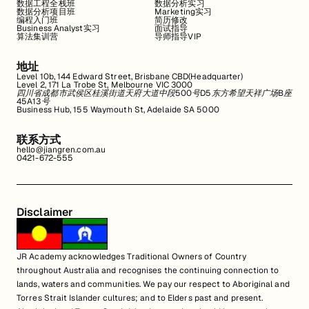
数据工程全栈班
数据分析实习
数据分析项目班
Marketing实习
编程入门班
简历修改
Business Analyst实习
面试指导
算法集训营
导师指导VIP
地址
Level 10b, 144 Edward Street, Brisbane CBD(Headquarter)
Level 2, 171 La Trobe St, Melbourne VIC 3000
四川省成都市武侯区桂溪街道天府大道中段500号D5东方希望天祥广场B座
45A13号
Business Hub, 155 Waymouth St, Adelaide SA 5000
联系方式
hello@jiangren.com.au
0421-672-555
Disclaimer
JR Academy acknowledges Traditional Owners of Country
throughout Australia and recognises the continuing connection to
lands, waters and communities. We pay our respect to Aboriginal and
Torres Strait Islander cultures; and to Elders past and present.