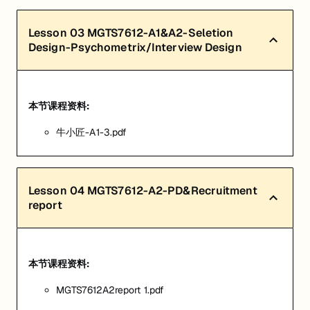
Lesson
03
MGTS7612-A1&A2-Seletion
Design-Psychometrix/Interview Design
本节课程资料:
牛小匠-A1-3.pdf
Lesson
04
MGTS7612-A2-PD&Recruitment
report
本节课程资料:
MGTS7612A2report 1.pdf