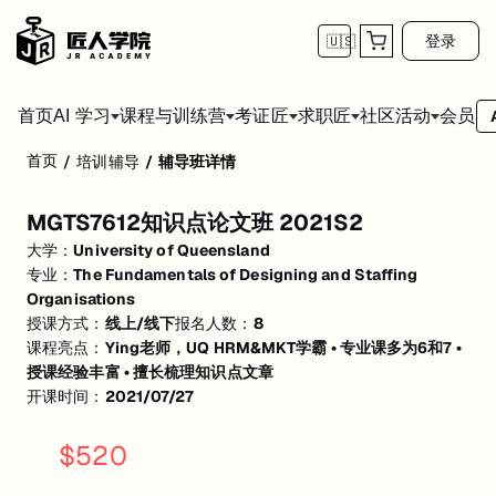
登录
🇺🇸
首页
会员
AI 学习
课程与训练营
考证匠
求职匠
社区活动
首页
/
培训辅导
/
辅导班详情
MGTS7612知识点论文班 2021S2
MGTS7612知识点论文班 2021S2
Recruitment strategy & executive知识点的串讲+选题方法技巧
大学：
University of Queensland
Presentation相关知识点的讲解
Report recruitment部分框架和协作论证逻辑等分析
专业：
The Fundamentals of Designing and Staffing
Case study的分析梳理
Organisations
授课方式：
线上/线下
报名人数：
8
课程亮点：
Ying老师，UQ HRM&MKT学霸 • 专业课多为6和7 •
授课经验丰富 • 擅长梳理知识点文章
开课时间：
2021/07/27
$
520