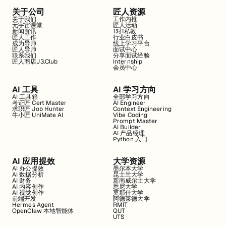
关于公司
匠人资源
关于我们
工作内推
元宇宙课堂
匠人活动
新闻资讯
1对1私教
匠人工作
行业白皮书
成为导师
线上学习平台
匠人导师
面试中心
联系我们
分享面试经验
匠人商店J3.Club
Internship
会员中心
AI 工具
AI 学习方向
AI 工具箱
全部学习方向
考证匠 Cert Master
AI Engineer
求职匠 Job Hunter
Context Engineering
牛小匠 UniMate AI
Vibe Coding
Prompt Master
AI Builder
AI 产品经理
Python 入门
AI 应用提效
大学资源
AI 办公提效
墨尔本大学
AI 数据分析
昆士兰大学
AI 财务
新南威尔士大学
AI 内容创作
悉尼大学
AI 视觉创作
莫那什大学
前端开发
阿德莱德大学
Hermes Agent
RMIT
OpenClaw 本地智能体
QUT
UTS