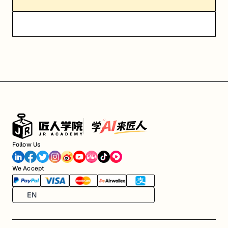
Follow Us
We Accept
EN