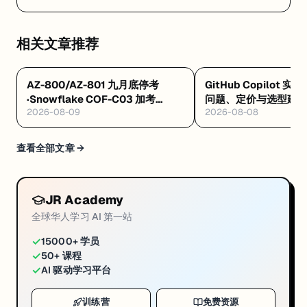
相关文章推荐
AZ-800/AZ-801 九月底停考
GitHub Copilot 实
·Snowflake COF-C03 加考
问题、定价与选型建
2026-08-09
2026-08-08
Cortex AI·AWS 十万免费 AI 席
8/4 开训
查看全部文章 →
JR Academy
全球华人学习 AI 第一站
✓
15000+ 学员
✓
50+ 课程
✓
AI 驱动学习平台
训练营
免费资源