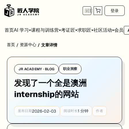
登录
🇺🇸
首页
会员
AI 学习
课程与训练营
考证匠
求职匠
社区活动
首页
资源中心
/
/
文章详情
职业洞察
JR ACADEMY · BLOG
发现了一个全是澳洲
internship的网站
1
分钟
2026-02-03
发布日期
阅读时长
作者