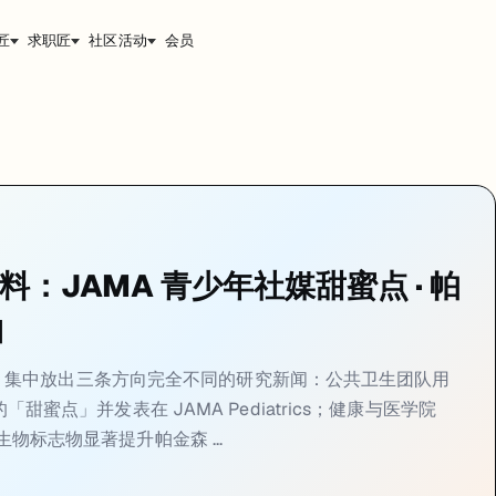
匠
求职匠
社区活动
会员
-28
同步素材：公众号发稿页见
https://jiangren.com.au/blog/un
集中放出三条方向完全不同的研究新闻：公共卫生团队用 10 万 + 澳洲学生数据找出社
ediatrics 4-24 发文
oom 公布最新研究：用了
10 万 +
名 4-12 年级澳洲儿童青少年三年（2019-
硬料：JAMA 青少年社媒甜蜜点 · 帕
ewsroom 公布最新研究成果，主题是社交媒体使用时长与青少年福祉之间的关系。
轴
线。每周用到大约 12.5 小时算适度，对应的幸福感、生活满意度、情
向的国际学生，这条研究是直接的论文素材。澳洲卫生部门 2026 年正在评估青少年社媒立法（
ty newsroom 集中放出三条方向完全不同的研究新闻：公共卫生团队用
的「甜蜜点」并发表在 JAMA Pediatrics；健康与医学院
MRI 生物标志物显著提升帕金森 ...
F + MRI 标志物预测帕金森 5 年走向