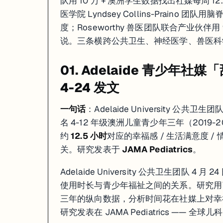
队用 10 万 + 澳洲学生数据找出社媒每周 12.
01 · 公共卫生
：阿大用 10 万 + 澳洲学生数据找出社媒每周 12.5 小时甜蜜
医学院 Lyndsey Collins-Praino 
02 · 神经医学
：Lyndsey Collins-Praino 团队用 CSF +
03 · 兽医科研
：90 天益生菌跟踪 12 只金毛 · 肠道 + 皮肤同
度；Roseworthy 兽医团队联合产业伙伴
说。三条横跨公共卫生、神经医学、兽医科
如果你在看 ADELAIDE 的申请、奖学金或研究机会，这篇可以直接当
01. Adelaide 青少年社媒
4-24 发文
一句话
：Adelaide University 公共卫
名 4-12 年级澳洲儿童青少年三年（2019
约
12.5 小时
对应的幸福感 / 生活满意度 
关。研究发表于
JAMA Pediatrics
。
Adelaide University 公共卫生团队 
使用时长与青少年福祉之间的关系。研究用了超过 
三年的纵向数据，分析时间花在社媒上对幸
研究发表在 JAMA Pediatrics —— 