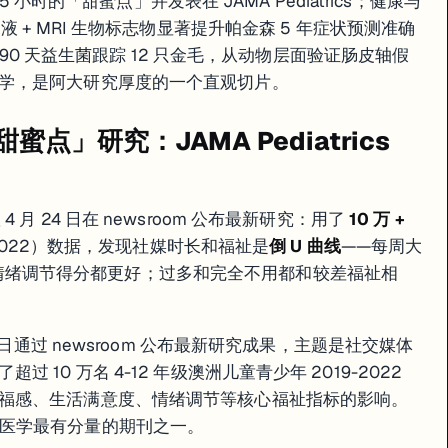
5 小时的「甜蜜点」并发表在 JAMA Pediatrics；健康与
点 · JAMA Pediatrics 发文 · 7-9 年级女生最受影响
团队用脑脊液 + MRI 生物标志物显著提升帕金森 5 年症状预测准确
 MRI 标志物显著提升帕金森 5 年预测准确度 · 85% 患者会有非运动症状
步出现有益菌增加 · 从动物层面验证肠皮轴假说
用 90 天益生菌跟踪 12 只金毛，从动物层面验证肠皮轴假
学，是阿大研究厚度的一个直观切片。
作今天的速查版。
「甜蜜点」研究：JAMA Pediatrics
生团队 4 月 24 日在 newsroom 公布最新研究：用了
10 万 +
-2022）数据，发现社媒时长和福祉是
倒 U 曲线
——每周大
/ 情绪调节得分都更好；过多和完全不用都和较差福祉相
4 月 24 日通过 newsroom 公布最新研究成果，主题是社交媒体
10 万名 4-12 年级澳洲儿童青少年 2019-2022
福感、生活满意度、情绪调节等核心福祉指标的影响。
全球儿科医学最有分量的期刊之一。