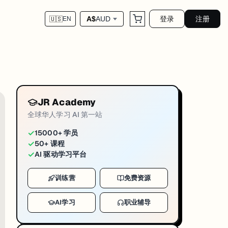
登录
注册
A$
AUD
🇺🇸
EN
对应运营链路，官网 blog 为这篇 mar
i-news-adelaide-2026-04-28
媒每周 12.5 小时的「甜蜜点」并发表在 JAMA Pediatrics；健康与
JR Academy
2022）数据，发现社媒时长和福祉是
倒 U 曲线
——每周大约
12.5 小时
对应
全球华人学习 AI 第一站
研究用了超过 10 万名 4-12 年级澳洲儿童青少年 2019-2022 三年
✓
15000+ 学员
✓
50+ 课程
绪调节得分都明显更好；用得太多和完全不用，反而都和较差的福祉相关。主导
✓
AI 驱动学习平台
年龄红线 / 时长上限），这种带大样本、登 JAMA 的本土研究会被政策制定者直接引用。在
训练营
免费资源
AI学习
职业辅导