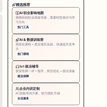
，预测帕金森病（PD）患者
5 年后
的运动 + 非运动症状。数据来自
Parkin
精选推荐
。资深作者是阿大 Associate Professor Lyndsey Collin
AI 职业影响地图
历什么」。这件事对治疗策略影响很大 —— 帕金森患者中高达 85% 
测测你的职业风险等级，查看转型路径与学
习方向
Allied Health 方向的国际学生，阿大 Health and Medical 
热门工具
AI & 数据训练营
系统化课程 + 真实项目实战，快速提升竞争
力
热门课程
 只健康金毛
共
90 天
，用
高级 DNA 测序
看肠道 + 皮肤微生物变化。结果
天，每天补益生菌 + 后生元，期间用高级 DNA 测序持续追踪肠道和皮肤的微生物变
1v1 就业辅导
资深导师一对一指导，简历优化 + 面试准备
hnsonii、Limosilactobacillus reuteri 等乳酸
就业保障
y 校区是澳洲少数有完整兽医学院 + 农场基础设施的地方，这种带产业合作 + 多期
企业内训定制
AI 技能培训方案，助力团队升级
企业服务