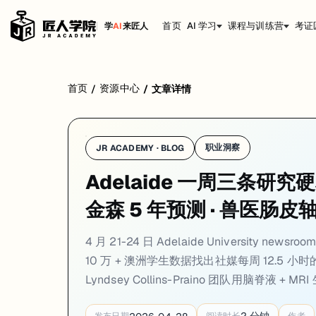
首页
AI 学习
课程与训练营
考证
学
AI
来匠人
学校：
阿德莱德大学 / University of Adelaide
日期：
2026-04
首页
资源中心
/
/
文章详情
4 月 21-24 日 Adelaide University newsroom 
01. Adelaide 青少年社媒「甜蜜点」研究：JAMA P
职业洞察
JR ACADEMY · BLOG
一句话
：Adelaide University 公共卫生团队 4 月 24 日在 newsr
Adelaide 一周三条研究
Adelaide University 公共卫生团队 4 月 24 日通过 n
金森 5 年预测 · 兽医肠皮
核心发现是：社媒时长和青少年福祉之间不是单调关系，而是一条倒 U 曲
对走 Public Health / Psychology / Social Work 方
4 月 21-24 日 Adelaide Universi
来源：
Adelaide University Newsroom · 2026-04-24
10 万 + 澳洲学生数据找出社媒每周 12.5 小时
Lyndsey Collins-Praino 团队用脑脊液 + 
02. Lyndsey Collins-Praino 团队：用 CS