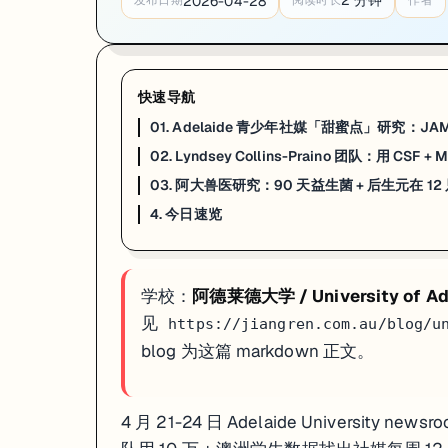
2
分钟
2026-04-28
发布日期
阅读时长
作者
一句话
：Adelaide University 健康与医学院 4 月 22 日发布两篇配套
Adelaide University 健康与医学院 4 月 22 日同步发布两篇配
Collins-Praino 的判断很直接：在两项研究里，加入生物标
快速导航
团队下一步计划把血液标志物 + 神经影像 + 生活史一起放进模型，正在招募 PD 确诊患
01. Adelaide 青少年社媒「甜蜜点」研究：JAMA P
来源：
Adelaide University Newsroom · 2026-04-22
02. Lyndsey Collins-Praino 团队：用 CS
03. 阿大兽医研究：90 天益生菌 + 后生元在 1
03. 阿大兽医研究：90 天益生菌 + 后生元在 
4. 今日速览
一句话
：Adelaide University 4 月 21 日公布一项兽医微生
Adelaide University 4 月 21 日宣布一项兽医微生物组研究
学校：
阿德莱德大学 / University of Ad
90 天每日补充后，金毛肠道和皮肤样本里都检出了显著增加的有益菌 —— Lac
见
https://jiangren.com.au/blog/u
走 Veterinary Science、Animal Science、Food 
blog 为这篇 markdown 正文。
来源：
Adelaide University Newsroom · 2026-04-21
4. 今日速览
4 月 21-24 日 Adelaide Univers