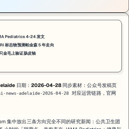
研究：用
诊断附近
测得的脑脊液（CSF）和神经影像（MRI）生物标志物
套研究，主题是用诊断附近测得的生物标志物来预测帕金森病（PD）患者 5 年后的症状走向
志物相比只用临床症状，能更准地告诉医生「这个病人 5 年后大概率会经
者参与队列研究。对走 Neuroscience / Medical Imaging / 
ediatrics 4-24 发文
F + MRI 标志物预测帕金森 5 年走向
2 只金毛上验证肠皮轴
12 只金毛上验证肠皮轴
物组研究：研究团队 + 兽医皮肤病专家 + 一家做犬类免疫产品的企业合作，跟踪
12
：研究团队联合一家专做犬类免疫健康产品的兽医企业，跟踪了 12 只健康金毛 90 
elaide
日期：
2026-04-28
同步素材：公众号发稿页
tobacillus acidophilus、Lactobacillus jo
对应运营链路，官网
ni-news-adelaide-2026-04-28
and Nutrition 方向的国际学生可以注意 —— 阿大的 Roseworth
ity newsroom 集中放出三条方向完全不同的研究新闻：公共卫生团