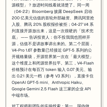
源模型」？放进时间线看就清楚了。同一周
（04-22）Bloomberg 披露 DeepSeek 启动
200 亿美元估值的首轮外部融资、腾讯阿里抢
入股、腾讯 20% 股权报价被拒；04-27 V4 系
列直接开源放出来，这是一次很硬的「技术兜
底」 —— 告诉投资人：你不投我我也照样开
一句话
: 中国国家发改委 04-27 要求 Manus 与 Meta 撤回 20
源，估值不是讲故事讲出来的。第二个层面，
CNBC 04-27 独家报道：中国国家发改委要求 Meta 与 Manu
V4-Pro 1.6T 参数量已经接近 GPT-5 系列的公
开规格量级，开源世界第一次在「最大模型」
为什么这件事比一笔普通跨境收购被否决要重要得多？AI Agent 公司是
这个维度上和闭源世界拉平。第三，V4-Flash
对从业者和企业的实操线索：第一，做跨境 AI 产品的（中国卖海外，或海外卖中
价格预计在每百万 token 输入 0.07 美元、输
来源:
CNBC
·
PYMNTS
·
IndexBox
出 0.21 美元一档（参考 V3 系列），直接卡住
OpenAI GPT-5 mini、Anthropic Haiku、
Google Gemini 2.5 Flash 这三家的企业 API
中端市场。
对工程师和团队的实操线索：第一，国内做