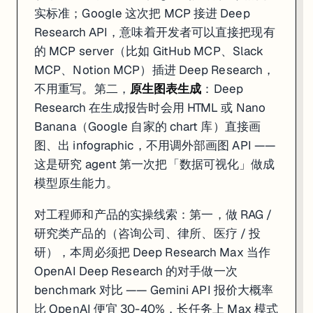
实标准；Google 这次把 MCP 接进 Deep
Research API，意味着开发者可以直接把现有
的 MCP server（比如 GitHub MCP、Slack
MCP、Notion MCP）插进 Deep Research，
不用重写。第二，
原生图表生成
：Deep
Research 在生成报告时会用 HTML 或 Nano
Banana（Google 自家的 chart 库）直接画
一句话
: xAI 04-27 发布 Grok Voice Think Fast 1.0 全双工语音 
图、出 infographic，不用调外部画图 API ——
xAI 04-27 发布了一个真正能跑生产的语音 agent：
Grok Voice Think F
这是研究 agent 第一次把「数据可视化」做成
模型原生能力。
这件事的真正分量在「全双工」三个字。
全双工
= 模型可以同时听 + 同时
对开发者和产品的实操线索：第一，做 SaaS / 电商客服的本周就可以拉 PoC：Gro
对工程师和产品的实操线索：第一，做 RAG /
研究类产品的（咨询公司、律所、医疗 / 投
来源:
Metaverse Post
·
xAI 官方
·
Releasebot xAI
研），本周必须把 Deep Research Max 当作
OpenAI Deep Research 的对手做一次
5. 中国发改委否决 Meta 20 亿收购 Manus：
benchmark 对比 —— Gemini API 报价大概率
比 OpenAI 便宜 30-40%，长任务上 Max 模式