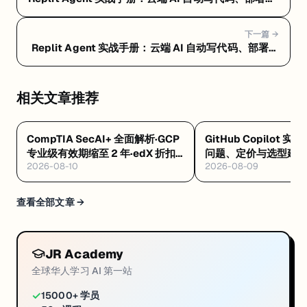
条龙 — Replit Agent 常见问题 FAQ：定价、选型和避
坑指南
下一篇 →
Replit Agent 实战手册：云端 AI 自动写代码、部署一
条龙 — Replit Agent 是什么：浏览器里让 AI 自动写
代码、测试、部署的云端平台
相关文章推荐
CompTIA SecAI+ 全面解析·GCP
GitHub Copilot 实
专业级有效期缩至 2 年·edX 折扣
问题、定价与选型建
2026-08-10
2026-08-09
码 8/12 到期
查看全部文章 →
JR Academy
全球华人学习 AI 第一站
✓
15000+ 学员