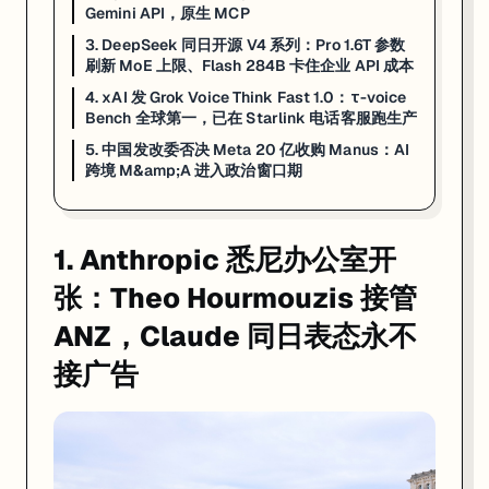
Gemini API，原生 MCP
3. DeepSeek 同日开源 V4 系列：Pro 1.6T 参数
刷新 MoE 上限、Flash 284B 卡住企业 API 成本
4. xAI 发 Grok Voice Think Fast 1.0：τ-voice
Bench 全球第一，已在 Starlink 电话客服跑生产
一句话
: Anthropic 04-27 在悉尼开亚太第 4 间办公室，前 Snowflake
5. 中国发改委否决 Meta 20 亿收购 Manus：AI
跨境 M&amp;A 进入政治窗口期
Anthropic 04-27 正式在悉尼开了亚太区第 4 间办公室，前 3 间分别
为什么这件事比一次普通的「区域办公室开张」重要得多？三个数字。第一，根据 Stan
1. Anthropic 悉尼办公室开
对澳洲求职者和企业的实操线索：第一，Anthropic Sydney 早期员工窗口正式
张：Theo Hourmouzis 接管
来源:
Anthropic 官方
·
ChannelLife AU
·
Bloomberg
ANZ，Claude 同日表态永不
2. Google 04-27 升级 Gemini 3 Deep Thin
接广告