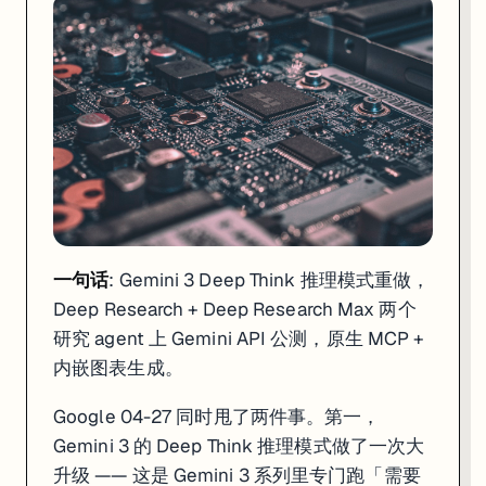
一句话
: DeepSeek 04-27 同日发 V4-Pro（1.6T 参数 / 49B 激
DeepSeek 04-27 在融资新闻持续发酵的同一天，把 V4 系列两个版
为什么这件事的重量级超过普通的「又一个开源模型」？放进时间线看就清楚了。同一周（
对工程师和团队的实操线索：第一，国内做 RAG / Agent 的本周可以开始做 V
来源:
Caixin Global
·
Caproasia
·
CnTechPost
4. xAI 发 Grok Voice Think Fast 1.0：
一句话
: Gemini 3 Deep Think 推理模式重做，
Deep Research + Deep Research Max 两个
研究 agent 上 Gemini API 公测，原生 MCP +
内嵌图表生成。
Google 04-27 同时甩了两件事。第一，
Gemini 3 的 Deep Think 推理模式做了一次大
升级 —— 这是 Gemini 3 系列里专门跑「需要