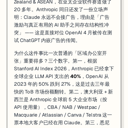
Zealand & ASEAN，在亚太企业软件赛道做了
20 多年。Anthropic 同日还发了一份立场声
明：Claude 永远不会接广告，理由是「广告
激励与真正有用的 AI 助手之间存在结构性冲
突」 —— 这是直接对位 OpenAI 4 月被传在测
试 ChatGPT 内嵌广告的传闻。
为什么这件事比一次普通的「区域办公室开
张」重要得多？三个数字。第一，根据
Stanford AI Index 2026，Anthropic 已经拿下
全球企业 LLM API 支出的
40%
，OpenAI 从
2023 年的 50% 跌到 27%，这是过去三年最
一句话
: Gemini 3 Deep Think 推理模式重做，Deep Research + De
快的 ToB 市场份额翻转。第二，澳大利亚 + 新
Google 04-27 同时甩了两件事。第一，Gemini 3 的 Deep Thin
西兰是 Anthropic 全球前 5 大企业市场（按
API 使用量），CBA / NAB / Westpac /
真正值得拎出来的不是「Google 也做了 Deep Research」 ——
Macquarie / Atlassian / Canva / Telstra 这一
对工程师和产品的实操线索：第一，做 RAG / 研究类产品的（咨询公司、律所、医疗 / 
票本地大客户已经在用 Claude。第三，悉尼
来源:
Google Blog
·
VentureBeat
·
Gemini API Changelog