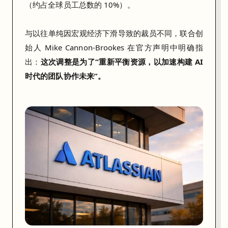
6
（约占全球员工总数的 10%）。
0
0
与以往单纯因宏观经济下滑导致的裁员不同，联合创
人
始人 Mike Cannon-Brookes 在官方声明中明确指
（
出：
这次调整是为了“重新平衡资源，以加速构建 AI
约
时代的团队协作未来”。
占
全
球
员
工
总
数
的
1
0