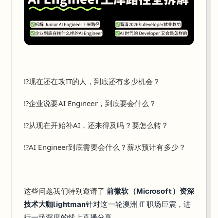
官
方
声
明
中
明
⁉️现在还在攻IT的人，到底还有多少机会？ 
确
指
⁉️企业说要
AI Engineer
，到底要会什么？ 
出
⁉️从现在开始补AI，还来得及吗？要怎么转？ 
：
这
⁉️
AI Engineer到底需要会什么？薪水预计有多少？
次
调
整
这些问题我们特别邀请了 
前微软（Microsoft）资深
是
技术大咖lightman
针对这一轮澳洲 IT 职场巨震，进
为
行一场深度的线上直播分享。