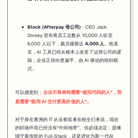
导
致
的
Block (Afterpay 母公司)
：CEO Jack
裁
Dorsey 宣布将员工总数从 10,000 人砍至
员
6,000 人以下，裁员规模达
4,000 人
。他直
不
言，AI 工具已经从根本上改变了运营公司的逻
同
辑，企业正转向更扁平、由 AI 驱动的组织模
，
式。
联
合
创
可以感觉到：
企业不再单纯需要“能写代码的人”，而
始
是需要“能用 AI 交付更高价值的人”。
人
M
对于身在澳洲的 IT 从业者或者在校生们来说，现在
i
的职场环境已经没有“中间地带”。你必须决定：是继
k
续守着传统的 Full-Stack，还是进化为新一代AI