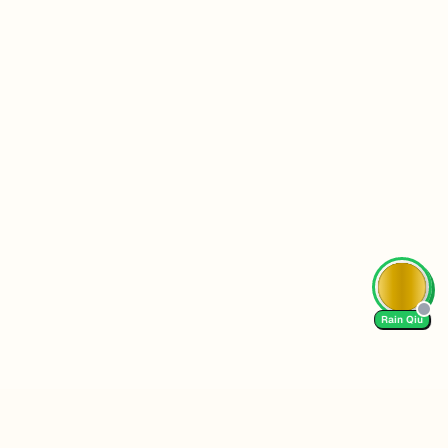
d
e
v
e
l
o
p
e
r
就
业
趋
AI Tutor
势
企
业
的
“