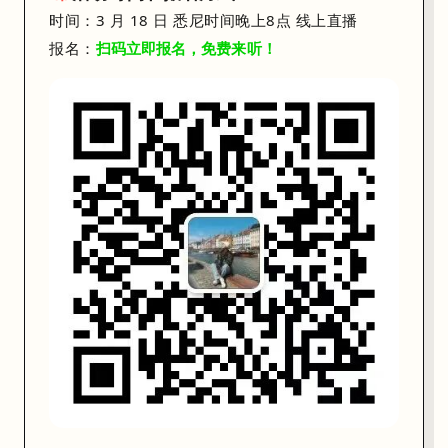
不只是Atlassian，在过去的一个月里，澳洲及全球 IT 市场正在发
时间：
3 月 18 日
悉尼时间
晚上8点
线上直播
报名：
扫码立即报名，免费来听！
WiseTech Global
宣布裁减近
2,000 个
岗位。CEO Zubin 
Block (Afterpay 母公司)
：CEO Jack Dorsey 宣布将员工
可以感觉到：
企业不再单纯需要“能写代码的人”，而是需要“能用 AI
对于身在澳洲的 IT 从业者或者在校生们来说，现在的职场环境已经没有“中