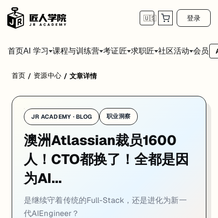
登录
🇺🇸
首页
会员
AI 学习
课程与训练营
考证匠
求职匠
社区活动
首页
资源中心
/
/
文章详情
澳
洲
软
职业洞察
JR ACADEMY · BLOG
件
澳洲Atlassian裁员1600
巨
头
人！CTO都换了！全都是因
为AI...
A
t
是继续守着传统的Full-Stack，还是进化为新一
l
代AIEngineer？