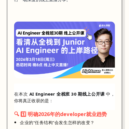
了
“
重
新
平
衡
资
源
，
以
加
速
在本次
AI Engineer 全栈班 30 期线上公开课
中，
构
你将真正收获的是：
建
🔍 1️⃣ 明确2026年的developer就业趋势
A
企业的“任务结构”会发生怎样的改变？
I