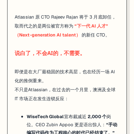
%
）
Atlassian 原 CTO Rajeev Rajan 将于 3 月底卸任，
。
取而代之的是两位被官方称为
“下一代 AI 人才”
（Next-generation AI talent）
的新任 CTO。
与
以
不会AI的，不需要。
说白了，
往
单
纯
即便是在大厂最稳固的技术高层，也在经历一场 AI
因
化的推倒重来。
宏
不只是Atlassian，在过去的一个月里，澳洲及全球
观
IT 市场正在发生连锁反应：
经
济
WiseTech Global
宣布裁减近
2,000 个
岗
下
位。CEO Zubin Appoo 更是语出惊人：
“手动
滑
编写代码作为工程核心的时代已经结束了。”