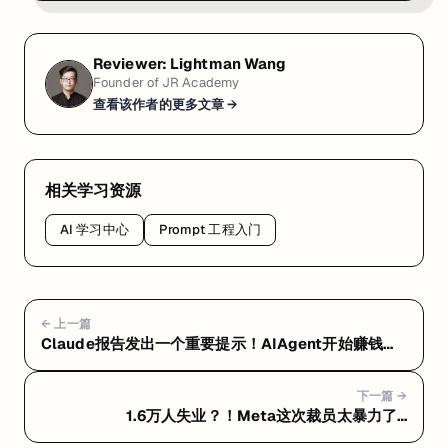
还
在
攻
Reviewer:
Lightman Wang
IT
Founder of JR Academy
的
查看该作者的更多文章 →
人，
到
底
相关学习资源
还
有
AI 学习中心
Prompt 工程入门
多
少
机
会？ 
← 上一篇
Claude报告发出一个重要提示！AIAgent开始赚钱，
⁉️
传统coder再不转变即将出局
企
业
下一篇 →
1.6万人失业？！Meta这次裁员太暴力了…
说
要