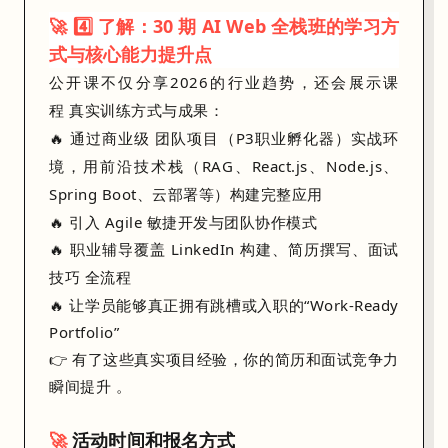
🚀 4️⃣ 了解：30 期 AI Web 全栈班的学习方
式与核心能力提升点
公开课不仅分享2026的行业趋势，还会展示课
程
真实训练方式与成果
：
🔥 通过商业级
团队项目（P3职业孵化器）实战环
境
，用前沿技术栈（RAG、React.js、Node.js、
Atlassian 原 CTO Rajeev Rajan 将于 3 月底卸任，取而代之
Spring Boot、云部署等）构建完整应用
说白了，
🔥 引入 Agile 敏捷开发与团队协作模式
不
🔥 职业辅导覆盖
LinkedIn 构建、简历撰写、面试
会
技巧
全流程
AI
🔥 让学员能够真正拥有跳槽或入职的“Work-Ready
的，
Portfolio”
不
👉 有了这些真实项目经验，你的简历和面试竞争力
需
瞬间提升 。
要。
即便是在大厂最稳固的技术高层，也在经历一场 AI 化的推倒重来。
🚀
活动时间和报名方式