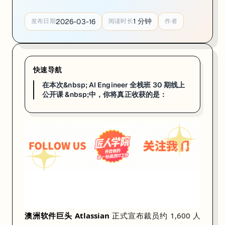
a
s
1
分钟
2026-03-16
发布日期
阅读时长
作者
s
i
a
快速导航
n
在本次&nbsp; AI Engineer 全栈班 30 期线上
公开课 &nbsp;中，你将真正收获的是：
正
式
宣
布
裁
员
约
1
,
澳洲软件巨头
Atlassian
正
式宣布裁员约 1,600 人