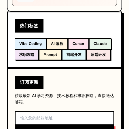
计
有
多
热门标签
少？
Vibe Coding
AI 编程
Cursor
Claude
这
些
求职攻略
Prompt
前端开发
后端开发
问
题
我
们
订阅更新
特
别
获取最新 AI 学习资源、技术教程和求职攻略，直接送达
邀
邮箱。
请
了 
前微软（Microsoft）资深技术大咖lightman
针对这一轮澳洲 