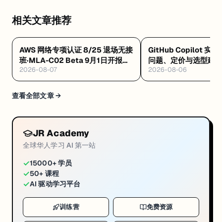
AI 
Engineer
，
相关文章推荐
到
底
AWS 网络专项认证 8/25 退场无接
GitHub Copilot 实
要
班·MLA-C02 Beta 9月1日开报
问题、定价与选型建
会
2026-08-07
2026-08-06
$75·GAIL 零基础 $99 稀缺证
什
么？ 
查看全部文章 →
⁉️
从
现
JR Academy
在
全球华人学习 AI 第一站
开
始
✓
15000+ 学员
✓
补
50+ 课程
✓
AI 驱动学习平台
AI，
还
训练营
免费资源
来
得