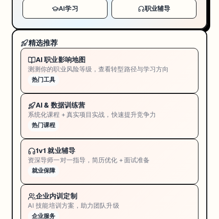
及
AI学习
职业辅导
吗？
要
怎
精选推荐
么
AI 职业影响地图
转？ 
测测你的职业风险等级，查看转型路径与学习方向
热门工具
⁉️
AI 
Engineer
AI & 数据训练营
系统化课程 + 真实项目实战，快速提升竞争力
到
热门课程
底
需
要
1v1 就业辅导
资深导师一对一指导，简历优化 + 面试准备
会
就业保障
什
么？
薪
企业内训定制
AI 技能培训方案，助力团队升级
水
企业服务
预