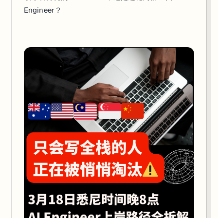
e
Engineer？
C
a
n
n
o
n
-
B
r
o
o
k
e
s
在