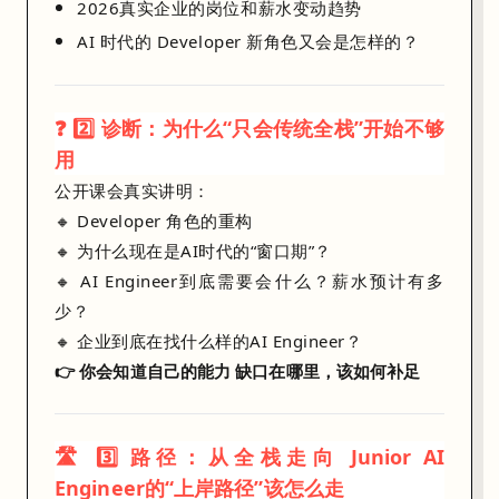
2026真实企业的岗位和薪水变动趋势
时
代
AI 时代的 Developer 新角色又会是怎样的？
的
团
❓ 2️⃣ 诊断：为什么“只会传统全栈”开始不够
队
用
协
公开课会真实讲明：
作
🔸 Developer 角色的重构
未
🔸 为什么现在是AI时代的“窗口期”？
来
🔸 AI Engineer到底需要会什么？薪水预计有多
”
少？
。
🔸 企业到底在找什么样的AI Engineer？
👉 你会知道自己的能力
缺口在哪里，该如何补足
🛣️ 3️⃣ 路径：从全栈走向 Junior AI
Engineer的“上岸路径”该怎么走