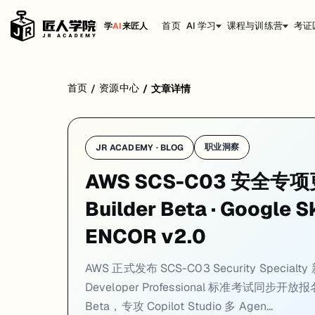
首页
AI 学习
课程与训练营
考证
学
AI
来匠人
1. AWS 扩展 AI 认证体系：Security Specialty
首页
资源中心
/
/
文章详情
AWS 近期集中发布了两项影响在备考候选人的认证更新。
SCS-C03：Security Specialty 的 AI 安全新考域
职业洞察
JR ACADEMY · BLOG
现行 SCS-C02 的考点以传统安全服务为主——IAM 权限边界、VPC 网
AWS SCS-C03 安全专项更新 
AWS Certified Generative AI Developer – Professional 标准考试开
Builder Beta · Google 
该认证此前处于 Beta 阶段，现在标准考试正式开放报名。考试涵盖 Amazon Bed
ENCOR v2.0
来源：
AWS Training Blog – AI 认证扩展公告
·
AWS Certification Comi
AWS 正式发布 SCS-C03 Security Specia
2. Azure AB-620 AI Agent Builder Asso
Developer Professional 标准考试同步开放报名；
微软在 4 月 Partner Center 公告中正式确认 AB-620 AI Agent Bui
Beta，专攻 Copilot Studio 多 Agen...