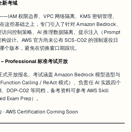
 安全新考域
响：GEAR 订阅用户每月仍可获赠 35 个 Lab Credits，覆盖 Gemini API、Ve
——IAM 权限边界、VPC 网络隔离、KMS 密钥管理、
3 在这些基础之上，专门引入了针对 Amazon Bedrock、
onal Cloud Architect（PCA）的候选人，这次改版实质上是利好——真实
型访问控制策略、AI 推理数据隔离、提示注入（Prompt
oogle Cloud Skills Boost
志架构设计。AWS 官方尚未公布 SCS-C02 的强制退役日
哪个版本，避免在切换窗口期踩坑。
2.0，CCIE Lab 引入 AI-ops 与零信任场景
per – Professional 标准考试开放
rprise、Security、Data Center 三条路径以及配套的 CCIE La
开放报名。考试涵盖 Amazon Bedrock 模型选型与
tion Calling / ReAct 模式）、负责任 AI 实践四个
ons 场景，涉及 Cisco AI Network Analytics 与 ThousandEyes 的告警
03、DOP-C02 等同档，备考资料可参考 AWS Skill
"配置与排错"级别，含 Cisco Duo MFA、ISE 集成配置场景
管理内容
 Exam Prep）。
告
·
AWS Certification Coming Soon
排错（要求配置 Cisco Catalyst Center 工作流）、SD-W
暂未官方公布。正在备考的候选人可关注 Cisco Learning Network 