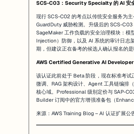
SCS-C03：Security Specialty 的 AI
Gemini Enterprise Agent Ready（GEAR）计划的免费 Credit 不受影
对备考 ACE / PCA 候选人的影响
现行 SCS-C02 的考点以传统安全服务为主
GuardDuty 威胁检测。升级后的 SCS-C0
正在备考 Associate Cloud Engineer（ACE）或 Professi
SageMaker 工作负载的安全治理模块：模
来源：
Google Developer Community – Skills Arcade 4 月变更公告
·
G
Injection）防御，以及 AI 系统的审计日
期，但建议正在备考的候选人确认报名的是
4. Cisco CCNP ENCOR 350-401 考纲升至 v
AWS Certified Generative AI Develo
Cisco 在 4 月完成了年度最大规模的职业级认证考纲刷新，影响覆盖 CCNP Ente
该认证此前处于 Beta 阶段，现在标准考试正式
CCNP Enterprise – ENCOR 350-401 v2.0 主要变动
微调、RAG 架构设计、Agent 工具链编排（Func
Network Assurance 模块
：新增 AI-driven Network Operati
核心域。Professional 级别定价与 SAP-C
Security 模块
：Zero Trust Architecture 从"了解"级别升至
Virtualization 模块
：加入 Cisco Nexus Dashboard 多 Site 
Builder 订阅中的官方增强准备包（Enhanced
CCIE Enterprise Infrastructure Lab 新增场景
来源：
AWS Training Blog – AI 认证扩展公
Lab 考试（8 小时实机）引入两类新故障场景：AI-ops 告警驱动的自动化
切换窗口
：旧版 350-401 v1.x 题库的 Pearson VUE 下线日期