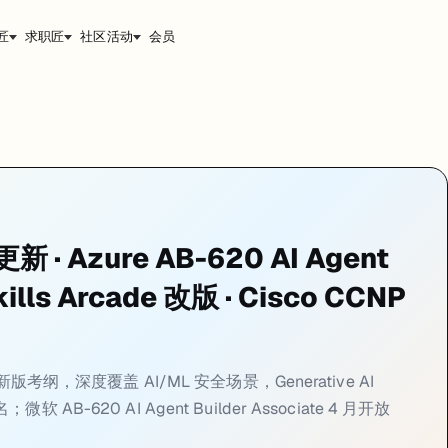
匠
求职匠
社区活动
会员
 升至 SCS-C03，Generative AI Developer
络隔离、KMS 密钥管理、GuardDuty 威胁检测。升级后的 SCS-C0
· Azure AB-620 AI Agent
放
Skills Arcade 改版 · Cisco CCNP
rock 模型选型与微调、RAG 架构设计、Agent 工具链编排（Function Ca
ng Soon
lty 新版考纲，深度覆盖 AI/ML 安全场景，Generative AI
ciate：微软首个 Copilot Studio 专项认证 4 月 Bet
微软 AB-620 AI Agent Builder Associate 4 月开放
lder Associate 进入 Beta 考试阶段，这是微软首个聚焦
Copilot Studio 