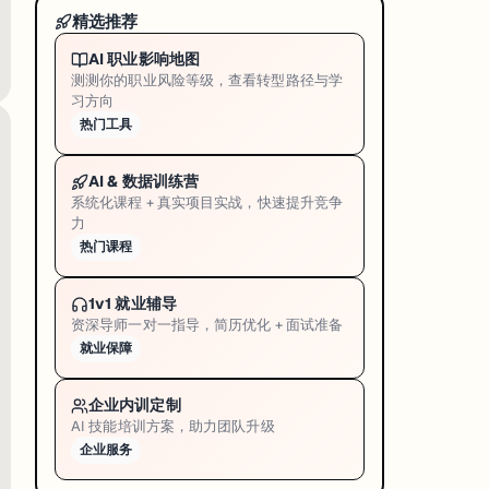
精选推荐
AI 职业影响地图
测测你的职业风险等级，查看转型路径与学
习方向
热门工具
AI & 数据训练营
。对于 Power Platform 开发者和 M365 管理员，AB-620 
系统化课程 + 真实项目实战，快速提升竞争
力
 的曲线相对平缓，核心概念重叠度高。
热门课程
1v1 就业辅导
资深导师一对一指导，简历优化 + 面试准备
就业保障
企业内训定制
AI 技能培训方案，助力团队升级
企业服务
创建了对应资源，截图操作不再被计入完成状态。Sprint 积分上限同步收紧，减