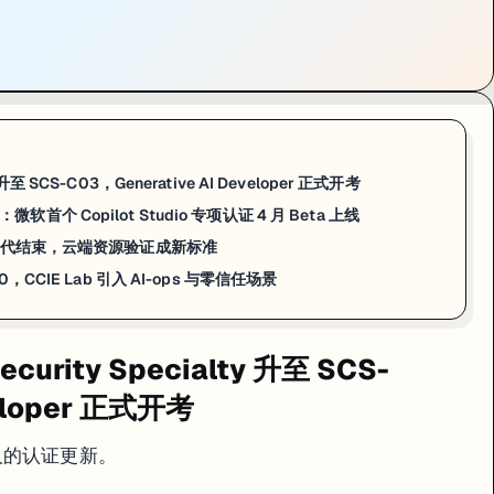
ous、Multi-Agent）的选型与设计
crosoft Graph API）
调用
ent 数据边界管控
 升至 SCS-C03，Generative AI Developer 正式开考
结果需等待 2-3 周，但候选人可以在考后提交题目修改建议，影响正式版题库质量
ciate：微软首个 Copilot Studio 专项认证 4 月 Beta 上线
或有 MS-700（Teams Administrator）基础的候选人，备考 AB-620
：积分刷课时代结束，云端资源验证成新标准
2.0，CCIE Lab 引入 AI-ops 与零信任场景
：积分刷课时代结束，云端资源验证成新标准
urity Specialty 升至 SCS-
Lab 任务的真实完成门槛
，解决此前大量用户机器刷积分的问题。
veloper 正式开考
人的认证更新。
d 控制台实际资源状态验证"——平台后台自动检测 Cloud 项目中是否真实