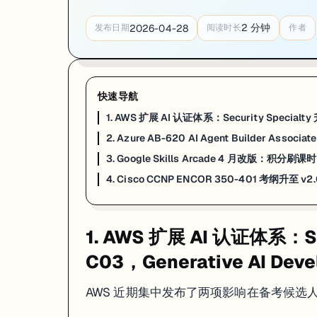
考试覆盖方向（Beta 版本预计范围）
2
分钟
2026-04-28
发布日期
阅读时长
作者
Copilot Studio Agent 三种模式（Conversational、Autonom
Microsoft 365 Copilot 扩展插件开发、知识源接入（SharePoint、Mi
Power Platform 集成：通过 Power Automate 编排 Agent 工具
Entra ID 身份验证在 Agent 上下文的配置，以及 DLP 策略与 Ag
快速导航
Beta 考试的实际价值
1. AWS 扩展 AI 认证体系：Security Specialty
Beta 版定价通常较正式版低约 25%（微软官方 Beta 折扣惯例）。考试
2. Azure AB-620 AI Agent Builder Asso
推荐先决条件
：已持有 PL-400（Power Platform Developer）
3. Google Skills Arcade 4 月改版
来源：
Microsoft Learn – April 2026 Partner Center 公告
4. Cisco CCNP ENCOR 350-401 考纲升至 v
3. Google Skills Arcade 4 月改版
1. AWS 扩展 AI 认证体系：Sec
Google Skills Arcade 在 4 月发布平台规则重大变更，核心方向是
提高 
C03，Generative AI De
主要变化
AWS 近期集中发布了两项影响在备考候选
任务完成判定机制从"页面停留时长 + 步骤截图"切换为"Google Clou