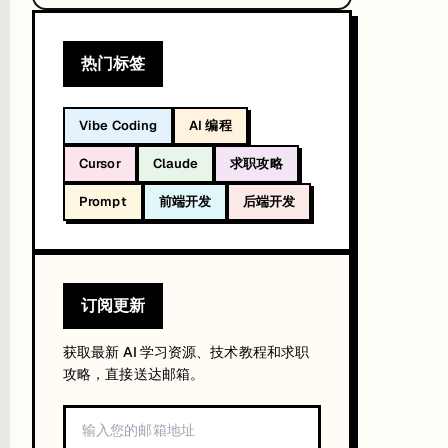
rtex AI Agent Builder 等认证备考核心路径。
热门标签
操作 Lab 的知识转化率远高于刷题积分，动手能力积累更扎实。Cloud Skills B
Vibe Coding
AI 编程
Cursor
Claude
求职攻略
Prompt
前端开发
后端开发
b 考试。
关联分析
订阅更新
获取最新 AI 学习资源、技术教程和求职
攻略，直接送达邮箱。
AN 路由策略优化验证。对于已预约 Lab 的候选人，建议在考前确认所预约场次
官方通知，避免在新旧版本切换期间预约到错误的考纲版本。