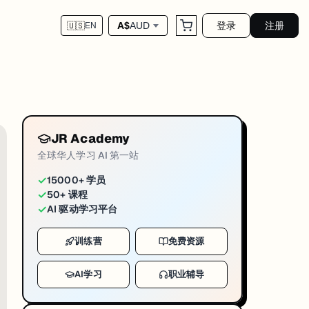
登录
注册
A$
AUD
🇺🇸
EN
 正式开考
JR Academy
3 在这些基础之上，专门引入了针对 Amazon Bedrock、SageMa
全球华人学习 AI 第一站
✓
15000+ 学员
✓
50+ 课程
lling / ReAct 模式）、负责任 AI 实践四个核心域。Professional
✓
AI 驱动学习平台
训练营
免费资源
a 上线
AI学习
职业辅导
多 Agent 生产部署
的助理级认证。