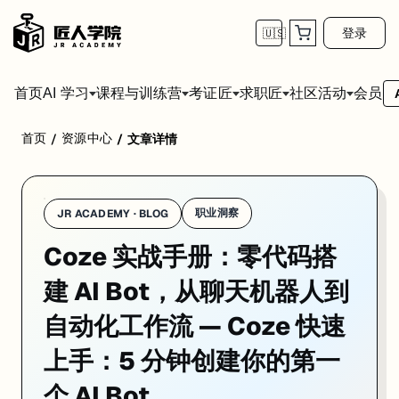
登录
🇺🇸
首页
会员
AI 学习
课程与训练营
考证匠
求职匠
社区活动
首页
资源中心
/
/
文章详情
Coze 的上手体验是我用过的 AI Bot 平台里最丝滑的——注册、建 
职业洞察
JR ACADEMY · BLOG
Coze 实战手册：零代码搭
建 AI Bot，从聊天机器人到
自动化工作流 — Coze 快速
上手：5 分钟创建你的第一
个 AI Bot