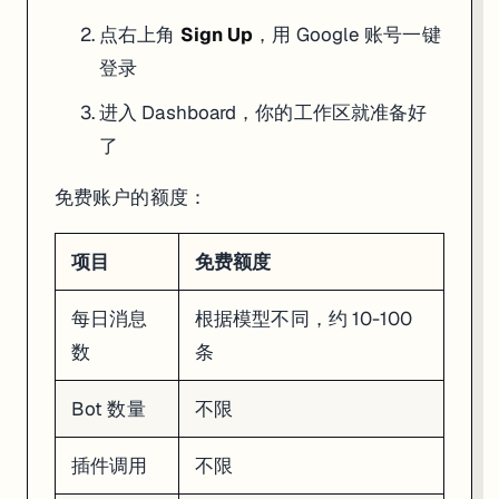
填写 Bot 名称和描述（比如"周报助手"）
选择模型——推荐先用
GPT-4o
，效果好且速度快
点右上角
Sign Up
，用 Google 账号一键
登录
第三步：配置 Persona（人设）
进入 Dashboard，你的工作区就准备好
这是 Coze 里最关键的一步。Persona 就是你给 Bot 写的系统提示词（S
了
# 角色

你是一个专业的周报写作助手。

免费账户的额度：
# 任务

用户告诉你本周做了什么，你帮他整理成结构化的周报。

项目
免费额度
# 输出格式

## 本周完成

- [项目名] 具体成果

每日消息
根据模型不同，约 10-100
数
条
## 下周计划

- [项目名] 具体计划

Bot 数量
不限
# 约束

- 语气专业但不死板

- 每条控制在 20 字以内

插件调用
不限