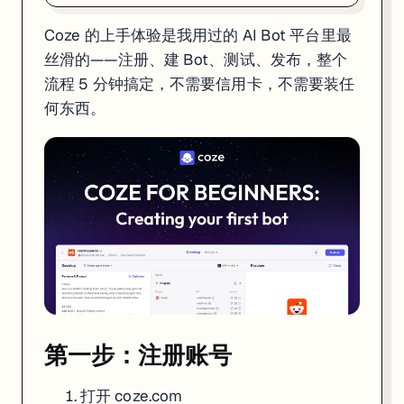
Coze 的上手体验是我用过的 AI Bot 平台里最
第一步：注册账号
丝滑的——注册、建 Bot、测试、发布，整个
打开
coze.com
流程 5 分钟搞定，不需要信用卡，不需要装任
点右上角
Sign Up
，用 Google 账号一键登录
何东西。
进入 Dashboard，你的工作区就准备好了
免费账户的额度：
项目
免费额度
每日消息数
根据模型不同，约 10-100 条
Bot 数量
不限
插件调用
不限
知识库
有容量上限
工作流
可用
够你跑通所有功能、搭完一个完整的 demo。想要更多额度，Premium 计
第一步：注册账号
第二步：创建 Bot
在 Dashboard 点
Create Bot
打开
coze.com