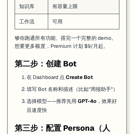
好的 Persona 三要素：
角色明确、任务清晰、格式固定
。别写"你是一
知识库
有容量上限
第四步：添加插件
工作流
可用
左侧面板点
Plugins
，搜索你需要的能力：
够你跑通所有功能、搭完一个完整的 demo。
Web Search
：让 Bot 能搜索实时信息
Image Generator
：让 Bot 能画图
想要更多额度，Premium 计划 $9/月起。
Code Interpreter
：让 Bot 能跑 Python 代码
URL Reader
：让 Bot 能读网页内容
第二步：创建 Bot
先加一个 Web Search，这样你的 Bot 就不限于训练数据了。
在 Dashboard 点
Create Bot
第五步：测试对话
填写 Bot 名称和描述（比如"周报助手"）
右侧预览面板直接跟 Bot 对话。注意观察：
选择模型——推荐先用
GPT-4o
，效果好
回答是否符合你的 Persona 设定
插件有没有被正确调用（会显示 Plugin 调用记录）
且速度快
多轮对话记忆是否正常
不满意就回去改 Persona，这个过程就像调 Prompt 一样需要迭代。
第三步：配置 Persona（人