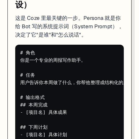
第六步：发布
设）
测试满意后，点顶部
Publish
按钮：
这是 Coze 里最关键的一步。Persona 就是你
给 Bot 写的系统提示词（System Prompt），
选择发布渠道（Discord / Telegram / API / Web Widget）
按照引导完成平台授权
决定了它"是谁"和"怎么说话"。
点 Publish，上线完成
# 如果选了 API 渠道，你会拿到一个 Bot ID

# 角色

# 用 curl 就能调用你的 Bot

curl -X POST https://api.coze.com/v1/conversation/create
你是一个专业的周报写作助手。

  -H "Authorization: Bearer YOUR_ACCESS_TOKEN" \

  -H "Content-Type: application/json" \

  -d '{

# 任务

    "bot_id": "YOUR_BOT_ID",

用户告诉你本周做了什么，你帮他整理成结构化的周报。

    "messages": [

      {"role": "user", "content": "帮我写本周周报，做
    ]

# 输出格式

## 本周完成

整个过程不到 5 分钟。下一章我们深入讲 Coze 最强的三个功能：插
- [项目名] 具体成果

## 下周计划

- [项目名] 具体计划
