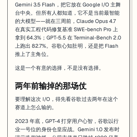
Gemini 3.5 Flash，把它放在 Google I/O 主舞
这场赌注的代价
台中央。但所有人都知道，它不是当前最智能
的大模型——就在三周前，Claude Opus 4.7
说清楚谷歌在赌什么，就得说清楚代价在哪。
在真实工程代码修复基准 SWE-bench Pro 上
谷歌的赌注是：AI 进入 Agent 时代之后，模型被大量调用的主要场景
拿到 64.3%；GPT-5.5 在 Terminal-Bench 2.0
这个逻辑有历史支撑。PC 打败大型机，不是因为 PC 更强，是因为
上跑出 82.7%。谷歌心知肚明，还是把 Flash
推上了主角位。
但这个逻辑有一个反例：OpenAI 一直在押「frontier pays prem
谷歌面临的另一个矛盾更棘手：推进 AI Agent 的同时，它在加速侵蚀自
这是一个有意的选择，不是没有选择。
赢了基础设施，不等于赢了战争
两年前输掉的那场仗
技术史上每次赛道切换，最后赢的那一方几乎都不是当时最聪明的，而是
要理解这次 I/O，得先看谷歌过去两年在这个
谷歌现在的押注，恰好在这个节点上：如果 Agent 的未来是真实的，
赛道上怎么输的。
等 Gemini 3.5 Pro 下个月发布，真正的问题才会浮出水面：谷歌
2023 年底，GPT-4 打穿用户心智，谷歌以行
便宜赢了基础设施，不等于赢了市场。
业一号位的身份仓皇应战。Gemini 1.0 发布时