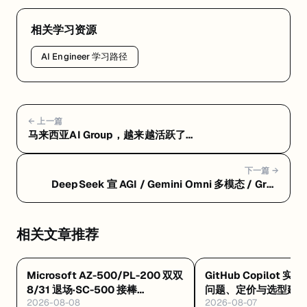
相关学习资源
AI Engineer 学习路径
← 上一篇
马来西亚AI Group，越来越活跃了…
下一篇 →
DeepSeek 宣 AGI / Gemini Omni 多模态 / Grok
Build / Meta 裁 8000 / 阿里 Qoder
相关文章推荐
Microsoft AZ-500/PL-200 双双
GitHub Copilot 实
8/31 退场·SC-500 接棒
问题、定价与选型建
2026-08-08
2026-08-07
·Databricks GenAI 工程认证解析