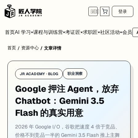
登录
🇺🇸
首页
会员
AI 学习
课程与训练营
考证匠
求职匠
社区活动
首页
资源中心
/
/
文章详情
2026 年 5 月 19 日，谷歌在加州山景城发布 Gemini 3.5 Flash，把
这是一个有意的选择，不是没有选择。
两年前输掉的那场仗
职业洞察
JR ACADEMY · BLOG
Google 押注 Agent，放弃
要理解这次 I/O，得先看谷歌过去两年在这个赛道上怎么输的。
2023 年底，GPT-4 打穿用户心智，谷歌以行业一号位的身份仓皇应战。Gemi
Chatbot：Gemini 3.5
2026 年 5 月，OpenAI 年化营收突破 250 亿美元，Anthropic
Flash 的真实用意
坐在第三的谷歌，在 5 月 19 日选择了一种反直觉的应对方式：不发
2026 年 Google I/O，谷歌把速度 4 倍于竞品、
Flash 不是妥协，是宣言
价格不到竞品一半的 Gemini 3.5 Flash 推上主舞