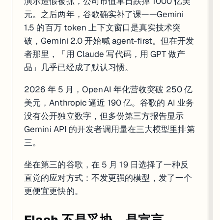
演示造假被抓，公司市值单日跌掉 1000 亿美
数据来源
元。之后两年，谷歌确实补了课——Gemini
Google Cloud Blog — Innovations from Google I/O 26 on Goo
1.5 的百万 token 上下文窗口是真实技术突
Tech Startups — Google launches Gemini 3.5 Flash and Omni 
破，Gemini 2.0 开始喊 agent-first。但在开发
MindWiredAI — GPT-5.5 vs Claude Opus 4.7 Benchmark Brea
AI Tools Recap — AI Model Releases May 2026
者那里，「用 Claude 写代码，用 GPT 做产
CNBC — Google debuts new AI models, personal AI agents at
品」几乎已经成了默认习惯。
2026 年 5 月，OpenAI 年化营收突破 250 亿
美元，Anthropic 逼近 190 亿。谷歌的 AI 业务
没有公开独立数字，但多份第三方报告显示
Gemini API 的开发者调用量在三大模型里排第
三。
坐在第三的谷歌，在 5 月 19 日选择了一种反
直觉的应对方式：不发更强的模型，发了一个
更便宜更快的。