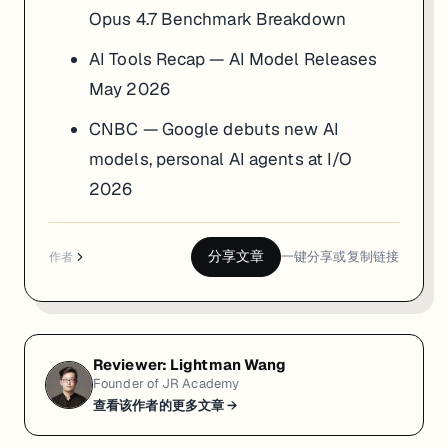
Opus 4.7 Benchmark Breakdown
AI Tools Recap — AI Model Releases
May 2026
CNBC — Google debuts new AI
models, personal AI agents at I/O
2026
分享文章
一键分享或复制链接
作者
Reviewer:
Lightman Wang
Founder of JR Academy
查看该作者的更多文章 →