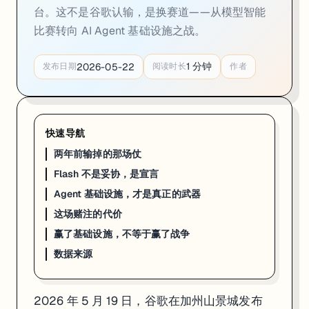
台。这不是谷歌认输，是换赛道——从模型智能
Gemini 3.5 Flash 的数字很具体：Terminal-Bench 2.1（测试 
比赛转向 AI Agent 基础设施之战。
这几个数字凑在一起，说明谷歌在优化什么——不是「更聪明」，是「
1
分钟
2026-05-22
发布日期
阅读时长
作者
拆解一下原理：Transformer 的 Attention 机制就像教室
翻译成人话：如果 AI Agent 要完成一项任务，需要调用大模型 200
谷歌在 I/O 推 Flash 而不是 Pro（Pro 据称下个月才发布），
快速导航
Agent 基础设施，才是真正的武器
两年前输掉的那场仗
Flash 不是妥协，是宣言
Gemini 3.5 Flash 本身只是序章。5 月 19 日，谷歌同步发布了一整套 A
Agent 基础设施，才是真正的武器
Antigravity 2.0
从 Web IDE 升级成独立桌面 App，配套 Antigravi
这场赌注的代价
Managed Agents API
一次 API 调用就可以在 Google Clou
赢了基础设施，不等于赢了战争
Gemini Spark
全天候在后台运行的个人 AI Agent，跨 Google Worksp
数据来源
CodeMender
自主发现代码安全漏洞、生成修复方案、测试补丁、等待
2026 年 5 月 19 日，谷歌在加州山景城发布
把这四个东西加在一起，谷歌不是在发布产品，是在建护城河。开发者在 Antigrav