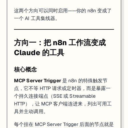
{

  "mcpServers": {

这两个方向可以同时启用——你的 n8n 变成了
    "n8n-workflows": {

一个 AI 工具集线器。
      "command": "npx",

      "args": [

        "-y",

        "supergateway",

        "--sse",

方向一：把 n8n 工作流变成
        "https://你的n8n域名/mcp/你的工作流ID",

        "--header",

Claude 的工具
        "Authorization: Bearer 你的bearer-token"

      ]

    }

  }

核心概念
是一个轻量代理，把 n8n 的 SSE 流转成 Claude De
supergateway
MCP Server Trigger
是 n8n 的特殊触发节
点，它不等 HTTP 请求或定时器，而是暴露一
重启 Claude Desktop，在对话里输入"你有哪些工具？"——Claude 
个持久连接端点（SSE 或 Streamable
Step 4：在 Claude Code 里连接
HTTP），让 MCP 客户端连进来，列出可用工
Claude Code 使用项目级
或全局
具并主动调用。
.claude/settings.json
~/.clau
{

每个挂在 MCP Server Trigger 后面的节点就是
  "mcpServers": {
