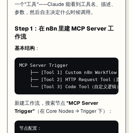
    "n8n": {

一个"工具"——Claude 能看到工具名、描述、
      "type": "sse",

      "url": "https://你的n8n域名/mcp/你的工作流ID",

参数，然后自主决定什么时候调用。
      "headers": {

        "Authorization": "Bearer 你的bearer-token"

      }

Step 1：在 n8n 里建 MCP Server 工
    }

作流
  }

基本结构
：
配置好后，在 Claude Code 会话里可以直接调用 n8n 工作流——比
MCP Server Trigger

方向二：在 n8n 工作流内调外部 MCP 服务器
    ├── [Tool 1] Custom n8n Workflow 
    ├── [Tool 2] HTTP Request Tool（直接调外
除了对外暴露工具，n8n AI Agent 自身也能作为 MCP 客户端，调用外
配置 MCP Client Tool 节点
新建工作流，搜索节点
"MCP Server
在 AI Agent 的 Tool 插槽点击
，选
"MCP Client Tool"
：
+
Trigger"
（在 Core Nodes → Trigger 下）：
Transport: SSE（或 Streamable HTTP）

URL: https://mcp服务器地址/sse

节点配置：
