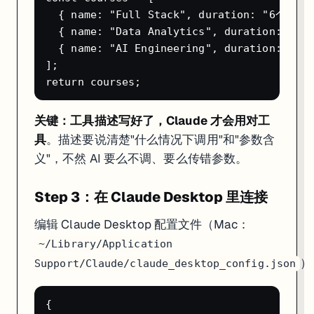
"帮我看看有哪些内容等待发布，把阅读量预期最高的两篇发出去。
  { name: "Full Stack", duration: "6个月",
Claude 会先调
看列表，分析后调
check_pending_content
publish
  { name: "Data Analytics", duration: "4
  { name: "AI Engineering", duration: "5
整个过程不需要打开 n8n 界面，也不需要登录内容管理后台。
];

两个方向的对比
关键：工具描述写好了，Claude 才会用对工
n8n 作 MCP 服务端
n8n 作 MCP 客
具
。描述要说清楚"什么情况下调用"和"参数含
目的
让 Claude / Cursor 调用 n8n 工作流
让 n8n Agent 使用外部
义"，不然 AI 要么不调、要么传错参数。
关键节点
MCP Server Trigger
MCP Client Tool
适合场景
运营工具化、AI 操控业务流程
Agent 需要跨平台工具
认证方式
Bearer Token（n8n 生成）
按各 MCP 服务器要求
Step 3：在 Claude Desktop 里连接
编辑 Claude Desktop 配置文件（Mac：
~/Library/Application
）
Support/Claude/claude_desktop_config.json
{
