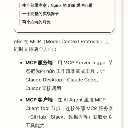
生产部署注意：Nginx 的 SSE 缓冲问题
方案 A — Custom n8n Workflow Tool
（推荐，可复用已有工作流）：
一个完整的实战例子
Tool Name: get_course_info

两个方向的对比
Description: 查询 JR Academy 课程详情、开课时间和价格。

             当用户问课程相关问题时调用。

             参数：course_name（课程名称，如 Full Stack / D
n8n 在 MCP（Model Context Protocol）上
方案 B — Code Tool
（快速原型）：
同时支持两个方向：
// Tool Name: list_available_courses

// Description: 列出所有可用课程名称和简介

MCP 服务端
：用 MCP Server Trigger 节
const courses = [

点把你的 n8n 工作流暴露成工具，让
  { name: "Full Stack", duration: "6个月", mode: "兼职" }
  { name: "Data Analytics", duration: "4个月", mode: "兼
Claude Desktop、Claude Code、
  { name: "AI Engineering", duration: "5个月", mode: "兼
];

Cursor 直接调用
MCP 客户端
：在 AI Agent 里挂 MCP
关键：工具描述写好了，Claude 才会用对工具
。描述要说清楚"什么情况
Client Tool 节点，连接外部 MCP 服务器
Step 3：在 Claude Desktop 里连接
（GitHub、Slack、数据库等）获取更多
编辑 Claude Desktop 配置文件（Mac：
~/Library/Application Su
工具能力