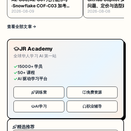
·Snowflake COF-C03 加考
问题、定价与选型建
2026-08-09
2026-08-08
Cortex AI·AWS 十万免费 AI 席
8/4 开训
查看全部文章 →
JR Academy
全球华人学习 AI 第一站
✓
15000+ 学员
✓
50+ 课程
✓
AI 驱动学习平台
训练营
免费资源
AI学习
职业辅导
精选推荐