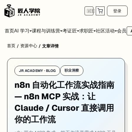
登录
🇺🇸
首页
会员
AI 学习
课程与训练营
考证匠
求职匠
社区活动
首页
资源中心
/
/
文章详情
n8n 在 MCP（Model Context Protocol）上同时支持两个方向：
MCP 服务端
：用 MCP Server Trigger 节点把你的 n8n 工作流暴
MCP 客户端
：在 AI Agent 里挂 MCP Client Tool 节点
职业洞察
JR ACADEMY · BLOG
这两个方向可以同时启用——你的 n8n 变成了一个 AI 工具集线器。
n8n 自动化工作流实战指南
方向一：把 n8n 工作流变成 Claude 的工具
— n8n MCP 实战：让
核心概念
Claude / Cursor 直接调用
MCP Server Trigger
是 n8n 的特殊触发节点，它不等 HTTP 请求或定
你的工作流
每个挂在 MCP Server Trigger 后面的节点就是一个"工具"——C