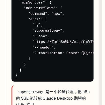
  "mcpServers": {

    "n8n-workflows": {

      "command": "npx",

      "args": [

        "-y",

        "supergateway",

        "--sse",

        "https://你的n8n域名/mcp/你的工作流ID"
        "--header",

        "Authorization: Bearer 你的bearer-t
      ]

    }

  }

是一个轻量代理，把 n8n
supergateway
的 SSE 流转成 Claude Desktop 期望的
stdio 接口。