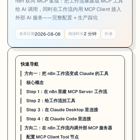
n8n 双向 MCP 集成：把工作流暴露成 MCP 工具
Step 1：在 n8n 里建 MCP Server 工作流
给 AI 调用，同时在工作流内用 MCP Client 接入
基本结构
：
外部 AI 服务——完整配置 + 生产踩坑
MCP Server Trigger

    ├── [Tool 1] Custom n8n Workflow Tool（调用另一个工作
2
分钟
2026-08-08
发布日期
阅读时长
作者
    ├── [Tool 2] HTTP Request Tool（直接调外部 API）

新建工作流，搜索节点
"MCP Server Trigger"
（在 Core Nodes → Tri
快速导航
节点配置：

  Authentication: Bearer Token

方向一：把 n8n 工作流变成 Claude 的工具
核心概念
激活工作流后，节点面板会显示两个 URL：
Step 1：在 n8n 里建 MCP Server 工作流
Test URL
：工作流未激活时也可用，开发调试用
Step 2：给工作流挂工具
Production URL
：格式
，必
https://你的域名/mcp/工作流ID
Step 3：在 Claude Desktop 里连接
Cloud 用户的 Production URL 格式：
https://<子域名>.app.n8
Step 4：在 Claude Code 里连接
Step 2：给工作流挂工具
方向二：在 n8n 工作流内调外部 MCP 服务器
配置 MCP Client Tool 节点
以"查询课程信息"为例：