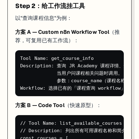
Step 2：给工作流挂工具
Cloudflare Tunnel 用户：在 Cloudflare 后台对
路径开启
Disa
/mcp/*
以"查询课程信息"为例：
一个完整的实战例子
方案 A — Custom n8n Workflow Tool
（推
荐，可复用已有工作流）：
假设你是运营，想让 Claude 直接帮你管理内容发布：
n8n MCP Server 暴露 3 个工具
：
Tool Name: get_course_info

Description: 查询 JR Academy 课程详情、开课
Tool 1: check_pending_content

  描述：列出所有草稿状态的内容，包含标题、作者、创建时间

             当用户问课程相关问题时调用。

  实现：HTTP Request → 内容管理 API

             参数：course_name（课程名称，如 Ful
Tool 2: publish_content

  描述：把指定内容从草稿发布到线上。需要 content_id 参数。

  实现：HTTP Request Tool（启用 Human Approval——发布前让
方案 B — Code Tool
（快速原型）：
Tool 3: get_publish_stats

  描述：获取最近7天的发布数量、阅读量、互动数据

// Tool Name: list_available_courses

配好后，在 Claude Desktop 里说：
// Description: 列出所有可用课程名称和简介

const courses = [
