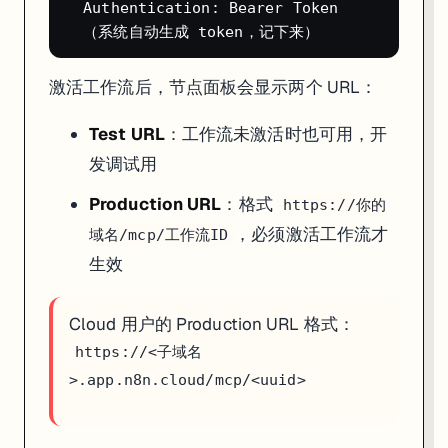
连好后，AI Agent 会自动发现该 MCP 服务器提供的所有工具，无需
  Authentication: Bearer Token

实际场景
：让 n8n AI Agent 访问 GitHub MCP、Slack MCP、No
激活工作流后，节点面板会显示两个 URL：
生产部署注意：Nginx 的 SSE 缓冲问题
Test URL
：工作流未激活时也可用，开
MCP 协议基于 SSE（Server-Sent Events），SSE 是长连
发调试用
必须在 Nginx 里对
路径关闭缓冲
：
/mcp/
Production URL
：格式
https://你的
location /mcp/ {

    proxy_pass http://127.0.0.1:5678;

，必须激活工作流才
域名/mcp/工作流ID
    proxy_http_version 1.1;

    proxy_set_header Connection "";     # Keep-Alive，
生效
    # 关键：关闭缓冲

    proxy_buffering off;

Cloud 用户的 Production URL 格式：
    proxy_cache off;

https://<子域名
    # 关闭 gzip 压缩（压缩也会缓冲）

    gzip off;

>.app.n8n.cloud/mcp/<uuid>
    proxy_set_header Host $host;

    proxy_set_header X-Forwarded-Proto https;

    proxy_read_timeout 3600s;           # SSE 长连接，