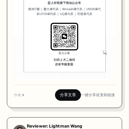
这是 2026 年 S1 开学季，最不容错过的硬核技术体验。
这次公开课，就是为了打破“理论”的那堵墙。long哥现场用一个
✅
一
个
完
整
可
分享文章
一键分享或复制链接
作者
运
行
的
小
Reviewer:
Lightman Wang