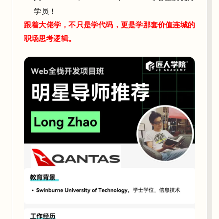
的
学员！
控
跟着大佬学，不只是学代码，更是学那套
价值连城
的
制
职场思考逻辑。
。
机
器
人
指
令
：
考
查
你
对
复
杂