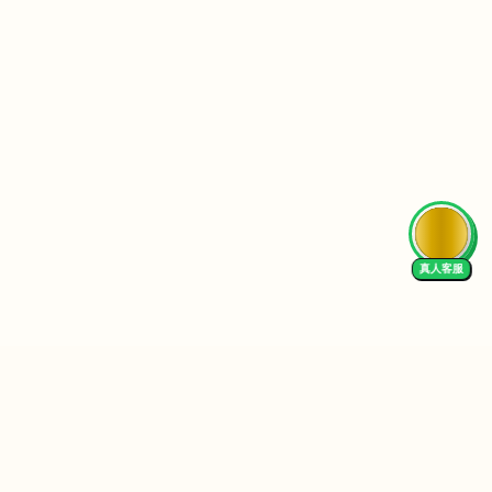
工
程
项
目
一
定
要
有
清
真人客服
晰
的
逻
辑
边
界