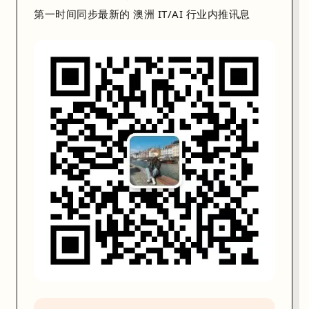
查
第一时间同步最新的
澳洲 IT/AI 行业内推讯息
你
全
栈
打
通
的
实
战
工
程
力
。
掌
握
了
这