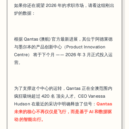
如果你还在观望 2026 年的求职市场，请看这组刚出
不仅是Qantas，查看其他公司的招聘需求，你会发现“传统全栈”
炉的数据：
架构思维：
能够设计出让 AI Agent 稳定运行的逻辑底层。
工程自愈能力：
系统如何处理极端情况下的指令冲突？
根据 Qantas (澳航) 官方最新进展，其位于阿德莱德
大厂逻辑：
像 Qantas、Canva 这种量级的公司，最看重的
与墨尔本的产品创新中心（Product Innovation
Centre） 将于下个月 —— 2026 年 3 月正式投入运
营。
与其在家海投简历，不如来现场看大厂到底怎么玩。
Qantas（澳航）的 Engineering
就在本周六（2月28日），我们把
为了支撑这个中心的运转，Qantas 正在全澳范围内
疯狂吸纳超过 420 名 顶尖人才。CEO Vanessa
Hudson 在最近的采访中明确释放了信号：
Qantas
未来的核心不再仅仅是飞行，而是基于 AI 和数据驱
动 的智能出行。