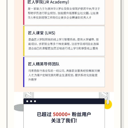
建
A
I
A
g
e
n
t
的
核
心
思
考
模
型
。