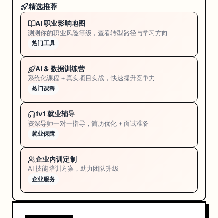
人
精选推荐
系
AI 职业影响地图
统
测测你的职业风险等级，查看转型路径与学习方向
热门工具
，
AI & 数据训练营
不
系统化课程 + 真实项目实战，快速提升竞争力
是
热门课程
零
散
1v1 就业辅导
资深导师一对一指导，简历优化 + 面试准备
代
就业保障
码
，
企业内训定制
而
AI 技能培训方案，助力团队升级
是
企业服务
一
个