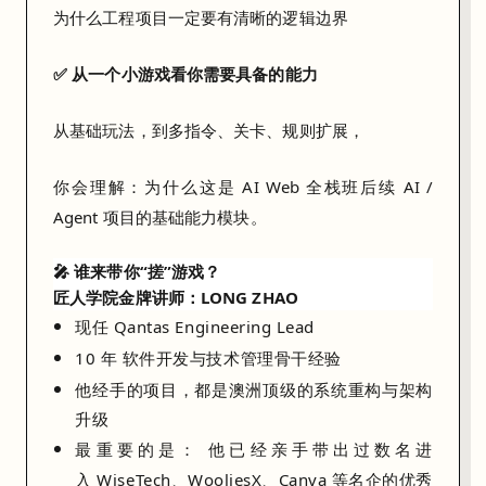
。
为什么工程项目一定要有清晰的逻辑边界
5
✅ 从一个小游戏看你需要具备的能力
×
5
棋
从基础玩法，到多指令、关卡、规则扩展，
盘
：
你会理解：为什么这是 AI Web 全栈班后续 AI /
Agent 项目的基础能力模块。
考
查
🎤 谁来带你“搓”游戏？
你
匠人学院金牌讲师：LONG ZHAO
对
现任 Qantas Engineering Lead
系
10 年
软件开发与技术管理骨干经验
统
他经手的项目，都是澳洲顶级的系统重构与架构
边
升级
界
最重要的是：
他已经亲手带出过数名进
条
入
WiseTech、WooliesX、Canva
等名企的优秀
件