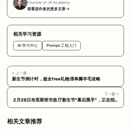
Founder of JR Academy
型
查看该作者的更多文章 →
t
o
y
相关学习资源
r
o
AI 学习中心
Prompt 工程入门
b
o
t
← 上一篇
项
新生节倒计时，超全free礼物清单薅羊毛攻略
目
下一篇 →
2月28日布里斯班市政厅新生节“幕后黑手”，正在招人
从
🧨
0
到
相关文章推荐
1