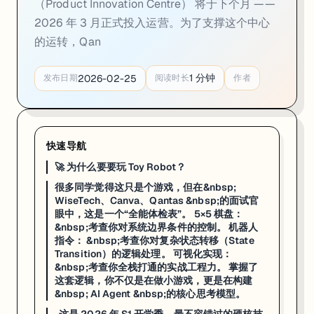
（Product Innovation Centre） 将于下个月 ——
如果你还在观望 2026 年的求职市场，请看这组刚出炉的数据：
2026 年 3 月正式投入运营。为了支撑这个中心
的运转，Qan
根据 Qantas (澳航) 官方最新进展，其位于阿德莱德与墨尔本的产品创新中心
1
分钟
2026-02-25
发布日期
阅读时长
作者
为了支撑这个中心的运转，Qantas 正在全澳范围内疯狂吸纳超过 420
快速导航
🚀 为什么要要玩 Toy Robot？
很多同学觉得这只是个游戏，但在&nbsp;
WiseTech、Canva、Qantas &nbsp;的面试官
眼中，这是一个“全能体检表”。 5×5 棋盘：
&nbsp;考查你对系统边界条件的控制。 机器人
指令： &nbsp;考查你对复杂状态转移（State
Transition）的逻辑处理。 可视化实现：
&nbsp;考查你全栈打通的实战工程力。 掌握了
这套逻辑，你不仅是在做小游戏，更是在构建
&nbsp; AI Agent &nbsp;的核心思考模型。