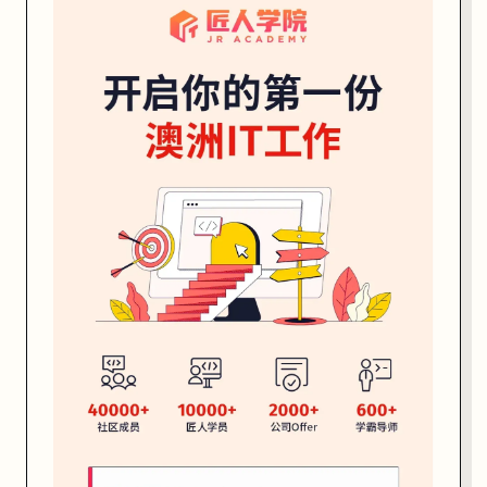
套
逻
辑
，
你
不
仅
是
在
做
小
游
戏
，
更
是
在
构