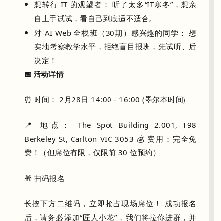
想转行 IT 的观望者：
听了太多“IT寒冬”，想亲
o
自上手试试，看自己到底适不适合。
n
对 AI Web 全栈班（30期）感兴趣的同学：
想
）
的
实地考察教学水平，拒绝盲目报班，先试听、后
逻
决定！
辑
📅 活动详情
处
理
⏰
时间：
2月28日 14:00 - 16:00 (墨尔本时间)
。
📍
地点：
The Spot Building 2.001, 198
可
Berkeley St, Carlton VIC 3053 💰
费用：
完全免
视
化
费！
（但席位有限，仅限前 30 位预约）
实
现
🎁 扫码报名
：
长按下方二维码，立即抢占现场席位！ 成功报名
考
后，请务必添加“匠人小花”，我们将拉你进群，并