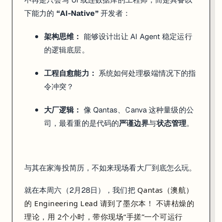
下能力的
“AI-Native”
开发者：
🚀
架构思维：
能够设计出让 AI Agent 稳定运行
为
的逻辑底层。
什
么
工程自愈能力：
系统如何处理极端情况下的指
要
令冲突？
要
玩
大厂逻辑：
像 Qantas、Canva 这种量级的公
T
司，最看重的是代码的
严谨边界
与
状态管理
。
o
y
R
o
与其在家海投简历，不如来现场看大厂到底怎么玩。
b
o
Qantas（澳航）
就在本周六（2月28日），我们把
t
的 Engineering Lead
请到了墨尔本！ 不讲枯燥的
？
理论，用
2个小时
，带你现场“手搓”一个可运行