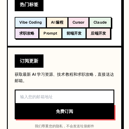
结
热门标签
构
清
Vibe Coding
AI 编程
Cursor
Claude
晰
、
求职攻略
Prompt
前端开发
后端开发
逻
辑
完
订阅更新
整
的
获取最新 AI 学习资源、技术教程和求职攻略，直接送达
邮箱。
项
目
。
免费订阅
✅
全
我们尊重您的隐私，不会发送垃圾邮件
栈