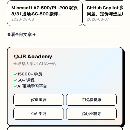
，
Microsoft AZ-500/PL-200 双双
GitHub Copilot 实
实
8/31 退场·SC-500 接棒
问题、定价与选型建
现
2026-08-08
2026-08-07
·Databricks GenAI 工程认证解析
·Google GEAR 免费 AI 课
一
个
查看全部文章 →
5
×
JR Academy
5
全球华人学习 AI 第一站
棋
✓
15000+ 学员
盘
✓
50+ 课程
+
✓
AI 驱动学习平台
可
视
训练营
免费资源
化
AI学习
职业辅导
机
器