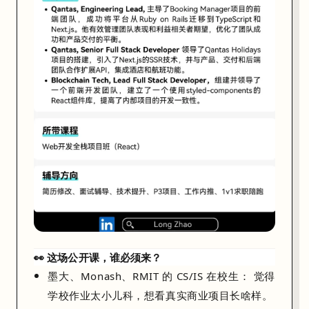
状
态
转
移
（
S
t
a
t
e
T
r
a
n
s
👀 这场公开课，谁必须来？
i
墨大、Monash、RMIT 的 CS/IS 在校生：
觉得
t
学校作业太小儿科，想看真实商业项目长啥样。
i