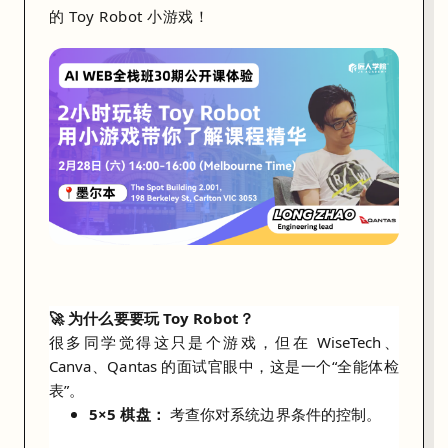
很
的
Toy Robot 小游戏
！
多
同
学
觉
得
这
只
是
个
游
戏
，
但
🚀 为什么要要玩 Toy Robot？
在
很多同学觉得这只是个游戏，但在
WiseTech、
Canva、Qantas
的面试官眼中，这是一个“全能体检
W
表”。
i
5×5 棋盘：
考查你对系统边界条件的控制。
s