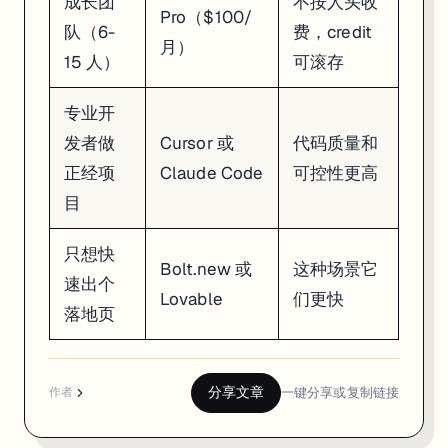
成长团
不按人头收
Pro（$100/
队（6-
费，credit
月）
15 人）
可滚存
专业开
发者做
Cursor 或
代码质量和
正经项
Claude Code
可控性更高
目
只想快
Bolt.new 或
这种场景它
速出个
Lovable
们更快
落地页
分享文章
一键分享或复制链接
作者