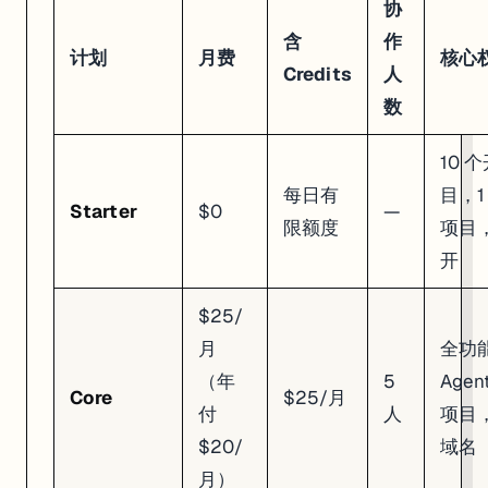
协
# 费用 = AI 模型调用 + 计算资源 + 出站流量

含
作
计划
月费
核心
Credits
人
Credits 用完了怎么办
：可以购买额外的 Credit Pack，或者按量付费
数
部署费用（单独计算）
10 
部署费和 AI credits 是分开收的：
每日有
目，1
类型
起步价
适合
Starter
$0
—
限额度
项目
Autoscale
~$1/月
流量不固定的 Web 应用（没人访问时不收费
Reserved VM
~$20/月
需要 24/7 在线的服务
开
Static
极低
纯前端站点
$25/
低流量应用大概 $5-10/月，高流量可能 $50+/月。
月
全功
常见问题
（年
5
Age
Core
$25/月
付
人
项目
Q：免费计划够用吗？
$20/
域名
A：够体验，不够正经用。Starter 计划大约给你 10 个免费 Checkp
月）