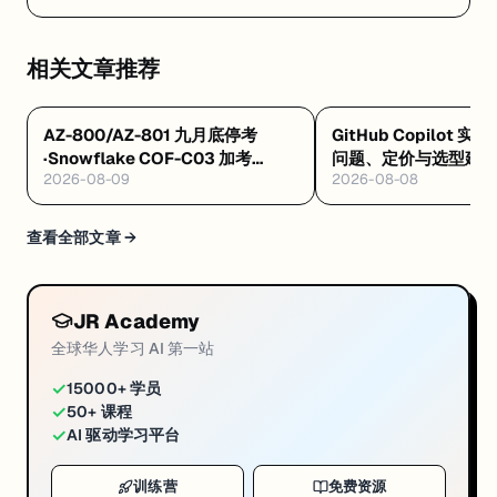
条龙 — Replit Agent 是什么：浏览器里让 AI 自动写
代码、测试、部署的云端平台
相关文章推荐
AZ-800/AZ-801 九月底停考
GitHub Copilot 实
·Snowflake COF-C03 加考
问题、定价与选型建
2026-08-09
2026-08-08
Cortex AI·AWS 十万免费 AI 席
8/4 开训
查看全部文章 →
JR Academy
全球华人学习 AI 第一站
✓
15000+ 学员
✓
50+ 课程
✓
AI 驱动学习平台
训练营
免费资源