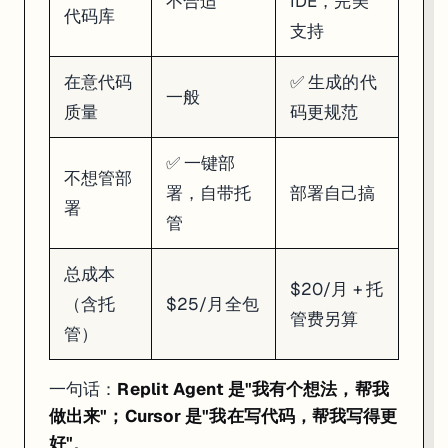
不合适
IDE，完美
代码库
支持
在意代码
✅ 生成的代
一般
质量
码更规范
✅ 一键部
不想管部
署，自带托
部署自己搞
署
管
总成本
$20/月 + 托
（含托
$25/月全包
管费另算
管）
一句话：
Replit Agent 是"我有个想法，帮我
做出来"；Cursor 是"我在写代码，帮我写得更
好"
。