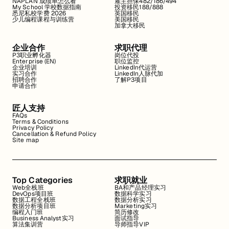
NAPLAN 成绩单怎么看
雇主担保482/186/494
My School 学校数据指南
投资移民188/888
悉尼私校学费 2026
英国移民
少儿编程课程与训练营
美国移民
加拿大移民
企业合作
求职代理
P3职业孵化器
岗位代投
Enterprise (EN)
职位监控
企业培训
LinkedIn代运营
实习合作
LinkedIn人脉代加
招聘合作
了解P3项目
申请合作
匠人支持
FAQs
Terms & Conditions
Privacy Policy
Cancellation & Refund Policy
Site map
Top Categories
求职就业
Web全栈班
BA和产品经理实习
DevOps项目班
数据科学实习
数据工程全栈班
数据分析实习
数据分析项目班
Marketing实习
编程入门班
简历修改
Business Analyst实习
面试指导
算法集训营
导师指导VIP