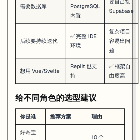
要自己接
需要数据库
PostgreSQL
Supabase
内置
复杂项目
✅ 完整 IDE
后续要持续迭代
容易出问
环境
题
Replit 也支
✅ 框架自
想用 Vue/Svelte
持
由度高
给不同角色的选型建议
你是谁
推荐方案
理由
好奇宝
10 个