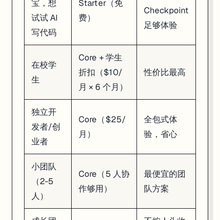
宝，想
Starter（免
Checkpoint
试试 AI
费）
足够体验
写代码
Core + 学生
在校学
折扣（$10/
性价比最高
生
月 × 6 个月）
独立开
Core（$25/
全包式体
发者/创
月）
验，省心
业者
小团队
Core（5 人协
最便宜的团
（2-5
作够用）
队方案
人）