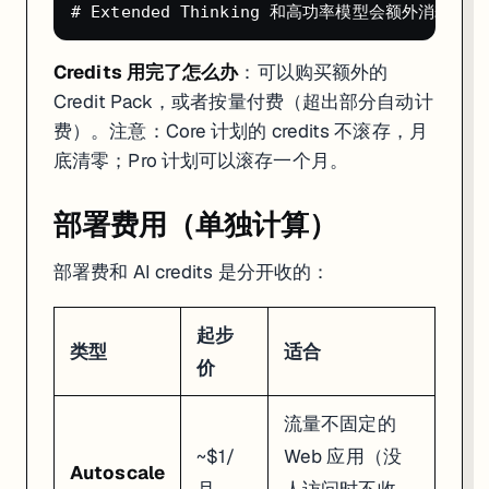
和 Bolt.new 怎么选
Credits 用完了怎么办
：可以购买额外的
你的情况
选 Replit Agent
选 Bolt.new
Credit Pack，或者按量付费（超出部分自动计
要做 Python/Java/Go 项目
✅ 50+ 语言
只支持 Web
要做移动端 App
✅ 支持
不支持
费）。注意：Core 计划的 credits 不滚存，月
只要最快出个 Web 页面
稍慢
✅ 脚手架速度最快
底清零；Pro 计划可以滚存一个月。
需要数据库
✅ PostgreSQL 内置
要自己接 Supabase
后续要持续迭代
✅ 完整 IDE 环境
复杂项目容易出问题
部署费用（单独计算）
想用 Vue/Svelte
Replit 也支持
✅ 框架自由度高
给不同角色的选型建议
部署费和 AI credits 是分开收的：
你是谁
推荐方案
起步
好奇宝宝，想试试 AI 写代码
Starter（免费）
10 
类型
适合
价
在校学生
Core + 学生折扣（$10/月 × 6 个月）
性价
独立开发者/创业者
Core（$25/月）
全包
流量不固定的
小团队（2-5 人）
Core（5 人协作够用）
最便
成长团队（6-15 人）
Pro（$100/月）
不按
~$1/
Web 应用（没
Autoscale
专业开发者做正经项目
Cursor 或 Claude Code
代码
月
人访问时不收