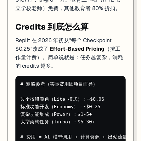
项目文件数控制在 30-40 个以内
立学校老师）免费，其他教育者 80% 折扣。
让 Agent 生成 README 记录项目结构
每次 prompt 指明具体要改的文件和函数名
Credits 到底怎么算
用 Agent Skills 记录项目的技术规范和约定
Replit 在 2026 年初从"每个 Checkpoint
Q：Replit 宕机了 Agent 还能用吗？
$0.25"改成了
Effort-Based Pricing
（按工
A：Agent 底层依赖 Anthropic 的 Claude API。如果 Clau
作量计费）。简单说就是：任务越复杂，消耗
和 Cursor 怎么选
的 credits 越多。
你的情况
选 Replit Agent
选 Cursor
# 粗略参考（实际费用因项目而异）

零代码基础
✅ Agent 自主程度高
有门槛
想让 AI 全自动
✅ 描述需求就行
需要你参与决策
改个按钮颜色（Lite 模式）：~$0.06

已有大型代码库
不合适
✅ 专业 IDE，完美支持
标准功能开发（Economy）：~$0.25

在意代码质量
一般
✅ 生成的代码更规范
复杂功能集成（Power）：$1-5+

不想管部署
✅ 一键部署，自带托管
部署自己搞
大型架构任务（Turbo）：$5-30+

总成本（含托管）
$25/月全包
$20/月 + 托管费另算
一句话：
Replit Agent 是"我有个想法，帮我做出来"；Cursor 是"
# 费用 = AI 模型调用 + 计算资源 + 出站流量
