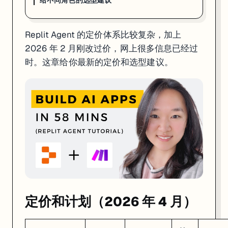
给不同角色的选型建议
定价和计划（2026 年 4 月）
Replit Agent 的定价体系比较复杂，加上
计划
月费
含 Credits
协作人数
2026 年 2 月刚改过价，网上很多信息已经过
Starter
$0
每日有限额度
—
时。这章给你最新的定价和选型建议。
Core
$25/月（年付 $20/月）
$25/月
5 人
Pro
$100/月（年付 $95/月）
$100/月
15 人 + 50 查看
Enterprise
询价
定制
定制
学生折扣
：用
邮箱认证后，Core 计划 $10/月，优惠 6 个月。
.edu
Credits 到底怎么算
Replit 在 2026 年初从"每个 Checkpoint $0.25"改成了
Effort-Based P
# 粗略参考（实际费用因项目而异）

改个按钮颜色（Lite 模式）：~$0.06

定价和计划（2026 年 4 月）
标准功能开发（Economy）：~$0.25

复杂功能集成（Power）：$1-5+

大型架构任务（Turbo）：$5-30+
