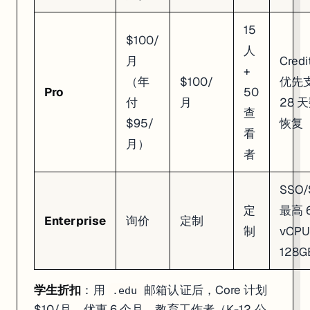
Q：Replit Agent 生成的代码质量怎么样？
15
$100/
A：对 MVP 来说够用，但别指望生产级别。常见问题包括：缺少错误
人
月
Cred
# 推荐工作流：Replit 起步 → 本地精修

+
（年
$100/
优先
# 1. 用 Replit Agent 快速搭出 MVP

Pro
50
# 2. 下载代码到本地

付
月
28 
查
git clone your-replit-project

$95/
恢复
看
# 3. 用 Cursor 或 VS Code 做代码审查和重构

月）
cursor .

者
# 4. 后续精细开发在本地进行

SSO
定
最高 
Q：Agent 说它改了代码但实际没改怎么办？
Enterprise
询价
定制
制
vCPU
A：这是已知问题，叫"Phantom Changes"——Agent 声称做
128
Q：项目越来越大，Agent 开始出错怎么办？
学生折扣
：用
邮箱认证后，Core 计划
.edu
A：所有 AI 编程工具都有上下文窗口的限制。项目超过 15-20 个组件后，
$10/月，优惠 6 个月。教育工作者（K-12 公