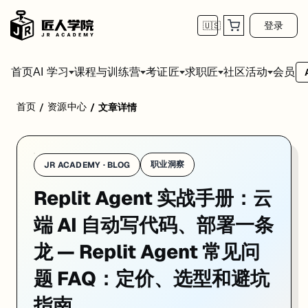
登录
🇺🇸
首页
会员
AI 学习
课程与训练营
考证匠
求职匠
社区活动
首页
资源中心
/
/
文章详情
Replit Agent 的定价体系比较复杂，加上 2026 年 2 月刚改
职业洞察
JR ACADEMY · BLOG
Replit Agent 实战手册：云
端 AI 自动写代码、部署一条
龙 — Replit Agent 常见问
题 FAQ：定价、选型和避坑
指南