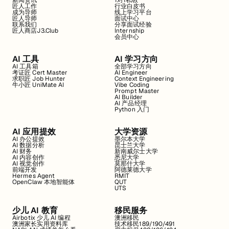
新闻资讯
1对1私教
匠人工作
行业白皮书
成为导师
线上学习平台
匠人导师
面试中心
联系我们
分享面试经验
匠人商店J3.Club
Internship
会员中心
AI 工具
AI 学习方向
AI 工具箱
全部学习方向
考证匠 Cert Master
AI Engineer
求职匠 Job Hunter
Context Engineering
牛小匠 UniMate AI
Vibe Coding
Prompt Master
AI Builder
AI 产品经理
Python 入门
AI 应用提效
大学资源
AI 办公提效
墨尔本大学
AI 数据分析
昆士兰大学
AI 财务
新南威尔士大学
AI 内容创作
悉尼大学
AI 视觉创作
莫那什大学
前端开发
阿德莱德大学
Hermes Agent
RMIT
OpenClaw 本地智能体
QUT
UTS
少儿 AI 教育
移民服务
Airbotix 少儿 AI 编程
澳洲移民
澳洲家长实用资料库
技术移民189/190/491