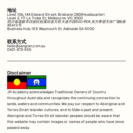
地址
Level 10b, 144 Edward Street, Brisbane CBD(Headquarter)
Level 2, 171 La Trobe St, Melbourne VIC 3000
四川省成都市武侯区桂溪街道天府大道中段500号D5东方希望天祥广场B座
45A13号
Business Hub, 155 Waymouth St, Adelaide SA 5000
联系方式
hello@jiangren.com.au
0421-672-555
Disclaimer
JR Academy acknowledges Traditional Owners of Country
throughout Australia and recognises the continuing connection to
lands, waters and communities. We pay our respect to Aboriginal and
Torres Strait Islander cultures; and to Elders past and present.
Aboriginal and Torres Strait Islander peoples should be aware that
this website may contain images or names of people who have since
passed away.