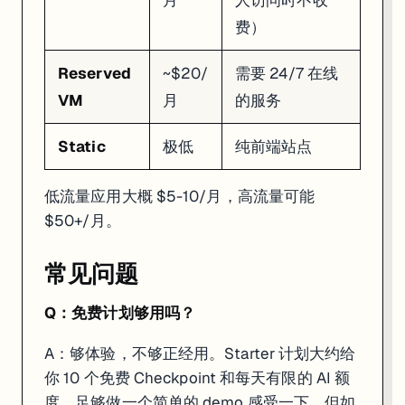
只想快速出个落地页
Bolt.new 或 Lovable
这种
费）
Reserved
~$20/
需要 24/7 在线
VM
月
的服务
Static
极低
纯前端站点
低流量应用大概 $5-10/月，高流量可能
$50+/月。
常见问题
Q：免费计划够用吗？
A：够体验，不够正经用。Starter 计划大约给
你 10 个免费 Checkpoint 和每天有限的 AI 额
度，足够做一个简单的 demo 感受一下。但如