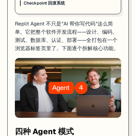
Checkpoint 回滚系统
四种 Agent 模式
Replit Agent 不只是"AI 帮你写代码"这么简
Agent 4 提供四种工作模式，在聊天输入框左下角可以切换：
单。它把整个软件开发流程——设计、编码、
模式
用途
速度
费用
测试、数据库、认证、部署——全打包在一个
Lite
改颜色、修小 bug、调文案
快
最低
浏览器标签页里了。下面逐个拆解核心功能。
Economy
大部分日常开发
标准
Agent 3 的 1/3
Power
复杂功能、大项目
标准
和 Agent 3 持平
Turbo
赶时间的关键任务
Power 的 2 倍
Power 的 6 倍
我的建议：日常用 Economy 就够了，遇到搞不定的复杂逻辑再切 Power
Power 模式底层跑的是 Anthropic 的 Claude Opus 4.7 模型。
Design Canvas：无限画布
Agent 4 用
Design Canvas
取代了之前的 Design Mode。简单说就
Design Canvas 工作流：

四种 Agent 模式
1. 画草图/贴截图 → Agent 理解你的设计意图
