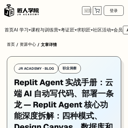
登录
🇺🇸
首页
会员
AI 学习
课程与训练营
考证匠
求职匠
社区活动
首页
资源中心
/
/
文章详情
Replit Agent 不只是"AI 帮你写代码"这么简单。它把整个软
职业洞察
JR ACADEMY · BLOG
Replit Agent 实战手册：云
端 AI 自动写代码、部署一条
龙 — Replit Agent 核心功
能深度拆解：四种模式、
Design Canvas、数据库和