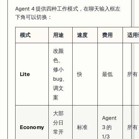
2. "Generate variants" → 生成多个设计方案并排展示

Agent 4 提供四种工作模式，在聊天输入框左
3. 选中一个 → 直接调颜色、字体、间距

4. "Apply to app" → Agent 把设计变成真正的代码

下角可以切换：
你甚至可以截图别人的网站贴到 Canvas 上，跟 Agent 说"照这个风
模式
用途
速度
费用
适用
Canvas 支持的内容类型不只是网页——Web 应用、移动端应用、
改颜
Plan Mode：只聊天不写代码
色、
修小
在模式选择器里还有一个
Plan
选项。选了它之后，Agent 只跟你讨
Lite
快
最低
所有
bug、
适合在动手之前先规划架构。讨论满意了，点 "Start Building" 一键进
调文
注意：Plan Mode 虽然不写代码，但还是要消耗 credits。问问题也算钱
案
PostgreSQL 数据库
大部
Agent
跟 Agent 说"加个数据库"，它会在大约 15 秒内自动：
分日
Economy
标准
3 的
所有
创建一个 PostgreSQL 实例（10GB 免费存储，1 CPU，4GB 内
常开
设计表结构
1/3