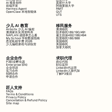
AI 视觉创作
莫那什大学
前端开发
阿德莱德大学
Hermes Agent
RMIT
OpenClaw 本地智能体
QUT
UTS
少儿 AI 教育
移民服务
Airbotix 少儿 AI 编程
澳洲移民
澳洲家长实用资料库
技术移民189/190/491
NAPLAN 成绩单怎么看
雇主担保482/186/494
My School 学校数据指南
投资移民188/888
悉尼私校学费 2026
英国移民
少儿编程课程与训练营
美国移民
加拿大移民
企业合作
求职代理
P3职业孵化器
岗位代投
Enterprise (EN)
职位监控
企业培训
LinkedIn代运营
实习合作
LinkedIn人脉代加
招聘合作
了解P3项目
申请合作
匠人支持
FAQs
Terms & Conditions
Privacy Policy
Cancellation & Refund Policy
Site map