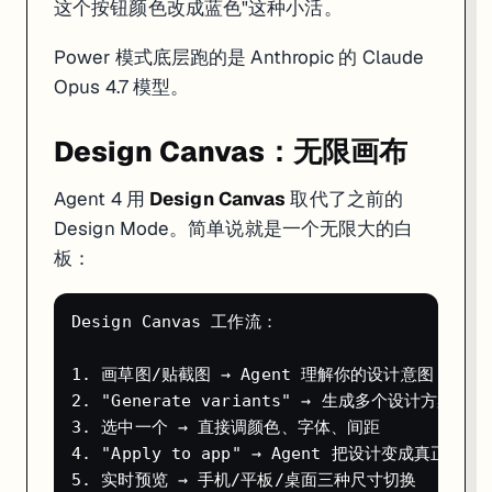
这个按钮颜色改成蓝色"这种小活。
Checkpoint 回滚系统
Power 模式底层跑的是 Anthropic 的 Claude
这是 Replit Agent 最实用的保险机制。Agent 每完成一个阶段的任务，系统
Opus 4.7 模型。
每个 Checkpoint 保存：
Design Canvas：无限画布
完整的代码状态
AI 对话上下文
Agent 4 用
Design Canvas
取代了之前的
项目配置
数据库内容
（可选）
Design Mode。简单说就是一个无限大的白
板：
关键特性：
双向导航
。不仅可以回退到之前的版本，回退太多了还能再
回滚时如果需要同时恢复数据库，在 "Additional rollback options
Design Canvas 工作流：

1. 画草图/贴截图 → Agent 理解你的设计意图

2. "Generate variants" → 生成多个设计方案并排
3. 选中一个 → 直接调颜色、字体、间距

4. "Apply to app" → Agent 把设计变成真正的代码