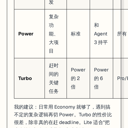
发
写好数据访问代码（通常用 Drizzle ORM）
自动处理 migration
复杂
内置的
Drizzle Studio
可以直接在浏览器里可视化查看和编辑数据库内容，
功
和
-- Agent 自动生成的 schema 示例（Drizzle ORM）

-- 你不需要手写这些，Agent 会根据你的描述自动创建

Power
能、
标准
Agent
所有
大项
3 持平
CREATE TABLE tasks (

  id SERIAL PRIMARY KEY,

目
  title VARCHAR(255) NOT NULL,

  completed BOOLEAN DEFAULT FALSE,

  user_id INTEGER REFERENCES users(id),

赶时
  created_at TIMESTAMP DEFAULT NOW()

Power
Power
间的
Turbo
的 2
的 6
Pro/
2025 年 12 月起，所有新数据库都跑在 Replit 自建的基础设施上（之前
关键
倍
倍
Replit Auth：一句话加登录
任务
跟 Agent 说"加上用户登录功能"，它会自动配好 Replit Auth。用户点"Log
我的建议：日常用 Economy 就够了，遇到搞
底层用的是 Firebase + Google Cloud Identity Platform + reCA
不定的复杂逻辑再切 Power。Turbo 的性价比
很差，除非真的在赶 deadline。Lite 适合"把
限制：目前只能通过 Agent 来配置 Replit Auth，没有手动配置的入口。