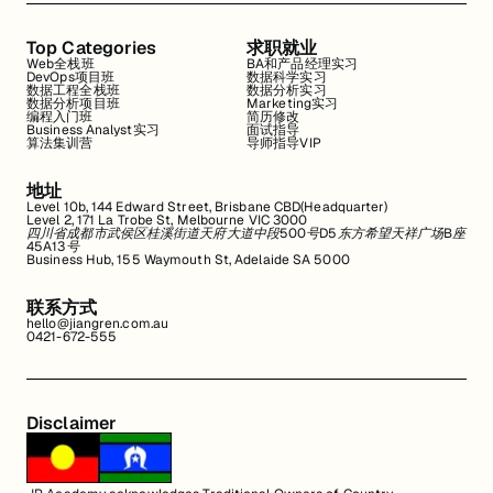
Top Categories
求职就业
Web全栈班
BA和产品经理实习
DevOps项目班
数据科学实习
数据工程全栈班
数据分析实习
数据分析项目班
Marketing实习
编程入门班
简历修改
Business Analyst实习
面试指导
算法集训营
导师指导VIP
地址
Level 10b, 144 Edward Street, Brisbane CBD(Headquarter)
Level 2, 171 La Trobe St, Melbourne VIC 3000
四川省成都市武侯区桂溪街道天府大道中段500号D5东方希望天祥广场B座
45A13号
Business Hub, 155 Waymouth St, Adelaide SA 5000
联系方式
hello@jiangren.com.au
0421-672-555
Disclaimer