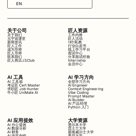
EN
关于公司
匠人资源
关于我们
工作内推
元宇宙课堂
匠人活动
新闻资讯
1对1私教
匠人工作
行业白皮书
成为导师
线上学习平台
匠人导师
面试中心
联系我们
分享面试经验
匠人商店J3.Club
Internship
会员中心
AI 工具
AI 学习方向
AI 工具箱
全部学习方向
考证匠 Cert Master
AI Engineer
求职匠 Job Hunter
Context Engineering
牛小匠 UniMate AI
Vibe Coding
Prompt Master
AI Builder
AI 产品经理
Python 入门
AI 应用提效
大学资源
AI 办公提效
墨尔本大学
AI 数据分析
昆士兰大学
AI 财务
新南威尔士大学
AI 内容创作
悉尼大学