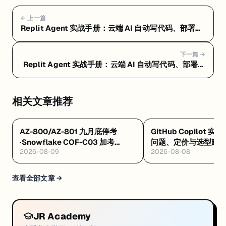
← 上一篇
Replit Agent 实战手册：云端 AI 自动写代码、部署一
条龙 — Replit Agent 上手教程：注册到第一个应用部
署上线
下一篇 →
Replit Agent 实战手册：云端 AI 自动写代码、部署一
条龙 — Replit Agent 进阶技巧：省钱、防翻车、
Agent Skills 和真实案例
相关文章推荐
AZ-800/AZ-801 九月底停考
GitHub Copilot 实
·Snowflake COF-C03 加考
问题、定价与选型建
2026-08-09
2026-08-08
Cortex AI·AWS 十万免费 AI 席
8/4 开训
查看全部文章 →
JR Academy