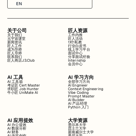
EN
关于公司
匠人资源
关于我们
工作内推
元宇宙课堂
匠人活动
新闻资讯
1对1私教
匠人工作
行业白皮书
成为导师
线上学习平台
匠人导师
面试中心
联系我们
分享面试经验
匠人商店J3.Club
Internship
会员中心
AI 工具
AI 学习方向
AI 工具箱
全部学习方向
考证匠 Cert Master
AI Engineer
求职匠 Job Hunter
Context Engineering
牛小匠 UniMate AI
Vibe Coding
Prompt Master
AI Builder
AI 产品经理
Python 入门
AI 应用提效
大学资源
AI 办公提效
墨尔本大学
AI 数据分析
昆士兰大学
AI 财务
新南威尔士大学
AI 内容创作
悉尼大学