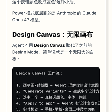
这个按钮颜色改成蓝色"这种小活。
Checkpoint 回滚系统
Power 模式底层跑的是 Anthropic 的 Claude
这是 Replit Agent 最实用的保险机制。Agent 每完成一个阶段的任务，系统
Opus 4.7 模型。
每个 Checkpoint 保存：
Design Canvas：无限画布
完整的代码状态
AI 对话上下文
Agent 4 用
Design Canvas
取代了之前的
项目配置
数据库内容
（可选）
Design Mode。简单说就是一个无限大的白
板：
关键特性：
双向导航
。不仅可以回退到之前的版本，回退太多了还能再
回滚时如果需要同时恢复数据库，在 "Additional rollback options
Design Canvas 工作流：

1. 画草图/贴截图 → Agent 理解你的设计意图

2. "Generate variants" → 生成多个设计方案并排
3. 选中一个 → 直接调颜色、字体、间距

4. "Apply to app" → Agent 把设计变成真正的代码