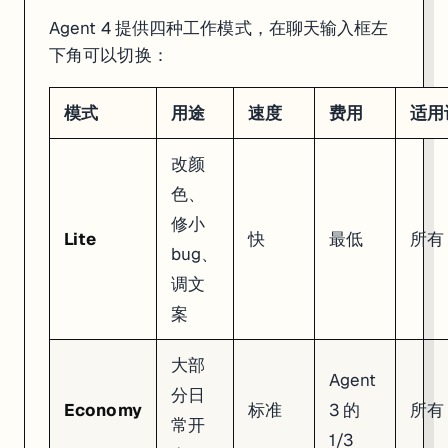
2. "Generate variants" → 生成多个设计方案并排展示

Agent 4 提供四种工作模式，在聊天输入框左
3. 选中一个 → 直接调颜色、字体、间距

4. "Apply to app" → Agent 把设计变成真正的代码

下角可以切换：
你甚至可以截图别人的网站贴到 Canvas 上，跟 Agent 说"照这个风
模式
用途
速度
费用
适用
Canvas 支持的内容类型不只是网页——Web 应用、移动端应用、
改颜
Plan Mode：只聊天不写代码
色、
修小
在模式选择器里还有一个
Plan
选项。选了它之后，Agent 只跟你讨
Lite
快
最低
所有
bug、
适合在动手之前先规划架构。讨论满意了，点 "Start Building" 一键进
调文
注意：Plan Mode 虽然不写代码，但还是要消耗 credits。问问题也算钱
案
PostgreSQL 数据库
大部
Agent
跟 Agent 说"加个数据库"，它会在大约 15 秒内自动：
分日
Economy
标准
3 的
所有
创建一个 PostgreSQL 实例（10GB 免费存储，1 CPU，4GB 内
常开
设计表结构
1/3