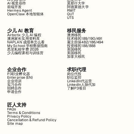
AI 视觉创作
莫那什大学
前端开发
阿德莱德大学
Hermes Agent
RMIT
OpenClaw 本地智能体
QUT
UTS
少儿 AI 教育
移民服务
Airbotix 少儿 AI 编程
澳洲移民
澳洲家长实用资料库
技术移民189/190/491
NAPLAN 成绩单怎么看
雇主担保482/186/494
My School 学校数据指南
投资移民188/888
悉尼私校学费 2026
英国移民
少儿编程课程与训练营
美国移民
加拿大移民
企业合作
求职代理
P3职业孵化器
岗位代投
Enterprise (EN)
职位监控
企业培训
LinkedIn代运营
实习合作
LinkedIn人脉代加
招聘合作
了解P3项目
申请合作
匠人支持
FAQs
Terms & Conditions
Privacy Policy
Cancellation & Refund Policy
Site map