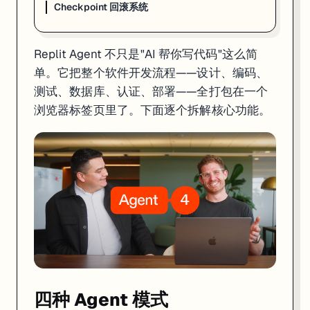
Checkpoint 回滚系统
四种 Agent 模式
Replit Agent 不只是"AI 帮你写代码"这么简
Agent 4 提供四种工作模式，在聊天输入框左下角可以切换：
单。它把整个软件开发流程——设计、编码、
模式
用途
速度
费用
测试、数据库、认证、部署——全打包在一个
Lite
改颜色、修小 bug、调文案
快
最低
浏览器标签页里了。下面逐个拆解核心功能。
Economy
大部分日常开发
标准
Agent 3 的 1/3
Power
复杂功能、大项目
标准
和 Agent 3 持平
Turbo
赶时间的关键任务
Power 的 2 倍
Power 的 6 倍
我的建议：日常用 Economy 就够了，遇到搞不定的复杂逻辑再切 Power
Power 模式底层跑的是 Anthropic 的 Claude Opus 4.7 模型。
Design Canvas：无限画布
Agent 4 用
Design Canvas
取代了之前的 Design Mode。简单说就
Design Canvas 工作流：

四种 Agent 模式
1. 画草图/贴截图 → Agent 理解你的设计意图
