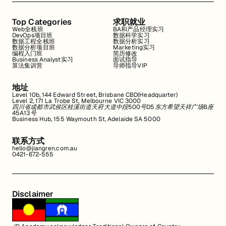
Top Categories
求职就业
Web全栈班
BA和产品经理实习
DevOps项目班
数据科学实习
数据工程全栈班
数据分析实习
数据分析项目班
Marketing实习
编程入门班
简历修改
Business Analyst实习
面试指导
算法集训营
导师指导VIP
地址
Level 10b, 144 Edward Street, Brisbane CBD(Headquarter)
Level 2, 171 La Trobe St, Melbourne VIC 3000
四川省成都市武侯区桂溪街道天府大道中段500号D5东方希望天祥广场B座
45A13号
Business Hub, 155 Waymouth St, Adelaide SA 5000
联系方式
hello@jiangren.com.au
0421-672-555
Disclaimer