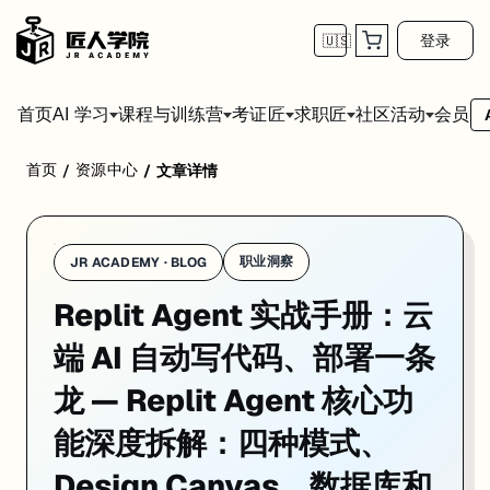
登录
🇺🇸
首页
会员
AI 学习
课程与训练营
考证匠
求职匠
社区活动
首页
资源中心
/
/
文章详情
Replit Agent 不只是"AI 帮你写代码"这么简单。它把整个软
职业洞察
JR ACADEMY · BLOG
Replit Agent 实战手册：云
端 AI 自动写代码、部署一条
龙 — Replit Agent 核心功
能深度拆解：四种模式、
Design Canvas、数据库和