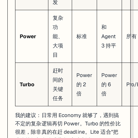
发
写好数据访问代码（通常用 Drizzle ORM）
自动处理 migration
复杂
内置的
Drizzle Studio
可以直接在浏览器里可视化查看和编辑数据库内容，
功
和
-- Agent 自动生成的 schema 示例（Drizzle ORM）

-- 你不需要手写这些，Agent 会根据你的描述自动创建

Power
能、
标准
Agent
所有
大项
3 持平
CREATE TABLE tasks (

  id SERIAL PRIMARY KEY,

目
  title VARCHAR(255) NOT NULL,

  completed BOOLEAN DEFAULT FALSE,

  user_id INTEGER REFERENCES users(id),

赶时
  created_at TIMESTAMP DEFAULT NOW()

Power
Power
间的
Turbo
的 2
的 6
Pro/
2025 年 12 月起，所有新数据库都跑在 Replit 自建的基础设施上（之前
关键
倍
倍
Replit Auth：一句话加登录
任务
跟 Agent 说"加上用户登录功能"，它会自动配好 Replit Auth。用户点"Log
我的建议：日常用 Economy 就够了，遇到搞
底层用的是 Firebase + Google Cloud Identity Platform + reCA
不定的复杂逻辑再切 Power。Turbo 的性价比
很差，除非真的在赶 deadline。Lite 适合"把
限制：目前只能通过 Agent 来配置 Replit Auth，没有手动配置的入口。