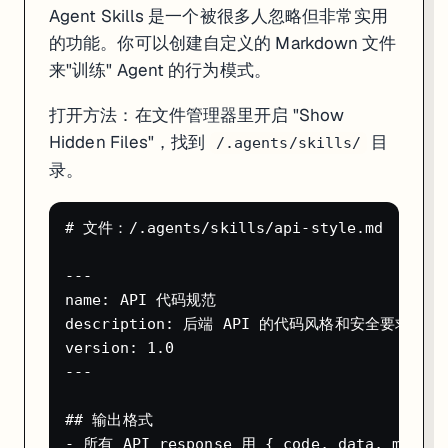
## 技术栈约束

Agent Skills 是一个被很多人忽略但非常实用
- ORM 用 Drizzle，不要用 Prisma

的功能。你可以创建自定义的 Markdown 文件
来"训练" Agent 的行为模式。
创建 Skill 后，Agent 在后续开发中会自动遵循这些规则。
两种 Skill 策略
：
打开方法：在文件管理器里开启 "Show
Hidden Files"，找到
目
/.agents/skills/
提前定义型
：开工前就把代码规范、框架偏好写好，Agent 从一
踩坑修复型
：遇到 bug 后把解决方案写成 Skill，同样的问题不会再浪
录。
Credits 省钱策略
# 文件：/.agents/skills/api-style.md

Replit 的"Effort-Based Pricing"（按工作量计费）意味着你没
---

策略
预期节省
name: API 代码规范

日常用 Economy 模式，别用 Power
省 2/3
description: 后端 API 的代码风格和安全要求

小改动用 Lite 模式
比 Economy 还便宜
version: 1.0

别用 Turbo（除非真的急）
省 6 倍费用
---

年付 Core 计划（$20/月 vs $25/月）
省 $60/年
在 Dashboard 设置消费预警和硬上限
防止意外超支
## 输出格式

把大需求拆成小步骤
每步成本更可控
- 所有 API response 用 { code, data, messag