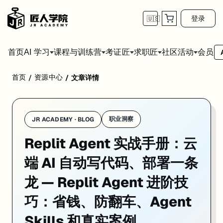
登录
🇺🇸
首页
会员
AI 学习
课程与训练营
考证匠
求职匠
社区活动
首页
资源中心
/
/
文章详情
Replit Agent 用起来很爽，但"爽"的代价可能是账单上多出几百
职业洞察
JR ACADEMY · BLOG
Replit Agent 实战手册：云
端 AI 自动写代码、部署一条
龙 — Replit Agent 进阶技
巧：省钱、防翻车、Agent
Skills 和真实案例