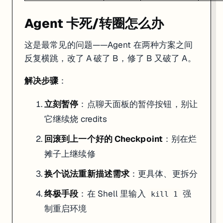
Agent 卡死/转圈怎么办
这是最常见的问题——Agent 在两种方案之间
反复横跳，改了 A 破了 B，修了 B 又破了 A。
解决步骤
：
立刻暂停
：点聊天面板的暂停按钮，别让
它继续烧 credits
回滚到上一个好的 Checkpoint
：别在烂
摊子上继续修
换个说法重新描述需求
：更具体、更拆分
终极手段
：在 Shell 里输入
强
kill 1
制重启环境