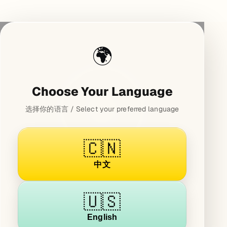
🌍
Choose Your Language
选择你的语言 / Select your preferred language
🇨🇳
中文
🇺🇸
English