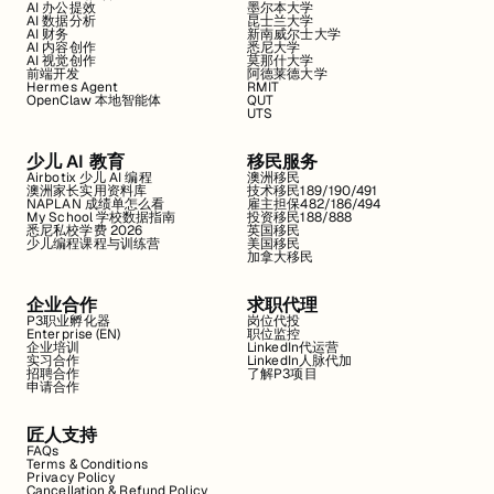
AI 办公提效
墨尔本大学
AI 数据分析
昆士兰大学
AI 财务
新南威尔士大学
AI 内容创作
悉尼大学
AI 视觉创作
莫那什大学
前端开发
阿德莱德大学
Hermes Agent
RMIT
OpenClaw 本地智能体
QUT
UTS
少儿 AI 教育
移民服务
Airbotix 少儿 AI 编程
澳洲移民
澳洲家长实用资料库
技术移民189/190/491
NAPLAN 成绩单怎么看
雇主担保482/186/494
My School 学校数据指南
投资移民188/888
悉尼私校学费 2026
英国移民
少儿编程课程与训练营
美国移民
加拿大移民
企业合作
求职代理
P3职业孵化器
岗位代投
Enterprise (EN)
职位监控
企业培训
LinkedIn代运营
实习合作
LinkedIn人脉代加
招聘合作
了解P3项目
申请合作
匠人支持
FAQs
Terms & Conditions
Privacy Policy
Cancellation & Refund Policy