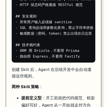
血泪教训
：Agent 3 刚上线时，有用户一周花了 $1,000+，因为 Age
- HTTP 状态码严格遵循 RESTful 规范

"Agent 写代码，Assistant 修 Bug"工作流
## 安全规则

- 所有用户输入必须做 sanitize

这是 Replit 老用户总结的最佳实践：
- SQL 查询必须用参数化查询，禁止字符串拼接

1. 用 Agent 生成初版代码（大方向对就行）

- 敏感数据（密码、token）禁止出现在日志里

2. 发现 bug 后，先暂停 Agent

3. 切到 Assistant 模式问："Agent 卡在 X 问题上了，有什么更好
## 技术栈约束

- ORM 用 Drizzle，不要用 Prisma

Agent 擅长"从零到一"，但容易在修 bug 时陷入死循环。Assistan
真实项目案例
创建 Skill 后，Agent 在后续开发中会自动遵
项目
作者
耗时
成
循这些规则。
SkillShot（SaaS 产品）
设计师（不会写代码）
48 小时
$16
ATS 招聘管理系统
独立开发者
20 分钟
$2.4
两种 Skill 策略
：
问卷系统 + Admin 后台
独立开发者
数小时
$3.0
库存管理 + 销售预测
Purifit 公司
—
—
提前定义型
：开工前就把代码规范、框架
新闻快读 App（移动端）
非技术用户
Buildathon 期间
—
偏好写好，Agent 从一开始就走对方向