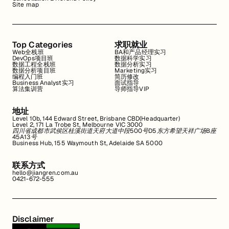
Site map
Top Categories
求职就业
Web全栈班
BA和产品经理实习
DevOps项目班
数据科学实习
数据工程全栈班
数据分析实习
数据分析项目班
Marketing实习
编程入门班
简历修改
Business Analyst实习
面试指导
算法集训营
导师指导VIP
地址
Level 10b, 144 Edward Street, Brisbane CBD(Headquarter)
Level 2, 171 La Trobe St, Melbourne VIC 3000
四川省成都市武侯区桂溪街道天府大道中段500号D5东方希望天祥广场B座
45A13号
Business Hub, 155 Waymouth St, Adelaide SA 5000
联系方式
hello@jiangren.com.au
0421-672-555
Disclaimer