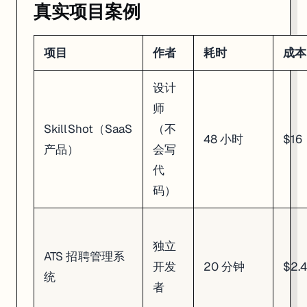
真实项目案例
项目
作者
耗时
成本
设计
师
SkillShot（SaaS
（不
48 小时
$16
产品）
会写
代
码）
独立
ATS 招聘管理系
开发
20 分钟
$2.
统
者