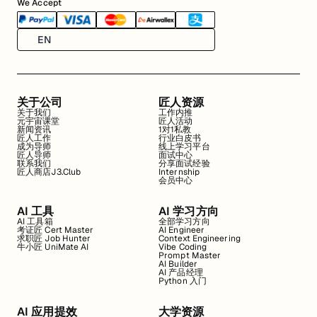
We Accept
EN
关于公司
匠人资源
关于我们
工作内推
元宇宙课堂
匠人活动
新闻资讯
1对1私教
匠人工作
行业白皮书
成为导师
线上学习平台
匠人导师
面试中心
联系我们
分享面试经验
匠人商店J3.Club
Internship
会员中心
AI 工具
AI 学习方向
AI 工具箱
全部学习方向
考证匠 Cert Master
AI Engineer
求职匠 Job Hunter
Context Engineering
牛小匠 UniMate AI
Vibe Coding
Prompt Master
AI Builder
AI 产品经理
Python 入门
AI 应用提效
大学资源