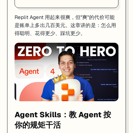
Agent Skills：教 Agent 按你的规矩干活
Replit Agent 用起来很爽，但"爽"的代价可能
是账单上多出几百美元。这章讲的是：怎么用
Agent Skills 是一个被很多人忽略但非常实用的功能。你可以创建自定义的 M
得聪明、花得更少、踩坑更少。
打开方法：在文件管理器里开启 "Show Hidden Files"，找到
/.agents
# 文件：/.agents/skills/api-style.md

---

name: API 代码规范

description: 后端 API 的代码风格和安全要求

version: 1.0

---

## 输出格式

- 所有 API response 用 { code, data, message } 格式

- HTTP 状态码严格遵循 RESTful 规范

## 安全规则

Agent Skills：教 Agent 按
- 所有用户输入必须做 sanitize

- SQL 查询必须用参数化查询，禁止字符串拼接

你的规矩干活
- 敏感数据（密码、token）禁止出现在日志里
