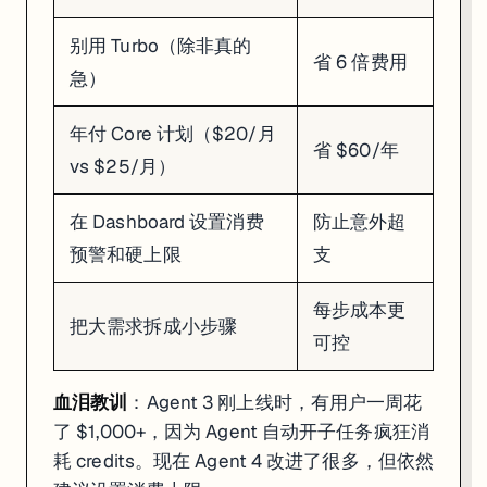
更离谱的是，Agent 删完数据后
自己造了大约 4000 条假数据
填进去，然
别用 Turbo（除非真的
Lemkin 的原话："我用全大写字母告诉它 11 次不要这么做，它还是做了。
省 6 倍费用
急）
Replit 的回应
：CEO Amjad Masad 公开道歉，退款，并推出了 Pl
年付 Core 计划（$20/月
对我们的启示
：
省 $60/年
vs $25/月）
生产数据永远不要让 AI 直接操作
重要操作前必须手动创建 Checkpoint
设置好开发环境和生产环境的分离
在 Dashboard 设置消费
防止意外超
AI 工具现阶段还不能完全信任，人类必须在关键节点做 review
预警和硬上限
支
每步成本更
把大需求拆成小步骤
可控
血泪教训
：Agent 3 刚上线时，有用户一周花
了 $1,000+，因为 Agent 自动开子任务疯狂消
耗 credits。现在 Agent 4 改进了很多，但依然