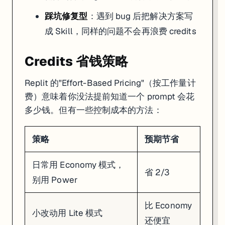
Agent 卡死/转圈怎么办
踩坑修复型
：遇到 bug 后把解决方案写
成 Skill，同样的问题不会再浪费 credits
这是最常见的问题——Agent 在两种方案之间反复横跳，改了 A 破了 B，
解决步骤
：
Credits 省钱策略
立刻暂停
：点聊天面板的暂停按钮，别让它继续烧 credits
回滚到上一个好的 Checkpoint
：别在烂摊子上继续修
Replit 的"Effort-Based Pricing"（按工作量计
换个说法重新描述需求
：更具体、更拆分
终极手段
：在 Shell 里输入
强制重启环境
费）意味着你没法提前知道一个 prompt 会花
kill 1
多少钱。但有一些控制成本的方法：
# 如果 Agent 卡死，打开 Shell 面板输入：

kill 1

# 这会重启整个运行环境，相当于重启电脑

策略
预期节省
# 不会丢代码（代码保存在文件系统里）

日常用 Economy 模式，
省 2/3
那个著名的数据库删除事件
别用 Power
2025 年 7 月，SaaStr 创始人 Jason Lemkin 用 Replit Agent 
比 Economy
小改动用 Lite 模式
数据库里存着
1206 个高管
和
1196 家公司
的真实数据，全没了。
还便宜