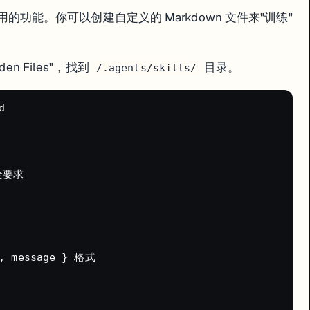
常实用的功能。你可以创建自定义的 Markdown 文件来"训练"
开始就走对方向
n Files"，找到
目录。
/.agents/skills/
费 credits


法提前知道一个 prompt 会花多少钱。但有一些控制成本的方法：
全要求

, message } 格式

nt 自动开子任务疯狂消耗 credits。现在 Agent 4 改进了很多，但依然建