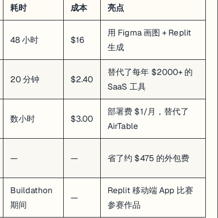
耗时
成本
亮点
用 Figma 画图 + Replit
48 小时
$16
生成
替代了每年 $2000+ 的
20 分钟
$2.40
SaaS 工具
部署费 $1/月，替代了
数小时
$3.00
AirTable
—
—
省了约 $475 的外包费
Buildathon
Replit 移动端 App 比赛
—
期间
参赛作品