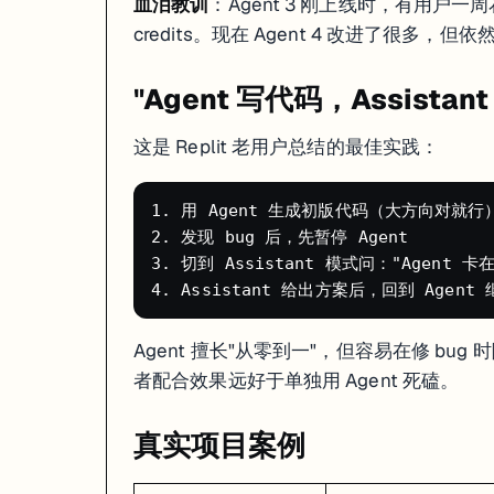
血泪教训
：Agent 3 刚上线时，有用户一周
Replit 的回应
：CEO Amjad Masad 公开道歉，退款，并推出了 Pl
credits。现在 Agent 4 改进了很多，
对我们的启示
：
"Agent 写代码，Assistan
生产数据永远不要让 AI 直接操作
重要操作前必须手动创建 Checkpoint
这是 Replit 老用户总结的最佳实践：
设置好开发环境和生产环境的分离
AI 工具现阶段还不能完全信任，人类必须在关键节点做 review
1. 用 Agent 生成初版代码（大方向对就行）
2. 发现 bug 后，先暂停 Agent

3. 切到 Assistant 模式问："Agent
Agent 擅长"从零到一"，但容易在修 bug
者配合效果远好于单独用 Agent 死磕。
真实项目案例