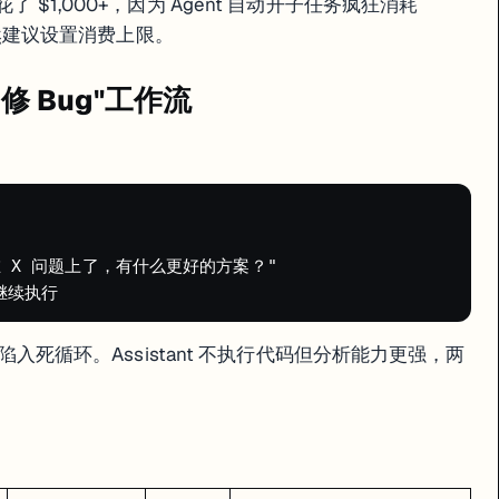
花了 $1,000+，因为 Agent 自动开子任务疯狂消耗
an Mode（只讨论不执行）和数据库快照回滚功能。
但依然建议设置消费上限。
t 修 Bug"工作流


 卡在 X 问题上了，有什么更好的方案？"

 时陷入死循环。Assistant 不执行代码但分析能力更强，两