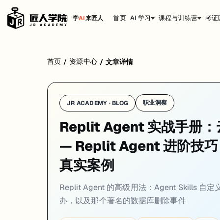
首页
AI 学习
课程与训练营
考证
学
AI
来匠人
Replit Agent 用起来很爽，但"爽"的代价可能是账单上多出几百
首页
资源中心
/
/
文章详情
职业洞察
JR ACADEMY · BLOG
Replit Agent 实战
— Replit Agent 进阶
真实案例
Replit Agent 的高级用法：Agent Skil
办，以及那个著名的数据库删除事件