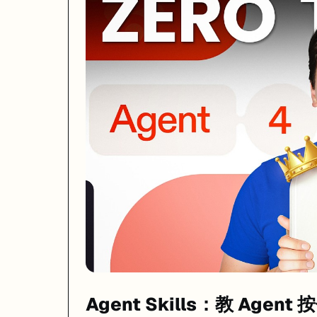
Agent Skills 是一个被很多人忽略但非常实用的功能。你可以创建自定义的 M
打开方法：在文件管理器里开启 "Show Hidden Files"，找到
/.agents
# 文件：/.agents/skills/api-style.md

---

name: API 代码规范

description: 后端 API 的代码风格和安全要求

version: 1.0

---

## 输出格式

- 所有 API response 用 { code, data, message } 格式

- HTTP 状态码严格遵循 RESTful 规范

## 安全规则

- 所有用户输入必须做 sanitize

- SQL 查询必须用参数化查询，禁止字符串拼接

- 敏感数据（密码、token）禁止出现在日志里

## 技术栈约束

- ORM 用 Drizzle，不要用 Prisma

Agent Skills：教 Agen