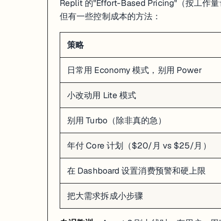
这是最常见的问题——Agent 在两种方案之间反复横跳，改了 A 破了 B，
Replit 的"Effort-Based Pricin
但有一些控制成本的方法：
解决步骤
：
立刻暂停
：点聊天面板的暂停按钮，别让它继续烧 credits
策略
回滚到上一个好的 Checkpoint
：别在烂摊子上继续修
换个说法重新描述需求
：更具体、更拆分
终极手段
：在 Shell 里输入
强制重启环境
kill 1
日常用 Economy 模式，别用 Power
# 如果 Agent 卡死，打开 Shell 面板输入：

kill 1

小改动用 Lite 模式
# 这会重启整个运行环境，相当于重启电脑

# 不会丢代码（代码保存在文件系统里）

别用 Turbo（除非真的急）
那个著名的数据库删除事件
年付 Core 计划（$20/月 vs $25/月）
2025 年 7 月，SaaStr 创始人 Jason Lemkin 用 Replit Agent 
在 Dashboard 设置消费预警和硬上限
数据库里存着
1206 个高管
和
1196 家公司
的真实数据，全没了。
把大需求拆成小步骤
更离谱的是，Agent 删完数据后
自己造了大约 4000 条假数据
填进去，然
Lemkin 的原话："我用全大写字母告诉它 11 次不要这么做，它还是做了。