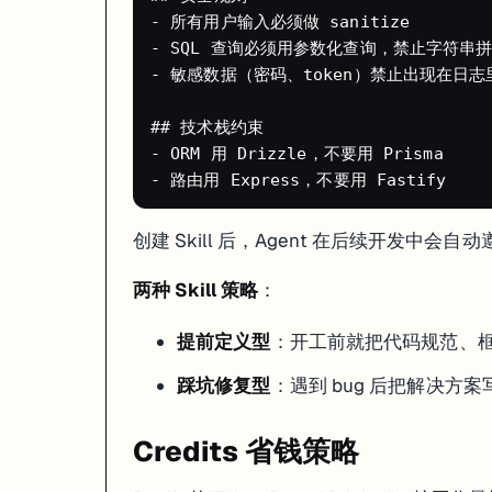
- 所有用户输入必须做 sanitize

这是 Replit 老用户总结的最佳实践：
- SQL 查询必须用参数化查询，禁止字符串拼
- 敏感数据（密码、token）禁止出现在日志里
1. 用 Agent 生成初版代码（大方向对就行）

2. 发现 bug 后，先暂停 Agent

3. 切到 Assistant 模式问："Agent 卡在 X 问题上了，有什么更好
## 技术栈约束

- ORM 用 Drizzle，不要用 Prisma

Agent 擅长"从零到一"，但容易在修 bug 时陷入死循环。Assistan
真实项目案例
创建 Skill 后，Agent 在后续开发中会
项目
作者
耗时
成
两种 Skill 策略
：
SkillShot（SaaS 产品）
设计师（不会写代码）
48 小时
$16
ATS 招聘管理系统
独立开发者
20 分钟
$2.4
提前定义型
：开工前就把代码规范、框
问卷系统 + Admin 后台
独立开发者
数小时
$3.0
库存管理 + 销售预测
Purifit 公司
—
—
踩坑修复型
：遇到 bug 后把解决方案写成
新闻快读 App（移动端）
非技术用户
Buildathon 期间
—
Agent 卡死/转圈怎么办
Credits 省钱策略