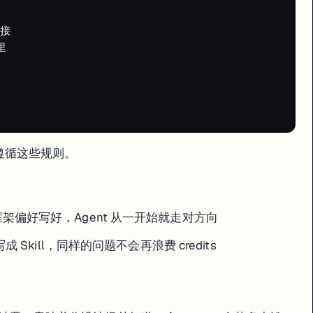
接



的方案？"

t 不执行代码但分析能力更强，两者配合效果远好于单独用 Agent 死磕。
自动遵循这些规则。
本
亮点
用 Figma 画图 + Replit 生成
0
替代了每年 $2000+ 的 SaaS 工具
架偏好写好，Agent 从一开始就走对方向
0
部署费 $1/月，替代了 AirTable
省了约 $475 的外包费
 Skill，同样的问题不会再浪费 credits
Replit 移动端 App 比赛参赛作品