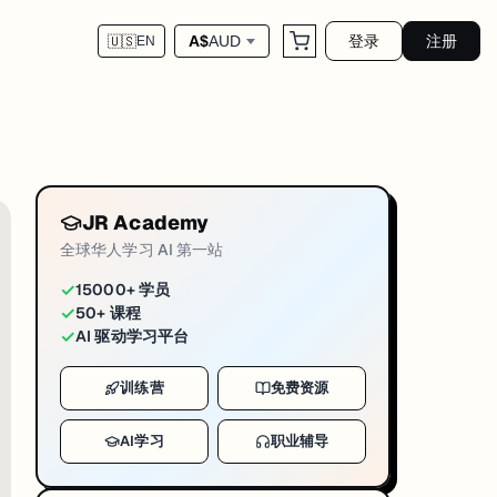
登录
注册
A$
AUD
🇺🇸
EN
JR Academy
全球华人学习 AI 第一站
✓
15000+ 学员
✓
50+ 课程
✓
AI 驱动学习平台
训练营
免费资源
AI学习
职业辅导