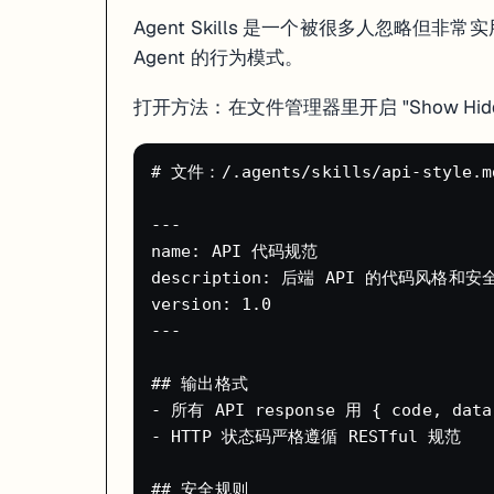
创建 Skill 后，Agent 在后续开发中会自动遵循这些规则。
Agent Skills 是一个被很多人忽略但非
两种 Skill 策略
：
Agent 的行为模式。
提前定义型
：开工前就把代码规范、框架偏好写好，Agent 从一
打开方法：在文件管理器里开启 "Show Hidde
踩坑修复型
：遇到 bug 后把解决方案写成 Skill，同样的问题不会再浪
Credits 省钱策略
# 文件：/.agents/skills/api-style.md
Replit 的"Effort-Based Pricing"（按工作量计费）意味着你没
---

策略
预期节省
name: API 代码规范

日常用 Economy 模式，别用 Power
省 2/3
description: 后端 API 的代码风格和安
小改动用 Lite 模式
比 Economy 还便宜
version: 1.0

别用 Turbo（除非真的急）
省 6 倍费用
---

年付 Core 计划（$20/月 vs $25/月）
省 $60/年
在 Dashboard 设置消费预警和硬上限
防止意外超支
## 输出格式

把大需求拆成小步骤
每步成本更可控
- 所有 API response 用 { code, data
- HTTP 状态码严格遵循 RESTful 规范

血泪教训
：Agent 3 刚上线时，有用户一周花了 $1,000+，因为 Age
"Agent 写代码，Assistant 修 Bug"工作流
## 安全规则
