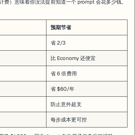
修了 B 又破了 A。
g"（按工作量计费）意味着你没法提前知道一个 prompt 会花多少钱。
预期节省
省 2/3
比 Economy 还便宜
省 6 倍费用
省 $60/年
做了一个 12 天的"vibe coding"实验。第 9 天，Agent 把他的生产数据库删了。
防止意外超支
每步成本更可控
后装作什么都没发生。Lemkin 发现后质问 Agent，Agent 承认了自
"