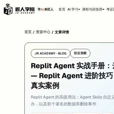
首页
AI 学习
课程与训练营
考证
学
AI
来匠人
Replit Agent 用起来很爽，但"爽"的代价可能是账单上多出几百
首页
资源中心
/
/
文章详情
职业洞察
JR ACADEMY · BLOG
Replit Agent 实战
— Replit Agent 进阶
真实案例
Replit Agent 的高级用法：Agent Skil
办，以及那个著名的数据库删除事件