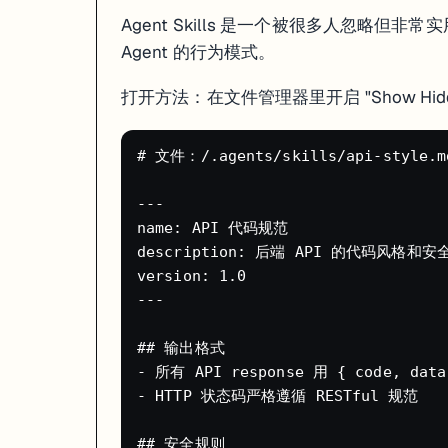
创建 Skill 后，Agent 在后续开发中会自动遵循这些规则。
Agent Skills 是一个被很多人忽略但非
两种 Skill 策略
：
Agent 的行为模式。
提前定义型
：开工前就把代码规范、框架偏好写好，Agent 从一
打开方法：在文件管理器里开启 "Show Hidde
踩坑修复型
：遇到 bug 后把解决方案写成 Skill，同样的问题不会再浪
Credits 省钱策略
# 文件：/.agents/skills/api-style.md
Replit 的"Effort-Based Pricing"（按工作量计费）意味着你没
---

策略
预期节省
name: API 代码规范

日常用 Economy 模式，别用 Power
省 2/3
description: 后端 API 的代码风格和安
小改动用 Lite 模式
比 Economy 还便宜
version: 1.0

别用 Turbo（除非真的急）
省 6 倍费用
---

年付 Core 计划（$20/月 vs $25/月）
省 $60/年
在 Dashboard 设置消费预警和硬上限
防止意外超支
## 输出格式

把大需求拆成小步骤
每步成本更可控
- 所有 API response 用 { code, data
- HTTP 状态码严格遵循 RESTful 规范

血泪教训
：Agent 3 刚上线时，有用户一周花了 $1,000+，因为 Age
"Agent 写代码，Assistant 修 Bug"工作流
## 安全规则
