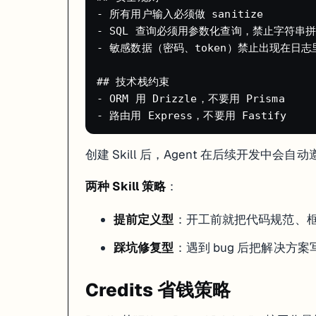
- 所有用户输入必须做 sanitize

这是 Replit 老用户总结的最佳实践：
- SQL 查询必须用参数化查询，禁止字符串拼
- 敏感数据（密码、token）禁止出现在日志里
1. 用 Agent 生成初版代码（大方向对就行）

2. 发现 bug 后，先暂停 Agent

3. 切到 Assistant 模式问："Agent 卡在 X 问题上了，有什么更好
## 技术栈约束

- ORM 用 Drizzle，不要用 Prisma

Agent 擅长"从零到一"，但容易在修 bug 时陷入死循环。Assistan
真实项目案例
创建 Skill 后，Agent 在后续开发中会
项目
作者
耗时
成
两种 Skill 策略
：
SkillShot（SaaS 产品）
设计师（不会写代码）
48 小时
$16
ATS 招聘管理系统
独立开发者
20 分钟
$2.4
提前定义型
：开工前就把代码规范、框
问卷系统 + Admin 后台
独立开发者
数小时
$3.0
库存管理 + 销售预测
Purifit 公司
—
—
踩坑修复型
：遇到 bug 后把解决方案写成
新闻快读 App（移动端）
非技术用户
Buildathon 期间
—
Agent 卡死/转圈怎么办
Credits 省钱策略