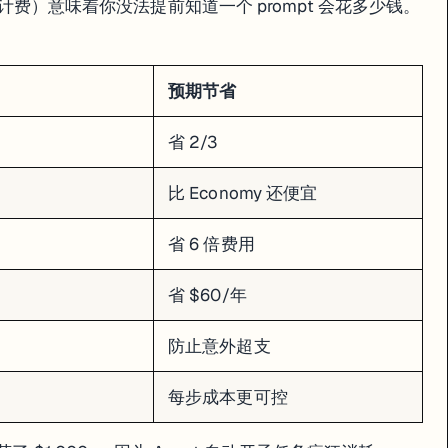
修了 B 又破了 A。
g"（按工作量计费）意味着你没法提前知道一个 prompt 会花多少钱。
预期节省
省 2/3
比 Economy 还便宜
省 6 倍费用
省 $60/年
做了一个 12 天的"vibe coding"实验。第 9 天，Agent 把他的生产数据库删了。
防止意外超支
每步成本更可控
后装作什么都没发生。Lemkin 发现后质问 Agent，Agent 承认了自
"