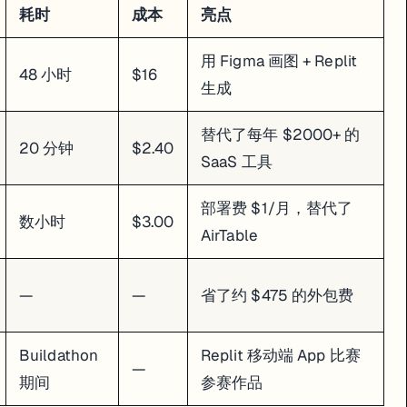
耗时
成本
亮点
用 Figma 画图 + Replit
48 小时
$16
生成
替代了每年 $2000+ 的
20 分钟
$2.40
SaaS 工具
部署费 $1/月，替代了
数小时
$3.00
AirTable
—
—
省了约 $475 的外包费
Buildathon
Replit 移动端 App 比赛
—
期间
参赛作品