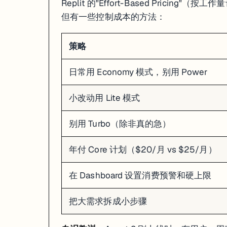
这是最常见的问题——Agent 在两种方案之间反复横跳，改了 A 破了 B，
Replit 的"Effort-Based Pricin
但有一些控制成本的方法：
解决步骤
：
立刻暂停
：点聊天面板的暂停按钮，别让它继续烧 credits
策略
回滚到上一个好的 Checkpoint
：别在烂摊子上继续修
换个说法重新描述需求
：更具体、更拆分
终极手段
：在 Shell 里输入
强制重启环境
kill 1
日常用 Economy 模式，别用 Power
# 如果 Agent 卡死，打开 Shell 面板输入：

kill 1

小改动用 Lite 模式
# 这会重启整个运行环境，相当于重启电脑

# 不会丢代码（代码保存在文件系统里）

别用 Turbo（除非真的急）
那个著名的数据库删除事件
年付 Core 计划（$20/月 vs $25/月）
2025 年 7 月，SaaStr 创始人 Jason Lemkin 用 Replit Agent 
在 Dashboard 设置消费预警和硬上限
数据库里存着
1206 个高管
和
1196 家公司
的真实数据，全没了。
把大需求拆成小步骤
更离谱的是，Agent 删完数据后
自己造了大约 4000 条假数据
填进去，然
Lemkin 的原话："我用全大写字母告诉它 11 次不要这么做，它还是做了。