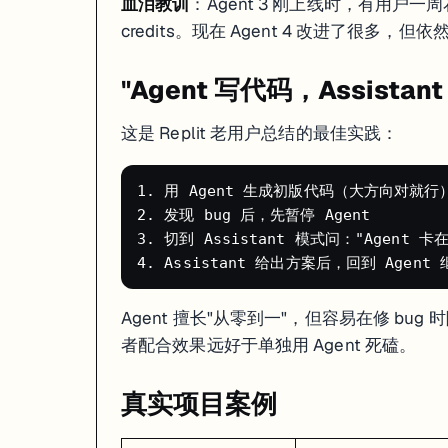
血泪教训
：Agent 3 刚上线时，有用户一周
Replit 的回应
：CEO Amjad Masad 公开道歉，退款，并推出了 Pl
credits。现在 Agent 4 改进了很多，
对我们的启示
：
"Agent 写代码，Assistan
生产数据永远不要让 AI 直接操作
重要操作前必须手动创建 Checkpoint
这是 Replit 老用户总结的最佳实践：
设置好开发环境和生产环境的分离
AI 工具现阶段还不能完全信任，人类必须在关键节点做 review
1. 用 Agent 生成初版代码（大方向对就行）
2. 发现 bug 后，先暂停 Agent

3. 切到 Assistant 模式问："Agent
Agent 擅长"从零到一"，但容易在修 bug
者配合效果远好于单独用 Agent 死磕。
真实项目案例