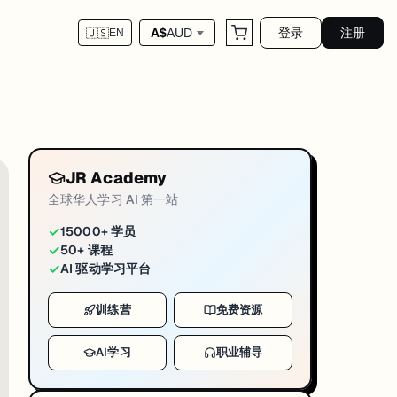
登录
注册
A$
AUD
🇺🇸
EN
JR Academy
全球华人学习 AI 第一站
✓
15000+ 学员
✓
50+ 课程
✓
AI 驱动学习平台
训练营
免费资源
AI学习
职业辅导