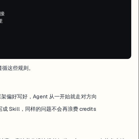
接



的方案？"

t 不执行代码但分析能力更强，两者配合效果远好于单独用 Agent 死磕。
自动遵循这些规则。
本
亮点
用 Figma 画图 + Replit 生成
0
替代了每年 $2000+ 的 SaaS 工具
架偏好写好，Agent 从一开始就走对方向
0
部署费 $1/月，替代了 AirTable
省了约 $475 的外包费
 Skill，同样的问题不会再浪费 credits
Replit 移动端 App 比赛参赛作品