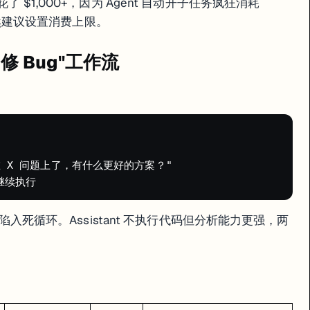
花了 $1,000+，因为 Agent 自动开子任务疯狂消耗
an Mode（只讨论不执行）和数据库快照回滚功能。
但依然建议设置消费上限。
t 修 Bug"工作流


 卡在 X 问题上了，有什么更好的方案？"

 时陷入死循环。Assistant 不执行代码但分析能力更强，两