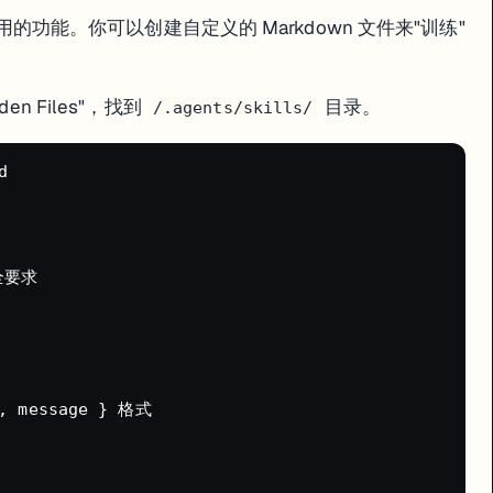
常实用的功能。你可以创建自定义的 Markdown 文件来"训练"
开始就走对方向
n Files"，找到
目录。
/.agents/skills/
费 credits


法提前知道一个 prompt 会花多少钱。但有一些控制成本的方法：
全要求

, message } 格式

nt 自动开子任务疯狂消耗 credits。现在 Agent 4 改进了很多，但依然建