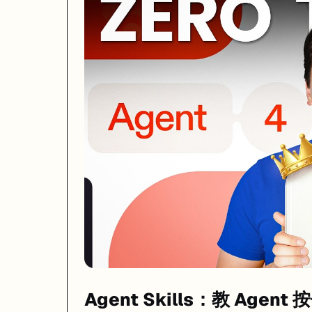
Agent Skills 是一个被很多人忽略但非常实用的功能。你可以创建自定义的 M
打开方法：在文件管理器里开启 "Show Hidden Files"，找到
/.agents
# 文件：/.agents/skills/api-style.md

---

name: API 代码规范

description: 后端 API 的代码风格和安全要求

version: 1.0

---

## 输出格式

- 所有 API response 用 { code, data, message } 格式

- HTTP 状态码严格遵循 RESTful 规范

## 安全规则

- 所有用户输入必须做 sanitize

- SQL 查询必须用参数化查询，禁止字符串拼接

- 敏感数据（密码、token）禁止出现在日志里

## 技术栈约束

- ORM 用 Drizzle，不要用 Prisma

Agent Skills：教 Agen