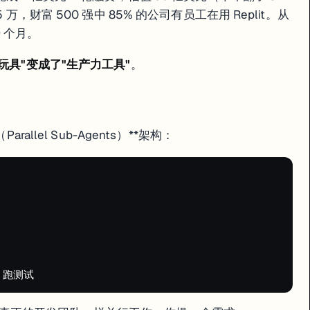
万，财富 500 强中 85% 的公司有员工在用 Replit。从
器
浏览器全栈构建器
AI 应用构建器
魔改版）
不需要
不需要
 9 个月。
）
中等
中等
Web 框架为主
React 为主
"玩具"变成了"生产力工具"
。
Supabase 集成
Supabase 集成
Netlify 一键
有
$25/月
$39/月
allel Sub-Agents）**架构：
高）
/Astro）
成）