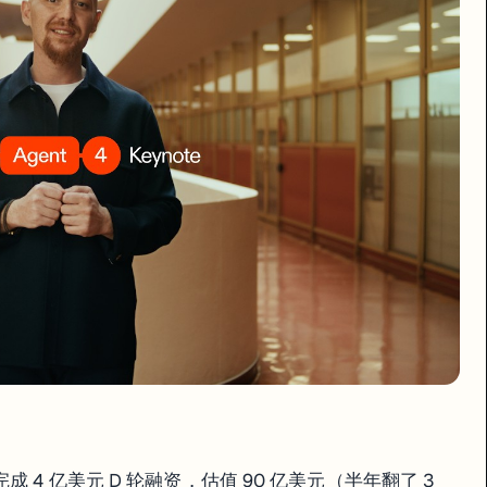
，估值 90 亿美元（半年翻了 3 倍）。平台用户突破 5000 万，付费客户 15 万，
架构：
Manager Agent 会拆成子任务分给不同的 Editor Agent 同时
生成多个设计方案、实时预览，然后直接让 Agent 把设计变成代码。
4，同时完成 4 亿美元 D 轮融资，估值 90 亿美元（半年翻了 3
Bolt.new
Lovable