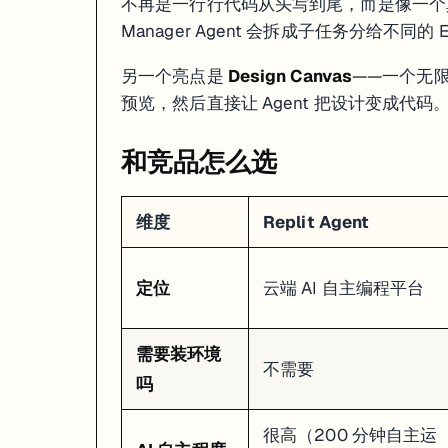
不再是一行行代码从头写到尾，而是像一个
想同时搞前端+后端+数据库但不想配环境的人
Manager Agent 会拆成子任务分给不同的 Edi
不太适合
：
另一个亮点是
Design Canvas
——一个无
维护大型生产系统的专业团队（代码质量和可控性不够）
预览，然后直接让 Agent 把设计变成代码
对隐私要求极高的项目（代码跑在 Replit 的云端）
需要复杂原生移动端开发的场景
和竞品怎么选
维度
Replit Agent
定位
云端 AI 自主编程平台
需要装环境
不需要
吗
很高（200 分钟自主运