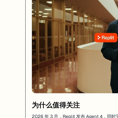
2026 年 3 月，Replit 发布 Agent 4，同时完成 4 亿美元 D 轮融资
这些数字说明一件事：
用 AI 写代码已经从"玩具"变成了"生产力工具"
。
Agent 4 的核心卖点
Agent 4 最大的变化是引入了**并行子代理（Parallel Sub-Agents）**
你的 Prompt

    ↓

Manager Agent（总调度）

    ├── Editor Agent 1 → 写前端代码

    ├── Editor Agent 2 → 写后端 API

    ├── Editor Agent 3 → 配数据库

不再是一行行代码从头写到尾，而是像一个真正的开发团队一样并行工作。你提一个需求，
另一个亮点是
Design Canvas
——一个无限画布，你可以在上面画草图、
为什么值得关注
和竞品怎么选
2026 年 3 月，Replit 发布 Agent 
维度
Replit Agent
Cursor