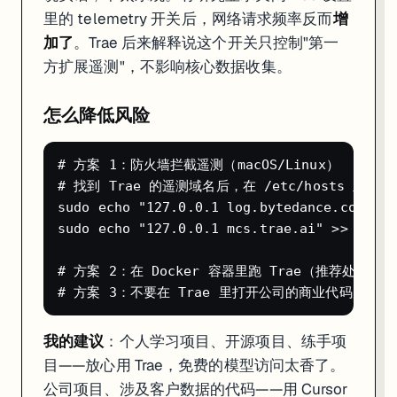
里的 telemetry 开关后，网络请求频率反而
增
Builder Mode 生成的项目跑不起来
加了
。Trae 后来解释说这个开关只控制"第一
# 大概率是依赖没装全

方扩展遥测"，不影响核心数据收集。
cd your-project

rm -rf node_modules package-lock.json

npm install

怎么降低风险
SOLO Mode 改了不该改的文件
# 方案 1：防火墙拦截遥测（macOS/Linux）

用版本回滚功能（History > 选择之前的版本 > Restore）。以后在 SOLO
# 找到 Trae 的遥测域名后，在 /etc/hosts 里屏蔽：
sudo echo "127.0.0.1 log.bytedance.com" >>
自动补全不触发
sudo echo "127.0.0.1 mcs.trae.ai" >> /etc/
检查两件事：1）右下角状态栏确认 AI 功能已开启；2）当月 5000 次补全额度是
# 方案 2：在 Docker 容器里跑 Trae（推荐处理敏
我的建议
：个人学习项目、开源项目、练手项
目——放心用 Trae，免费的模型访问太香了。
公司项目、涉及客户数据的代码——用 Cursor