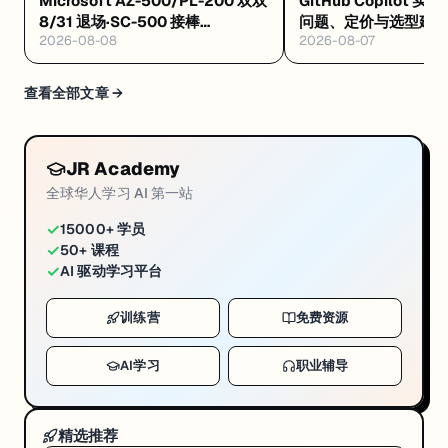
Microsoft AZ-500/PL-200 双双
GitHub Copilot 实
8/31 退场·SC-500 接棒
问题、定价与选型建
2026-08-08
2026-08-07
·Databricks GenAI 工程认证解析
·Google GEAR 免费 AI 课
查看全部文章 →
JR Academy
全球华人学习 AI 第一站
✓
15000+ 学员
✓
50+ 课程
✓
AI 驱动学习平台
训练营
免费资源
AI学习
职业辅导
精选推荐