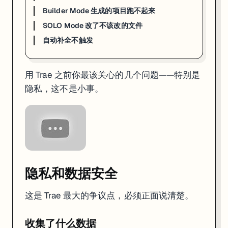
Builder Mode 生成的项目跑不起来
计划
月费
说明
SOLO Mode 改了不该改的文件
Free
$0
5000 次自动补全/月 + 有限高级模型请求
自动补全不触发
Lite
$3/月
入门 Token 额度，适合轻度使用
Pro
$10/月
更大 Token 池，日常开发够用
Ultra
$100/月
最大额度 + 新模型优先体验
用 Trae 之前你最该关心的几个问题——特别是
Token 超额后可以开启按量计费（On-Demand Usage），不会突然断
隐私，这不是小事。
字节跳动的策略还是烧钱获客，和当年抖音一样。我的判断：
免费版会
支持的平台
平台
状态
macOS
✅ 已支持
隐私和数据安全
Windows
✅ 已支持
Linux
🔜 计划中
这是 Trae 最大的争议点，必须正面说清楚。
Linux 用户目前可以关注 Trae GitHub 仓库的更新，或者用 Cursor 作
收集了什么数据
已知限制