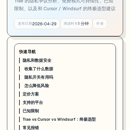
Trae 的隐私争议分析、免费模式可持续性、已知
活跃使用 7 分钟内，Trae 发起约
500 次 API 请求
，传输高达
26
限制、以及和 Cursor / Windsurf 的终极选型建议
收集内容包括：文件系统路径（暴露用户名）、鼠标/键盘活动、
会生成多个持久化 ID：
、
、
、
user_id
device_id
machine_id
b
数据保留期限：
账号关闭后仍保留 5 年
1
分钟
2026-04-29
发布日期
阅读时长
作者
隐私开关有用吗
说实话，不太乐观。有研究显示关闭 Trae 设置里的 telemetry 开关
快速导航
怎么降低风险
隐私和数据安全
# 方案 1：防火墙拦截遥测（macOS/Linux）

收集了什么数据
# 找到 Trae 的遥测域名后，在 /etc/hosts 里屏蔽：

sudo echo "127.0.0.1 log.bytedance.com" >> /etc/hosts

隐私开关有用吗
sudo echo "127.0.0.1 mcs.trae.ai" >> /etc/hosts

怎么降低风险
# 方案 2：在 Docker 容器里跑 Trae（推荐处理敏感项目时使用）

定价方案
支持的平台
我的建议
：个人学习项目、开源项目、练手项目——放心用 Trae，免费的模
已知限制
定价方案
Trae vs Cursor vs Windsurf：终极选型
常见报错
2026 年 2 月起 Trae 转为 Token 计费制，但免费版依然能用：