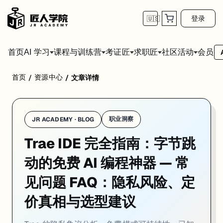
登录
🇺🇸
首页
会员
AI 学习
课程与训练营
考证匠
求职匠
社区活动
首页
资源中心
/
/
文章详情
用 Trae 之前你最该关心的几个问题——特别是隐私，这不是小事。
职业洞察
JR ACADEMY · BLOG
Trae IDE 完全指南：字节跳
隐私和数据安全
动的免费 AI 编程神器 — 常
这是 Trae 最大的争议点，必须正面说清楚。
见问题 FAQ：隐私风险、定
收集了什么数据
价真相与选型建议
安全研究人员的实测结果：