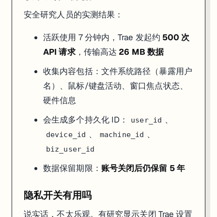
安全研究人员的实测结果：
Trae 目前还有几个比较明显的短板：
大型项目上下文丢失
：5 万行以上的项目，AI 容易忘记项目结
活跃使用 7 分钟内，Trae 发起约
500 次
稳定性不如 Cursor
：比较下来，Trae 的代码崩溃和错误率更高。C
API 请求
，传输高达
26 MB 数据
文件处理粗糙
：多文件批量操作时偶尔会出问题
离线不可用
：100% 依赖云端，断网就废了
收集内容包括：文件系统路径（暴露用户
Trae vs Cursor vs Windsurf：终极选型
名）、鼠标/键盘活动、窗口焦点状态、
硬件信息
你的情况
推荐
学生，预算为零
Trae
——免费就是最大的优势
会生成多个持久化 ID：
、
user_id
全职开发，追求效率
Cursor
——$20/月买稳定性和代码质量
、
、
device_id
machine_id
喜欢流畅的 Agent 体验
Windsurf
——Cascade 的自动化流程更丝滑
只想在终端里搞定一切
Claude Code
——不需要 IDE
biz_user_id
做 MVP 快速原型
Trae Builder Mode
——几分钟出项目
数据保留期限：
账号关闭后仍保留 5 年
企业团队，重视数据安全
Cursor
或
Copilot
——更透明的数据政策
组合使用方案
：很多人的实际做法是 Trae 做原型和学习（免费），确定项
隐私开关有用吗
常见报错
说实话，不太乐观。有研究显示关闭 Trae 设置