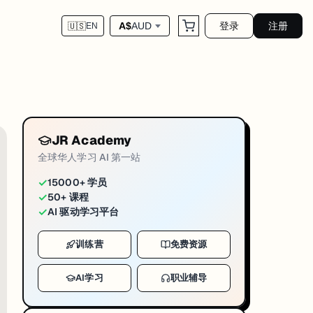
登录
注册
A$
AUD
🇺🇸
EN
的关键配置。
JR Academy
全球华人学习 AI 第一站
✓
15000+ 学员
✓
50+ 课程
✓
AI 驱动学习平台
训练营
免费资源
AI学习
职业辅导