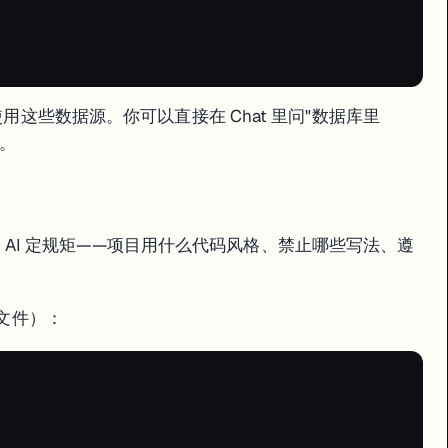
使用这些数据源。你可以直接在 Chat 里问"数据库里
查。
话框。AI 会分析布局、配色、组件结构，然后生成类似的代码。比你用文字
你给 AI 定规矩——项目用什么代码风格、禁止哪些写法、遵
文件）：