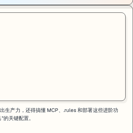
b"],

here"

res"],

t:5432/mydb"

出生产力，还得搞懂 MCP、.rules 和部署这些进阶功
at 里问"数据库里 users 表有哪些字段"，AI 会通过 MCP 去查。
工具"的关键配置。