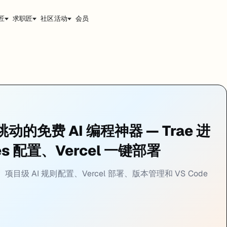
匠
求职匠
社区活动
会员
ules 和部署这些进阶功能。这一章讲的是让 Trae 从"玩具"变成"工具"
跳动的免费 AI 编程神器 — Trae 进
s 配置、Vercel 一键部署
单说：
MCP 让 AI 能访问 IDE 之外的数据源和工具
。
P，它可以：
目级 AI 规则配置、Vercel 部署、版本管理和 VS Code