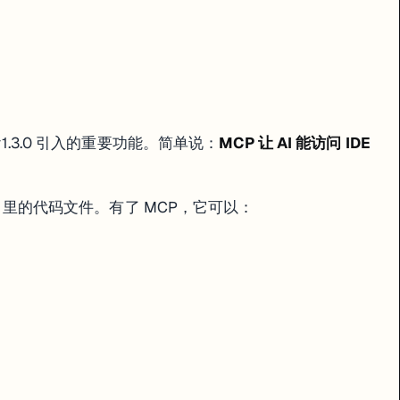
什么代码风格、禁止哪些写法、遵循什么架构约定。
rae v1.3.0 引入的重要功能。简单说：
MCP 让 AI 能访问 IDE
你项目里的代码文件。有了 MCP，它可以：
"记得用 TypeScript"。