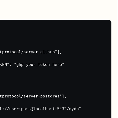
tprotocol/server-github"],

的标准结构，Vercel 能直接识别。
KEN": "ghp_your_token_here"

一轮大改动，先去 History 里确认一下
。觉得没问题再继续。别等改了
tprotocol/server-postgres"],

l://user:pass@localhost:5432/mydb"
