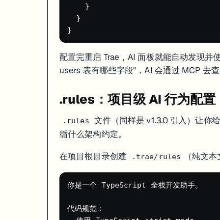
    }

阶段 1：先搭项目骨架和路由

  }

阶段 2：做核心功能页面

阶段 3：加样式和交互动画

阶段 4：接 API 和数据库

配置完重启 Trae，AI 面板就能自动发现并
每个阶段用 Builder Mode 单独处理，出了问题好定位。
users 表有哪些字段"，AI 会通过 MCP 去
3. 多模态输入省时间
.rules：项目级 AI 行为配置
看到一个好看的网站想复刻？截图直接拖进 Builder Mode 的对
4. 导入 VS Code 工作流
文件（同样是 v1.3.0 引入）让
.rules
循什么架构约定。
Trae 支持 VS Code 的大部分插件生态。这些插件建议立刻装上：
GitLens
：Git 历史和 blame 信息
在项目根目录创建
（纯文本
.trae/rules
Prettier
：代码格式化
ESLint
：代码检查
Tailwind CSS IntelliSense
：Tailwind 自动补全
你是一个 TypeScript 全栈开发助手。

Error Lens
：行内显示错误信息
代码规范：
