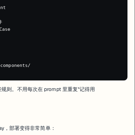
t



ase

omponents/

规则。不用每次在 prompt 里重复"记得用
Gateway，部署变得非常简单：