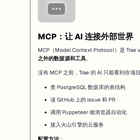
文件（同样是 v1.3.0 引入）让你给 AI 定规矩——项目用
.rules
在项目根目录创建
（纯文本文件）：
.trae/rules
你是一个 TypeScript 全栈开发助手。

MCP：让 AI 连接外部世界
代码规范：

- 使用 TypeScript strict mode

MCP（Model Context Protocol）是 T
- 组件用函数式写法，不用 class component

- 状态管理用 Zustand，不用 Redux

之外的数据源和工具
。
- CSS 用 Tailwind，不写自定义 CSS 文件

- 变量命名用 camelCase，类型用 PascalCase

没有 MCP 之前，Trae 的 AI 只能看到
项目约定：

- API 路由放 src/app/api/ 下

查 PostgreSQL 数据库的表结构
- 通用组件放 src/components/ui/

- 业务组件放 src/features/{feature}/components/

读 GitHub 上的 issue 和 PR
这样每次 AI 生成代码时，都会自动遵循这些规则。不用每次在 prompt 里重复
调用 Puppeteer 做浏览器自动化
Vercel 一键部署
接入火山引擎的云服务
2026 年 2 月 Trae 集成了 Vercel AI Gateway，部署变得非常简单：
配置方法
：