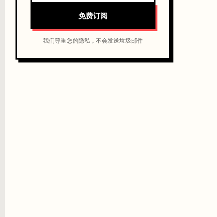
免费订阅
我们尊重您的隐私，不会发送垃圾邮件
十轮才发现第三轮就跑偏了。