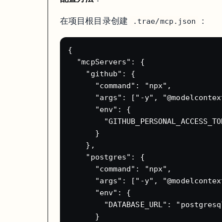
在 Trae 里打开你的 Next.js / Vite / Astro 项目
在项目根目录创建
：
.trae/mcp.json
命令面板（
）搜索
Deploy to Vercel
Cmd+Shift+P
首次使用需要授权 Vercel 账号
选择项目配置（通常默认就行）
{

一键部署，几分钟后拿到线上 URL
  "mcpServers": {

# 如果你更喜欢命令行方式，也可以在 Trae 内置终端里：

    "github": {

npx vercel --prod

# 或者用 Vercel CLI

      "command": "npx",

npm i -g vercel

      "args": ["-y", "@modelcontex
      "env": {

Builder Mode 生成的项目结构通常是部署友好的——Vite / Next.js 
        "GITHUB_PERSONAL_ACCESS_TO
      }

高效使用的实战技巧
    },

    "postgres": {

1. 用好版本回滚
      "command": "npx",

Builder Mode 和 SOLO Mode 都支持版本历史。
养成习惯：每次 AI 做完
      "args": ["-y", "@modelcontex
      "env": {

2. 分阶段开发
        "DATABASE_URL": "postgresq
和 Bolt.new 一样的策略——别在一条 prompt 里塞所有需求：
      }
