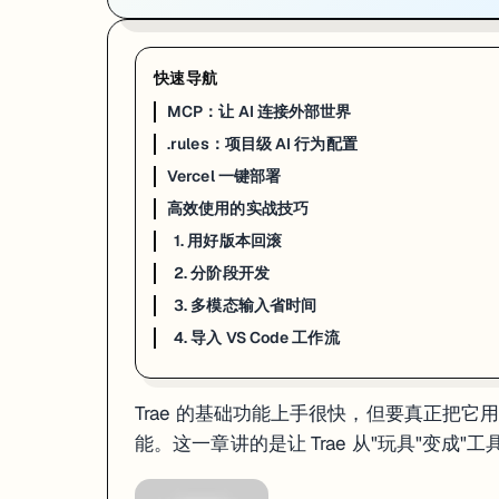
配置方法
：
在项目根目录创建
：
.trae/mcp.json
快速导航
{

  "mcpServers": {

MCP：让 AI 连接外部世界
    "github": {

      "command": "npx",

.rules：项目级 AI 行为配置
      "args": ["-y", "@modelcontextprotocol/server-githu
      "env": {

Vercel 一键部署
        "GITHUB_PERSONAL_ACCESS_TOKEN": "ghp_your_token_
高效使用的实战技巧
      }

    },

1. 用好版本回滚
    "postgres": {

      "command": "npx",

2. 分阶段开发
      "args": ["-y", "@modelcontextprotocol/server-postg
      "env": {

3. 多模态输入省时间
        "DATABASE_URL": "postgresql://user:pass@localhos
      }

4. 导入 VS Code 工作流
    }

  }

Trae 的基础功能上手很快，但要真正把它用
配置完重启 Trae，AI 面板就能自动发现并使用这些数据源。你可以直接在 Ch
能。这一章讲的是让 Trae 从"玩具"变成"
.rules：项目级 AI 行为配置