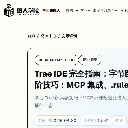
首页
AI 学习
课程与训练营
考证
学
AI
来匠人
Trae 的基础功能上手很快，但要真正把它用出生产力，还得搞懂 MCP、.r
首页
资源中心
/
/
文章详情
职业洞察
JR ACADEMY · BLOG
MCP：让 AI 连接外部世界
Trae IDE 完全指南：字节
阶技巧：MCP 集成、.rule
MCP（Model Context Protocol）是 Trae v1.3.0 引入的重要功能。简
没有 MCP 之前，Trae 的 AI 只能看到你项目里的代码文件。有了 MC
掌握 Trae 的高级功能：MCP 外部数据源接入、项
查 PostgreSQL 数据库的表结构
插件生态
读 GitHub 上的 issue 和 PR
调用 Puppeteer 做浏览器自动化
接入火山引擎的云服务
1
分钟
2026-04-30
发布日期
阅读时长
作者