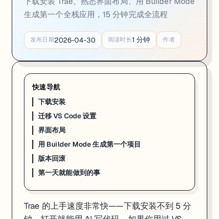
下载安装 Trae、熟悉界面布局、用 Builder Mode
海外版 vs 国内版
：海外版（trae.ai）能用 Claude Sonnet 和 
生成第一个全栈应用，15 分钟完成全流程
迁移 VS Code 设置
1
分钟
2026-04-30
发布日期
阅读时长
作者
如果你已经在用 VS Code，Trae 可以一键导入：
# Trae 首次启动时会提示导入

# 也可以手动操作：

# 1. 打开 Trae 设置

快速导航
# 2. 搜索 "Import"

下载安装
# 3. 选择 "Import VS Code Settings & Extensions"

迁移 VS Code 设置
大部分 VS Code 插件（
格式）都能直接在 Trae 里用——GitLens、
.vsix
界面布局
用 Builder Mode 生成第一个项目
界面布局
版本回滚
Trae 的界面分四个核心区域：
第一天就能做到的事
左侧文件树
：项目文件和文件夹，和 VS Code 一样
中间编辑器
：写代码的主区域，支持多标签页
右侧 AI 面板
：Chat / Builder / SOLO 三个模式的切换入口
Trae 的上手速度非常快——下载安装不到 5 分
底部终端
：内置终端，可以跑任何命令