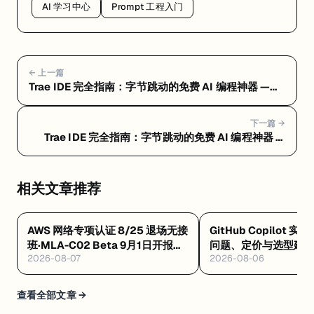
AI 学习中心
Prompt 工程入门
← 上一篇
Trae IDE 完全指南：字节跳动的免费 AI 编程神器 —
Trae 是什么：字节跳动出品的免费 AI IDE，Cursor 的
零成本替代
下一篇 →
Trae IDE 完全指南：字节跳动的免费 AI 编程神器 —
Trae 三大核心模式：Chat、Builder、SOLO 深度拆
解
相关文章推荐
AWS 网络专项认证 8/25 退场无接
GitHub Copilot 实
班·MLA-C02 Beta 9月1日开报
问题、定价与选型建
2026-08-07
2026-08-06
$75·GAIL 零基础 $99 稀缺证
查看全部文章 →