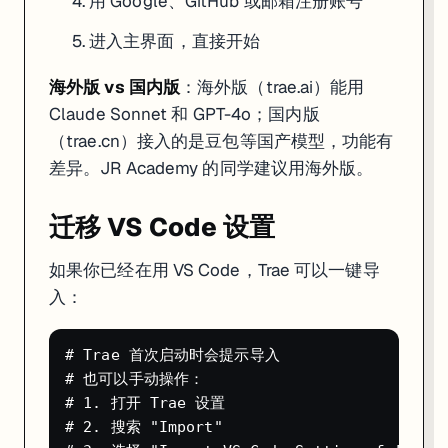
用 Google、GitHub 或邮箱注册账号
AI 开始分析需求、创建文件、写代码。你能实时看到文件树在变
点击
Preview
按钮，Webview 窗口弹出，应用已经在跑了
进入主界面，直接开始
觉得哪里不对，直接在 Builder 里追加修改："把计时器数字改大
海外版 vs 国内版
：海外版（trae.ai）能用
整个过程不需要手动
、不需要配 Tailwind、不需要写
npm init
vite.c
Claude Sonnet 和 GPT-4o；国内版
版本回滚
（trae.cn）接入的是豆包等国产模型，功能有
差异。JR Academy 的同学建议用海外版。
Builder Mode 有个救命功能：
版本历史
。
点右上角
Show History
按钮，能看到每一轮 AI 修改的快照。觉得
迁移 VS Code 设置
第一天就能做到的事
如果你已经在用 VS Code，Trae 可以一键导
入：
装好 Trae 后，你马上可以做这些事来熟悉它：
用 Builder Mode 生成一个 Todo App（经典练手项目）
用 Chat Mode 让 AI 解释一段你看不懂的开源代码
# Trae 首次启动时会提示导入

把现有项目打开，试试
问 AI 任何关于项目的问题
Cmd+I
# 也可以手动操作：

截一张 UI 设计图丢给 AI，让它生成对应的 React 组件
# 1. 打开 Trae 设置

# 2. 搜索 "Import"
