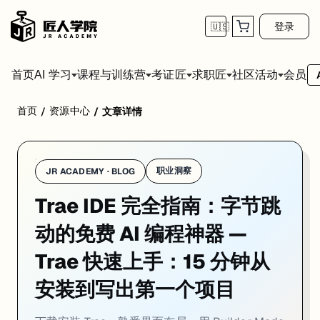
登录
🇺🇸
首页
会员
AI 学习
课程与训练营
考证匠
求职匠
社区活动
首页
资源中心
/
/
文章详情
Trae 的上手速度非常快——下载安装不到 5 分钟，打开就能用 AI 写代
职业洞察
JR ACADEMY · BLOG
Trae IDE 完全指南：字节跳
下载安装
动的免费 AI 编程神器 —
打开
trae.ai
（海外版）或
trae.cn
（国内版）
Trae 快速上手：15 分钟从
下载对应系统的安装包（macOS / Windows，Linux 版计划中）
安装后首次启动，选择界面主题（深色 / 浅色 / 深蓝）和语言
安装到写出第一个项目
用 Google、GitHub 或邮箱注册账号
进入主界面，直接开始