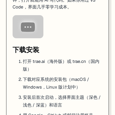
钟，打开就能用 AI 写代码。如果你用过 VS
常用快捷键：
Code，界面几乎零学习成本。
操作
macOS
Windows
打开 AI 面板
Cmd + I
Ctrl + I
内联补全接受
Tab
Tab
命令面板
Cmd + Shift + P
Ctrl + Shift + P
用 Builder Mode 生成第一个项目
下载安装
这是 Trae 最有冲击力的功能——用一段话描述需求，AI 给你搭出整个
打开
trae.ai
（海外版）或
trae.cn
（国内
新建一个空文件夹，用 Trae 打开（
）
File > Open Folder
版）
右侧 AI 面板切到
Builder Mode
输入项目描述，比如：
下载对应系统的安装包（macOS /
用 React + Vite + Tailwind CSS 做一个 Pomodoro 番茄时钟应
Windows，Linux 版计划中）
需要：

- 25 分钟倒计时，可以暂停和重置

安装后首次启动，选择界面主题（深色 /
- 休息时间 5 分钟

- 完成次数统计

浅色 / 深蓝）和语言
- 深色主题
