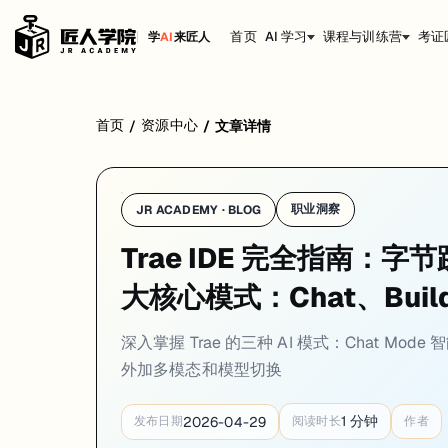
首页
AI 学习
课程与训练营
考证
学
AI
来匠人
Trae 的核心竞争力不是某个单一功能，而是三种模式覆盖了从"问个问题
首页
资源中心
/
/
文章详情
职业洞察
JR ACADEMY · BLOG
Chat Mode：日常问答和局部修改
Trae IDE 完全指南：字节
大核心模式：Chat、Buil
Chat Mode 是最基础的交互方式。按
（macOS）或
（W
Cmd+I
Ctrl+I
能干什么
：
深入掌握 Trae 的三种 AI 模式：Chat Mode
选中一段代码，问"这段在干什么"
外加多模态和模型切换
让 AI 重构一个函数、加注释、写单测
粘一段报错信息，让 AI 帮你排查
问架构问题："这个项目用什么状态管理方案比较好"
1
分钟
2026-04-29
发布日期
阅读时长
作者