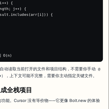
++) {

ngth; j++) {

sult.includes(arr[i])) {

哪些文件、为什么做这个决定、下一步打算干什么。
—它能自动读取当前打开的文件和项目结构，不需要你手动
@
行+），上下文可能不完整，需要你主动指定关键文件。
言生成全栈项目
但别指望它搞定整个复杂系统的架构设计。
拉开差距的功能。Cursor 没有等价物——它更像 Bolt.new 的体验