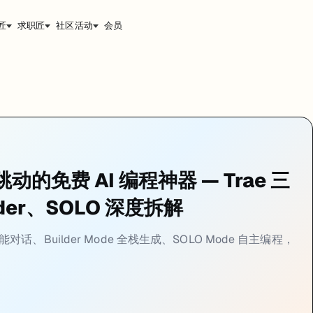
匠
求职匠
社区活动
会员
"到"AI 自己写完整个项目"的全部场景。搞清楚每种模式的边界，才能选
跳动的免费 AI 编程神器 — Trae 三
der、SOLO 深度拆解
indows）打开侧边面板就能用。
 智能对话、Builder Mode 全栈生成、SOLO Mode 自主编程，