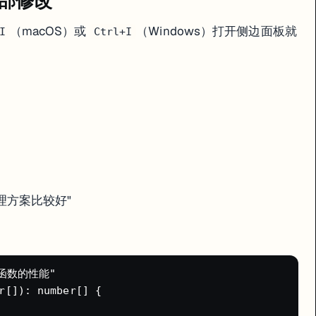
局部修改
（macOS）或
（Windows）打开侧边面板就
I
Ctrl+I
或者竞品网站截图拖进对话框，AI 会分析图片内容生成对应的 UI 代码。
理方案比较好"
。它不是"你指挥 AI 干活"，而是"AI 自己规划、自己干活、你审核结果"。
函数的性能"

r[]): number[] {
