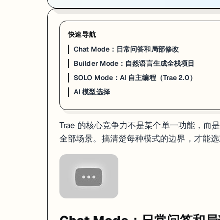
实际用法
：
// 选中这段代码，按 Cmd+I 问 "优化这个函数的性能"

function findDuplicates(arr: number[]): number[] {

快速导航
  const result: number[] = [];

  for (let i = 0; i < arr.length; i++) {

Chat Mode：日常问答和局部修改
    for (let j = i + 1; j < arr.length; j++) {

      if (arr[i] === arr[j] && !result.includes(arr[i]))
Builder Mode：自然语言生成全栈项目
        result.push(arr[i]);

      }

SOLO Mode：AI 自主编程（Trae 2.0）
    }

AI 模型选择
  }

  return result;

}

Trae 的核心竞争力不是某个单一功能，而是
Chat Mode 的上下文感知做得不错——它能自动读取当前打开的文件
全部场景。搞清楚每种模式的边界，才能选
Builder Mode：自然语言生成全栈项目
Builder Mode 是 Trae 和 Cursor 拉开差距的功能。Cursor 没有等
工作流程
：
描述你要什么（越具体越好）
AI 分析需求，列出实现步骤