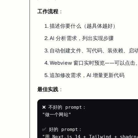
Trae 免费版支持多个模型：
工作流程
：
模型
特点
适合场景
描述你要什么（越具体越好）
Claude Sonnet
代码质量最高，理解力强
复杂逻辑、架构设计
GPT-4o
速度快，覆盖面广
日常开发、快速迭代
AI 分析需求，列出实现步骤
Gemini 2.5 Pro
长上下文窗口，多模态强
大文件分析、图片转代码
DeepSeek R1
推理能力强，中文理解好
算法题、数学相关
自动创建文件、写代码、装依赖、启动 dev
默认 Claude Sonnet 就够了，遇到需要快速迭代的场景切 GPT-4o，算法问
Webview 窗口实时预览——可以点
追加修改需求，AI 增量更新代码
最佳实践
：
❌ 不好的 prompt：

"做一个网站"

✅ 好的 prompt：

"用 Next.js 14 + Tailwind + sha