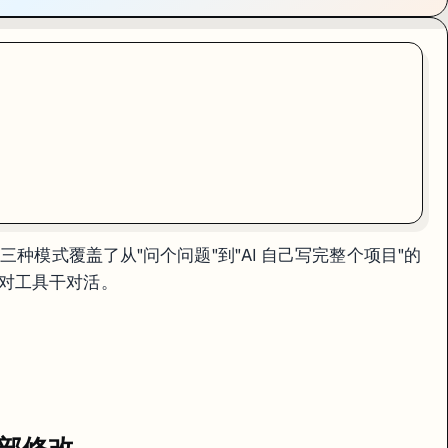
 {

三种模式覆盖了从"问个问题"到"AI 自己写完整个项目"的
和项目结构，不需要你手动
引用每一个文件。但在大型项目里（5 万行+
@
对工具干对活。
价物——它更像 Bolt.new 的体验搬进了桌面 IDE。