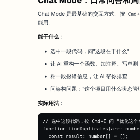
Chat Mode：日常问答和
自动创建文件、写代码、装依赖、启动 dev server
Webview 窗口实时预览——可以点击、输入、交互
Chat Mode 是最基础的交互方式。按
Cmd+
追加修改需求，AI 增量更新代码
能用。
最佳实践
：
能干什么
：
❌ 不好的 prompt：

"做一个网站"

选中一段代码，问"这段在干什么"
✅ 好的 prompt：

"用 Next.js 14 + Tailwind + shadcn/ui 做一个个人博客。

让 AI 重构一个函数、加注释、写单测
需要：首页文章列表、文章详情页、About 页面。

文章数据用 MDX 文件存储。支持深色模式切换。

粘一段报错信息，让 AI 帮你排查
Builder Mode 支持
多模态输入
——直接把 Figma 截图、手绘草图、
问架构问题："这个项目用什么状态管
SOLO Mode：AI 自主编程（Trae 2.0）
实际用法
：
SOLO Mode 是 Trae 最激进的功能，2026 年随 Trae 2.0 发布
// 选中这段代码，按 Cmd+I 问 "优化这个
完整工作流
：
function findDuplicates(arr: numbe
  const result: number[] = [];

你描述一个功能需求