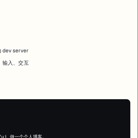
 server
题试试 DeepSeek R1。Gemini 2.5 Pro 在处理超长文件时有优势。
击、输入、交互
dcn/ui 做一个个人博客。
