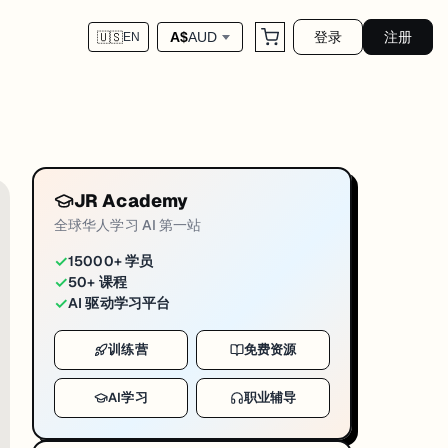
登录
注册
A$
AUD
🇺🇸
EN
对工具干对活。
JR Academy
全球华人学习 AI 第一站
✓
15000+ 学员
✓
50+ 课程
✓
AI 驱动学习平台
训练营
免费资源
AI学习
职业辅导