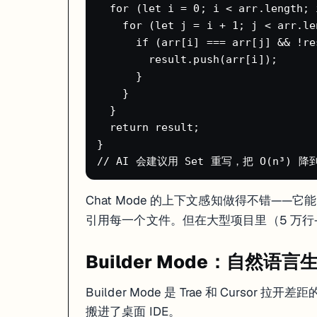
SOLO 生成一份 PRD 式的项目规格说明
  for (let i = 0; i < arr.length; i
分析现有代码架构，规划实现方案
    for (let j = i + 1; j < arr.le
自主写代码、集成到现有系统、跑测试
      if (arr[i] === arr[j] && !re
发现 bug 自己修、优化性能
你审核最终结果，决定接受或回滚
        result.push(arr[i]);

      }

Extended View
功能让你全程透明地看到 AI 的思考过程——它在看
    }

适合 SOLO 的场景
：
  }

  return result;

独立的新功能模块（不牵扯太多现有代码）
}

重构一个自包含的组件
写一套 CRUD API
生成测试用例
不适合 SOLO 的场景
：
Chat Mode 的上下文感知做得不错—
引用每一个文件。但在大型项目里（5 万
改动会级联影响整个项目的核心逻辑
需要领域专家判断的业务逻辑
涉及安全敏感代码（认证、支付）
Builder Mode：自然语
我的体验是：SOLO Mode 在中小型、边界清晰的任务上表现不错，
Builder Mode 是 Trae 和 Cursor 
AI 模型选择
搬进了桌面 IDE。