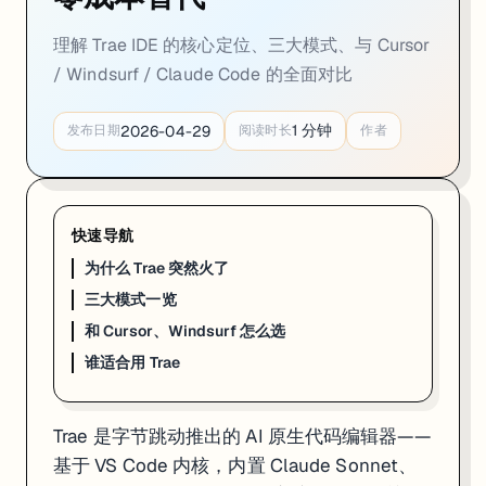
三大模式一览
理解 Trae IDE 的核心定位、三大模式、与 Cursor
Trae 不是只有一个聊天窗口。它提供三种截然不同的 AI 交互方式：
/ Windsurf / Claude Code 的全面对比
┌─────────────────────────────────────────────┐

│  Chat Mode     │ 问答 + 代码解释 + 局部修改  │

1
分钟
2026-04-29
发布日期
阅读时长
作者
├─────────────────────────────────────────────┤

│  Builder Mode  │ 自然语言 → 全栈项目生成      │

├─────────────────────────────────────────────┤

│  SOLO Mode     │ 自主规划 → 编码 → 测试 → 部署 │

快速导航
Chat Mode
：最基础的模式。选中代码问问题、让 AI 重构一段函数、解
为什么 Trae 突然火了
Builder Mode
：给 AI 一段项目描述，它从零生成整个项目—
SOLO Mode
（Trae 2.0 新增）：最激进的模式。AI 自己拆
三大模式一览
和 Cursor、Windsurf 怎么选
和 Cursor、Windsurf 怎么选
谁适合用 Trae
特性
Trae
Cursor
价格
免费
$20/月
Trae 是字节跳动推出的 AI 原生代码编辑器——
基座
VS Code
VS Code
AI 模型
Claude Sonnet + GPT-4o + DeepSeek
Claude + GPT
基于 VS Code 内核，内置 Claude Sonnet、
Agent 模式
SOLO Mode
Composer Agen