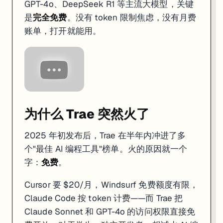
GPT-4o、DeepSeek R1 等主流大模型，关键
自动补全
5000 次/月免费
2000 次免费
是
完全免费
。没有 token 限制焦虑，没有月费
响应速度
1.2 秒
（最快）
2.3 秒
账单，打开就能用。
首次准确率
78%
87%
代码稳定性
中等
高
大型项目表现
一般（5 万行+会丢上下文）
好
我的选择建议
：
预算为零、想体验 AI 编程 →
Trae
（没有任何成本门槛）
专业开发、追求代码质量和稳定性 →
Cursor
（值这 $20/月）
为什么 Trae 突然火了
想要最流畅的 Agent 体验 →
Windsurf
（Cascade 的多步执行
纯终端用户、不想离开 shell →
Claude Code
2025 年初发布后，Trae 在半年内冲进了多
谁适合用 Trae
个"最佳 AI 编程工具"榜单。火的原因就一个
字：
免费
。
很适合
：
学生和在学编程的人——零成本试错
Cursor 要 $20/月，Windsurf 免费额度有限，
独立开发者做 MVP 原型——Builder Mode 几分钟出项目
Claude Code 按 token 计费——而 Trae 把
想从 Figma 稿快速生成代码的前端开发——多模态输入支持截图
已经用 VS Code 的人——设置和插件可以直接导入
Claude Sonnet 和 GPT-4o 的访问权限直接免