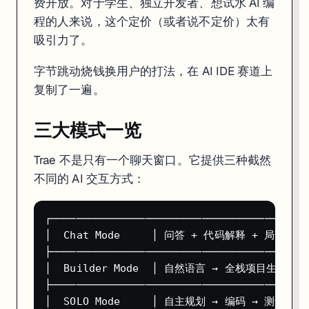
费开放。对于学生、独立开发者、想试水 AI 编
不太适合
：
程的人来说，这个定价（或者说不定价）太有
企业级项目对数据隐私有严格要求的团队（后面 FAQ 会详细讲）
吸引力了。
50K+ 行的大型代码库——上下文管理不如 Cursor 稳
需要离线工作的场景——Trae 依赖云端模型
字节跳动烧钱换用户的打法，在 AI IDE 赛道上
复制了一遍。
三大模式一览
Trae 不是只有一个聊天窗口。它提供三种截然
不同的 AI 交互方式：
┌─────────────────────────────────────────
│  Chat Mode     │ 问答 + 代码解释 + 局部修改 
├─────────────────────────────────────────
│  Builder Mode  │ 自然语言 → 全栈项目生成    
├─────────────────────────────────────────
│  SOLO Mode     │ 自主规划 → 编码 → 测试 → 部