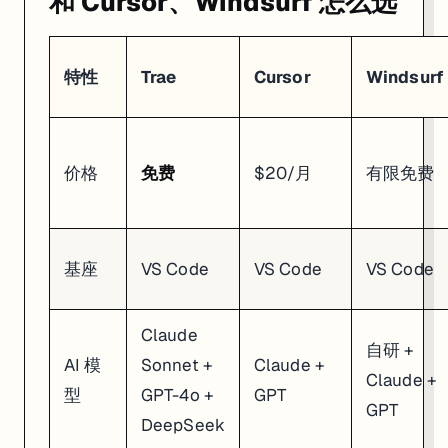
和 Cursor、Windsurf 怎么选
特性
Trae
Cursor
Windsurf
价格
免费
$20/月
有限免费
基座
VS Code
VS Code
VS Code
Claude
自研 +
AI 模
Sonnet +
Claude +
Claude +
型
GPT-4o +
GPT
GPT
DeepSeek