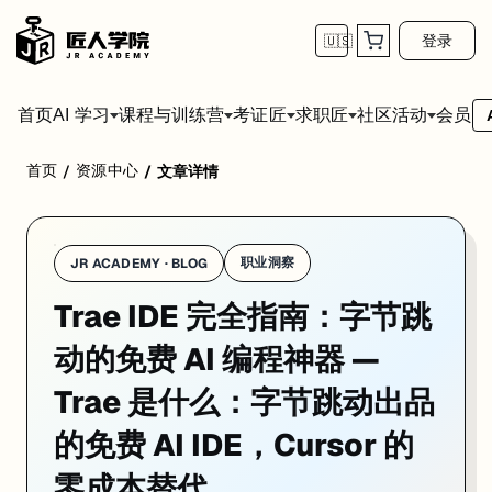
登录
🇺🇸
首页
会员
AI 学习
课程与训练营
考证匠
求职匠
社区活动
首页
资源中心
/
/
文章详情
Trae 是字节跳动推出的 AI 原生代码编辑器——基于 VS Code 内核，内置 C
职业洞察
JR ACADEMY · BLOG
Trae IDE 完全指南：字节跳
为什么 Trae 突然火了
动的免费 AI 编程神器 —
2025 年初发布后，Trae 在半年内冲进了多个"最佳 AI 编程工具"榜
Trae 是什么：字节跳动出品
Cursor 要 $20/月，Windsurf 免费额度有限，Claude Code 
的免费 AI IDE，Cursor 的
字节跳动烧钱换用户的打法，在 AI IDE 赛道上复制了一遍。
零成本替代