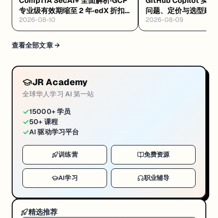
CompTIA SecAI+ 全面解析·GCP
GitHub Copilot 实
专业级有效期缩至 2 年·edX 折扣
问题、定价与选型建
2026-08-10
2026-08-09
码 8/12 到期
查看全部文章 →
JR Academy
全球华人学习 AI 第一站
✓
15000+ 学员
✓
50+ 课程
✓
AI 驱动学习平台
训练营
免费资源
AI学习
职业辅导
精选推荐