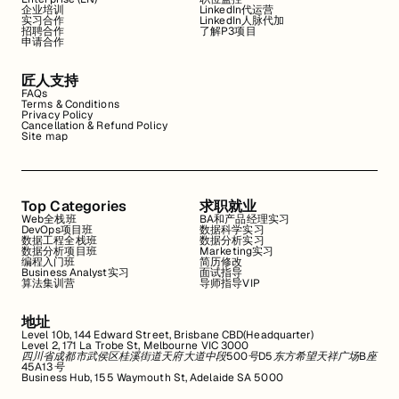
企业培训
LinkedIn代运营
实习合作
LinkedIn人脉代加
招聘合作
了解P3项目
申请合作
匠人支持
FAQs
Terms & Conditions
Privacy Policy
Cancellation & Refund Policy
Site map
Top Categories
求职就业
Web全栈班
BA和产品经理实习
DevOps项目班
数据科学实习
数据工程全栈班
数据分析实习
数据分析项目班
Marketing实习
编程入门班
简历修改
Business Analyst实习
面试指导
算法集训营
导师指导VIP
地址
Level 10b, 144 Edward Street, Brisbane CBD(Headquarter)
Level 2, 171 La Trobe St, Melbourne VIC 3000
四川省成都市武侯区桂溪街道天府大道中段500号D5东方希望天祥广场B座
45A13号
Business Hub, 155 Waymouth St, Adelaide SA 5000