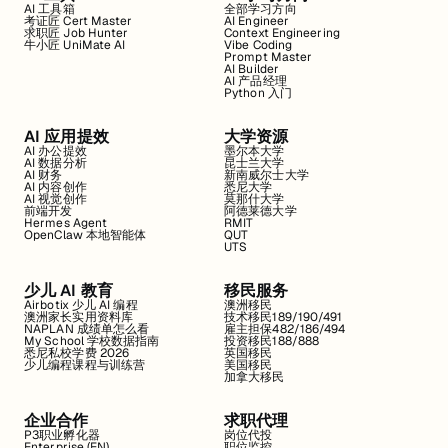
AI 工具箱
全部学习方向
考证匠 Cert Master
AI Engineer
求职匠 Job Hunter
Context Engineering
牛小匠 UniMate AI
Vibe Coding
Prompt Master
AI Builder
AI 产品经理
Python 入门
AI 应用提效
大学资源
AI 办公提效
墨尔本大学
AI 数据分析
昆士兰大学
AI 财务
新南威尔士大学
AI 内容创作
悉尼大学
AI 视觉创作
莫那什大学
前端开发
阿德莱德大学
Hermes Agent
RMIT
OpenClaw 本地智能体
QUT
UTS
少儿 AI 教育
移民服务
Airbotix 少儿 AI 编程
澳洲移民
澳洲家长实用资料库
技术移民189/190/491
NAPLAN 成绩单怎么看
雇主担保482/186/494
My School 学校数据指南
投资移民188/888
悉尼私校学费 2026
英国移民
少儿编程课程与训练营
美国移民
加拿大移民
企业合作
求职代理
P3职业孵化器
岗位代投
Enterprise (EN)
职位监控