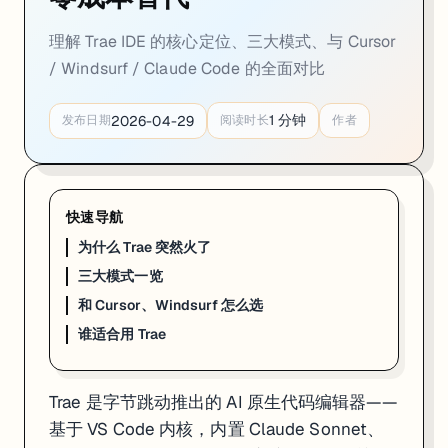
三大模式一览
理解 Trae IDE 的核心定位、三大模式、与 Cursor
Trae 不是只有一个聊天窗口。它提供三种截然不同的 AI 交互方式：
/ Windsurf / Claude Code 的全面对比
┌─────────────────────────────────────────────┐

│  Chat Mode     │ 问答 + 代码解释 + 局部修改  │

1
分钟
2026-04-29
发布日期
阅读时长
作者
├─────────────────────────────────────────────┤

│  Builder Mode  │ 自然语言 → 全栈项目生成      │

├─────────────────────────────────────────────┤

│  SOLO Mode     │ 自主规划 → 编码 → 测试 → 部署 │

快速导航
Chat Mode
：最基础的模式。选中代码问问题、让 AI 重构一段函数、解
为什么 Trae 突然火了
Builder Mode
：给 AI 一段项目描述，它从零生成整个项目—
SOLO Mode
（Trae 2.0 新增）：最激进的模式。AI 自己拆
三大模式一览
和 Cursor、Windsurf 怎么选
和 Cursor、Windsurf 怎么选
谁适合用 Trae
特性
Trae
Cursor
价格
免费
$20/月
Trae 是字节跳动推出的 AI 原生代码编辑器——
基座
VS Code
VS Code
AI 模型
Claude Sonnet + GPT-4o + DeepSeek
Claude + GPT
基于 VS Code 内核，内置 Claude Sonnet、
Agent 模式
SOLO Mode
Composer Agen