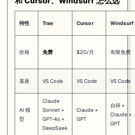
和 Cursor、Windsurf 怎么选
特性
Trae
Cursor
Windsurf
价格
免费
$20/月
有限免费
基座
VS Code
VS Code
VS Code
Claude
自研 +
AI 模
Sonnet +
Claude +
Claude +
型
GPT-4o +
GPT
GPT
DeepSeek