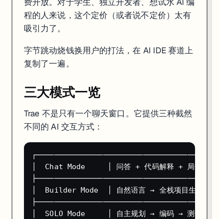
费开放。对于学生、独立开发者、想试水 AI 编
不太适合
：
程的人来说，这个定价（或者说不定价）太有
企业级项目对数据隐私有严格要求的团队（后面 FAQ 会详细讲）
吸引力了。
50K+ 行的大型代码库——上下文管理不如 Cursor 稳
需要离线工作的场景——Trae 依赖云端模型
字节跳动烧钱换用户的打法，在 AI IDE 赛道上
复制了一遍。
三大模式一览
Trae 不是只有一个聊天窗口。它提供三种截然
不同的 AI 交互方式：
┌─────────────────────────────────────────
│  Chat Mode     │ 问答 + 代码解释 + 局部修改 
├─────────────────────────────────────────
│  Builder Mode  │ 自然语言 → 全栈项目生成    
├─────────────────────────────────────────
│  SOLO Mode     │ 自主规划 → 编码 → 测试 → 部