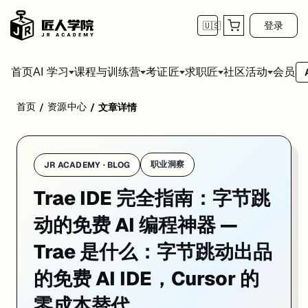
登录
🇺🇸
首页
会员
AI 学习
课程与训练营
考证匠
求职匠
社区活动
首页
资源中心
/
/
文章详情
Trae 是字节跳动推出的 AI 原生代码编辑器——基于 VS Code 内核，内置 C
职业洞察
JR ACADEMY · BLOG
Trae IDE 完全指南：字节跳
为什么 Trae 突然火了
动的免费 AI 编程神器 —
2025 年初发布后，Trae 在半年内冲进了多个"最佳 AI 编程工具"榜
Trae 是什么：字节跳动出品
Cursor 要 $20/月，Windsurf 免费额度有限，Claude Code 
的免费 AI IDE，Cursor 的
字节跳动烧钱换用户的打法，在 AI IDE 赛道上复制了一遍。
零成本替代