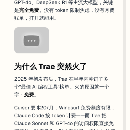
GPT-4o、DeepSeek R1 等主流大模型，关键
自动补全
5000 次/月免费
2000 次免费
是
完全免费
。没有 token 限制焦虑，没有月费
响应速度
1.2 秒
（最快）
2.3 秒
账单，打开就能用。
首次准确率
78%
87%
代码稳定性
中等
高
大型项目表现
一般（5 万行+会丢上下文）
好
我的选择建议
：
预算为零、想体验 AI 编程 →
Trae
（没有任何成本门槛）
专业开发、追求代码质量和稳定性 →
Cursor
（值这 $20/月）
为什么 Trae 突然火了
想要最流畅的 Agent 体验 →
Windsurf
（Cascade 的多步执行
纯终端用户、不想离开 shell →
Claude Code
2025 年初发布后，Trae 在半年内冲进了多
谁适合用 Trae
个"最佳 AI 编程工具"榜单。火的原因就一个
字：
免费
。
很适合
：
学生和在学编程的人——零成本试错
Cursor 要 $20/月，Windsurf 免费额度有限，
独立开发者做 MVP 原型——Builder Mode 几分钟出项目
Claude Code 按 token 计费——而 Trae 把
想从 Figma 稿快速生成代码的前端开发——多模态输入支持截图
已经用 VS Code 的人——设置和插件可以直接导入
Claude Sonnet 和 GPT-4o 的访问权限直接免