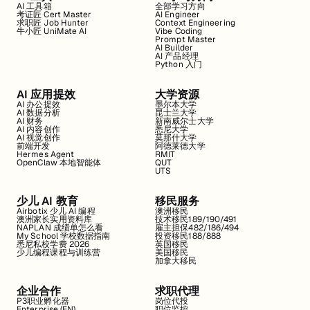
AI 工具箱
全部学习方向
考证匠 Cert Master
AI Engineer
求职匠 Job Hunter
Context Engineering
牛小匠 UniMate AI
Vibe Coding
Prompt Master
AI Builder
AI 产品经理
Python 入门
AI 应用提效
大学资源
AI 办公提效
墨尔本大学
AI 数据分析
昆士兰大学
AI 财务
新南威尔士大学
AI 内容创作
悉尼大学
AI 视觉创作
莫那什大学
前端开发
阿德莱德大学
Hermes Agent
RMIT
OpenClaw 本地智能体
QUT
UTS
少儿 AI 教育
移民服务
Airbotix 少儿 AI 编程
澳洲移民
澳洲家长实用资料库
技术移民189/190/491
NAPLAN 成绩单怎么看
雇主担保482/186/494
My School 学校数据指南
投资移民188/888
悉尼私校学费 2026
英国移民
少儿编程课程与训练营
美国移民
加拿大移民
企业合作
求职代理
P3职业孵化器
岗位代投
Enterprise (EN)
职位监控