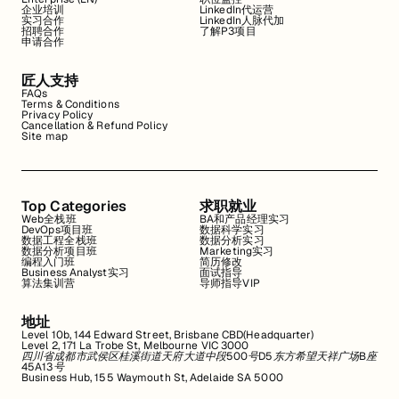
企业培训
LinkedIn代运营
实习合作
LinkedIn人脉代加
招聘合作
了解P3项目
申请合作
匠人支持
FAQs
Terms & Conditions
Privacy Policy
Cancellation & Refund Policy
Site map
Top Categories
求职就业
Web全栈班
BA和产品经理实习
DevOps项目班
数据科学实习
数据工程全栈班
数据分析实习
数据分析项目班
Marketing实习
编程入门班
简历修改
Business Analyst实习
面试指导
算法集训营
导师指导VIP
地址
Level 10b, 144 Edward Street, Brisbane CBD(Headquarter)
Level 2, 171 La Trobe St, Melbourne VIC 3000
四川省成都市武侯区桂溪街道天府大道中段500号D5东方希望天祥广场B座
45A13号
Business Hub, 155 Waymouth St, Adelaide SA 5000