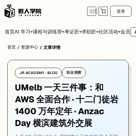
登录
🇺🇸
首页
会员
AI 学习
课程与训练营
考证匠
求职匠
社区活动
首页
资源中心
/
/
文章详情
学校：
墨尔本大学 / University of Melbourne
日期：
2026-04
4 月 28 日的 UMelb 同时摆出三件方向完全不同的硬料：与 Amazon 
01. UMelb × AWS 战略合作：校级层面把云
职业洞察
JR ACADEMY · BLOG
UMelb 一天三件事：和
一句话
：UMelb 4 月 20 日宣布与
Amazon Web Services（AWS）
达
UMelb 4 月 20 日宣布与 Amazon Web Services
AWS 全面合作 · 十二门徒岩
合作的实操含义不只是「省了一些云账单」。研究端，UMelb 的医学影像
1400 万年定年 · Anzac
对正在申 UMelb 的同学，这条新闻给的信号很具体。Master of Inform
Day 横滨建筑外交展
来源：
UMelb Newsroom · 2026-04-20