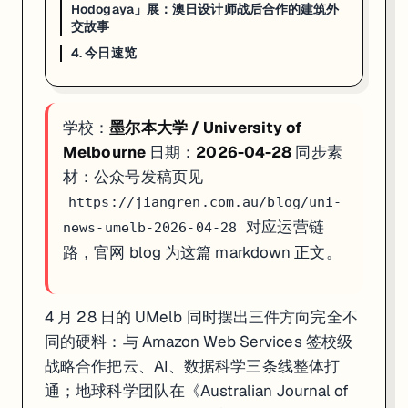
Hodogaya」展：澳日设计师战后合作的建筑外
4. 今日速览
交故事
4. 今日速览
01 · 战略合作
：UMelb × AWS 校级合作覆盖云 / AI / 数据科
02 · 科研突破
：UMelb 给十二门徒岩定年 8.6 万–1400 万年；U
03 · 人文档案
：Anzac Day 横滨「Eucalypts of Hodogay
学校：
墨尔本大学 / University of
如果你在看 UMELB 的申请、奖学金或研究机会，这篇可以直接当作今
Melbourne
日期：
2026-04-28
同步素
材：公众号发稿页见
https://jiangren.com.au/blog/uni-
对应运营链
news-umelb-2026-04-28
路，官网 blog 为这篇 markdown 正文。
4 月 28 日的 UMelb 同时摆出三件方向完全不
同的硬料：与 Amazon Web Services 签校级
战略合作把云、AI、数据科学三条线整体打
通；地球科学团队在《Australian Journal of