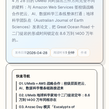
4 月 28 日的 UMelb 同时摆出三件方向完全不同
02. UMelb 地球科学家给十二门徒岩定年：8.6 
的硬料：与 Amazon Web Services 签校级战略
合作把云、AI、数据科学三条线整体打通；地球
一句话
：UMelb 地球科学团队 4 月在《
Australian Journal of Earth 
科学团队在《Australian Journal of Earth
UMelb 地球科学团队 4 月在《Australian Journal of 
Sciences》发表论文，把 Great Ocean Road 十
研究方法上，团队结合了铀-钍系测年（U-Th dating）、宇宙射线
二门徒岩的形成时间锁定在 8.6 万到 1400 万年
的...
研究的现实意义比一般科普报道里说得要重。气候变化让澳洲南部海岸侵蚀加剧，Gr
来源：
UMelb Newsroom · 2026-04
1
分钟
2026-04-28
发布日期
阅读时长
作者
03. Anzac Day 横滨「Eucalypts of 
一句话
：UMelb 4 月 25 日 Anzac Day 在日本横滨开幕「
Eucalypts o
快速导航
UMelb 4 月 25 日 Anzac Day 在日本横滨开幕「Eucaly
01. UMelb × AWS 战略合作：校级层面把云、
AI、数据科学整条链路接进来
展览的策展方式把档案图纸、设计草稿、植物学笔记和当代摄影作品四种
02. UMelb 地球科学家给十二门徒岩定年：8.6
对走 Architecture / Landscape Architectur
万到 1400 万年同框存在
来源：
UMelb Newsroom · 2026-04-25
03. Anzac Day 横滨「Eucalypts of