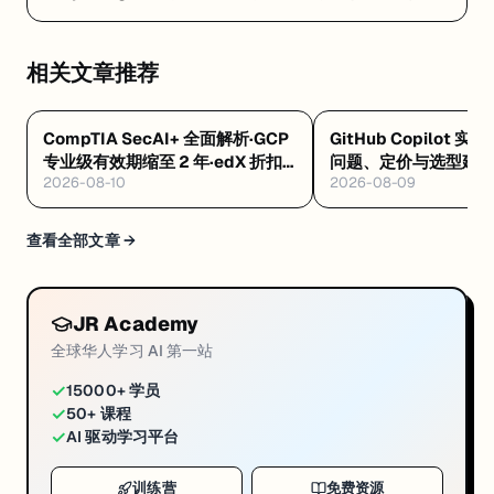
条龙 — Replit Agent 是什么：浏览器里让 AI 自动写
代码、测试、部署的云端平台
相关文章推荐
CompTIA SecAI+ 全面解析·GCP
GitHub Copilot 实
专业级有效期缩至 2 年·edX 折扣
问题、定价与选型建
2026-08-10
2026-08-09
码 8/12 到期
查看全部文章 →
JR Academy
全球华人学习 AI 第一站
✓
15000+ 学员
✓
50+ 课程
✓
AI 驱动学习平台
训练营
免费资源