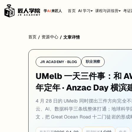
首页
AI 学习
课程与训练营
考证
学
AI
来匠人
学校：
墨尔本大学 / University of Melbourne
日期：
2026-04
首页
资源中心
/
/
文章详情
4 月 28 日的 UMelb 同时摆出三件方向完全不同的硬料：与 Amazon 
01. UMelb × AWS 战略合作：校级层面把云
职业洞察
JR ACADEMY · BLOG
一句话
：UMelb 4 月 20 日宣布与
Amazon Web Services（AWS）
达
UMelb 一天三件事：和 AW
UMelb 4 月 20 日宣布与 Amazon Web Services
年定年 · Anzac Day 
合作的实操含义不只是「省了一些云账单」。研究端，UMelb 的医学影像
对正在申 UMelb 的同学，这条新闻给的信号很具体。Master of Inform
4 月 28 日的 UMelb 同时摆出三件方向完全不
来源：
UMelb Newsroom · 2026-04-20
云、AI、数据科学三条线整体打通；地球科学团队在《Aust
文，把 Great Ocean Road 十二门徒岩的形成时
02. UMelb 地球科学家给十二门徒岩定年：8.6 