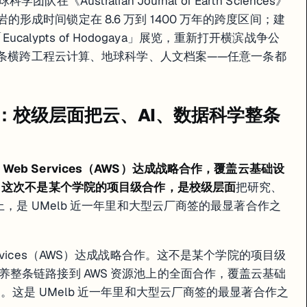
ustralian Journal of Earth Sciences》
学；CS / DS / 工程方向毕业生云厂商关键词利好
二门徒岩的形成时间锁定在 8.6 万到 1400 万年的跨度区间；建
-Th + 宇宙射线核素 + 三维测绘三方法组合；Earth Sciences / 海岸
a」展开幕；揭澳日设计师 1950 年代合作；ABP 学院联合策展，Architecture 
ucalypts of Hodogaya」展览，重新打开横滨战争公
。三条横跨工程云计算、地球科学、人文档案——任意一条都
天的速查版。
战略合作：校级层面把云、AI、数据科学整条
 Web Services（AWS）
达成战略合作，覆盖云基础设
。这次不是某个学院的项目级合作，是
校级层面
把研究、
上，是 UMelb 近一年里和大型云厂商签的最显著合作之
eb Services（AWS）达成战略合作。这不是某个学院的项目级
整条链路接到 AWS 资源池上的全面合作，覆盖云基础
。这是 UMelb 近一年里和大型云厂商签的最显著合作之