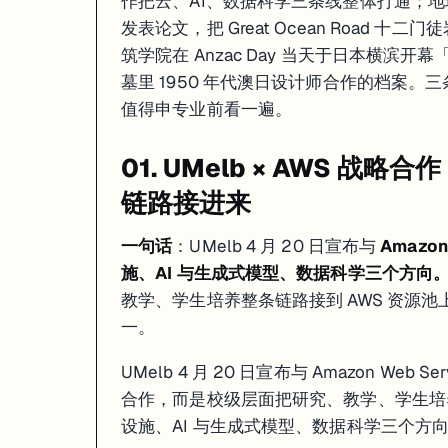
作把云、AI、数据科学三条线整体打通；地球科学团队在《A
01 · 战略合作
：UMelb × AWS 校级合作覆盖云 / AI / 数据科
发表论文，把 Great Ocean Road 十
02 · 科研突破
：UMelb 给十二门徒岩定年 8.6 万–1400 万年；U
03 · 人文档案
：Anzac Day 横滨「Eucalypts of Hodogay
筑学院在 Anzac Day 当天于日本横滨开幕「E
墓里 1950 年代澳日设计师合作的档案
如果你在看 UMELB 的申请、奖学金或研究机会，这篇可以直接当作今
值得申专业前看一遍。
01. UMelb × AWS 
链路接进来
一句话
：UMelb 4 月 20 日宣布与
Amazon
施、AI 与生成式模型、数据科学三个方向
教学、学生培养整条链路接到 AWS 资源池
一。
UMelb 4 月 20 日宣布与 Amazon W
合作，而是校级层面把研究、教学、学生培养
设施、AI 与生成式模型、数据科学三个方向