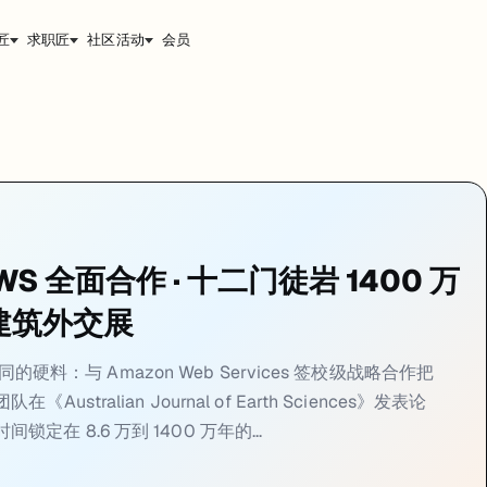
匠
求职匠
社区活动
会员
-28
同步素材：公众号发稿页见
https://jiangren.com.au/blog/u
Web Services 签校级战略合作把云、AI、数据科学三条线整体打通；地球科学
、AI、数据科学整条链路接进来
成战略合作，覆盖云基础设施、AI 与生成式模型、数据科学三个方向。
S 全面合作 · 十二门徒岩 1400 万
（AWS）达成战略合作。这不是某个学院的项目级合作，而是校级层面把研究、教
横滨建筑外交展
、气候建模、量子模拟这类高算力项目可以走 AWS 的弹性 GPU 集群
ation Systems / Master of Data Science / 工程
同的硬料：与 Amazon Web Services 签校级战略合作把
ralian Journal of Earth Sciences》发表论
间锁定在 8.6 万到 1400 万年的...
万到 1400 万年同框存在