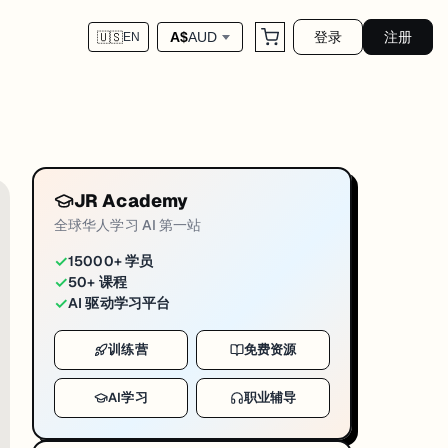
登录
注册
A$
AUD
🇺🇸
EN
对应运营链路，官网 blog 为这篇 markd
ni-news-umelb-2026-04-28
团队在《Australian Journal of Earth Sciences》
JR Academy
这次不是某个学院的项目级合作，是
校级层面
把研究、教学、学生培养整条
全球华人学习 AI 第一站
学、学生培养整条链路接到 AWS 资源池上的全面合作，覆盖云基础设施、AI 
✓
15000+ 学员
✓
50+ 课程
——这意味着原本要排队几个月的算力需求，现在可以按需弹性调用；跨学院的
✓
AI 驱动学习平台
相关方向的课程里 AWS 占比会持续提升；澳洲云岗位（Solutions Archit
训练营
免费资源
AI学习
职业辅导