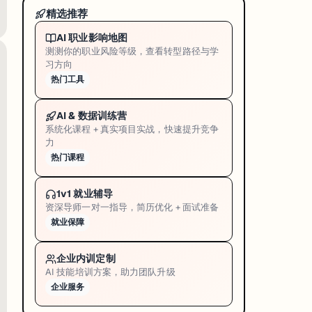
门徒岩（Twelve Apostles）定年——结果是
8.6 万年到 1400 万年
的跨
精选推荐
an Road 上的十二门徒岩（Twelve Apostles）这一组著名石灰岩
AI 职业影响地图
高分辨率三维测绘三种手段。U-Th 测年用来定核心岩层的年代，宇宙射线
测测你的职业风险等级，查看转型路径与学
习方向
 这套方法可以应用到整条南澳海岸线的风险评估上——不只是为了保护景观，更是为了
热门工具
AI & 数据训练营
系统化课程 + 真实项目实战，快速提升竞争
力
热门课程
Cemetery, Hodogaya）的设计史——这处战后专门为澳大利亚、
a War Cemetery, Hodogaya）的设计史——这处公墓是二战后
1v1 就业辅导
资深导师一对一指导，简历优化 + 面试准备
了桉树（Eucalypts），让这片远在异乡的土地长出「澳洲样子
就业保障
建筑学院 ABP 在景观史、纪念性建筑、跨文化设计这条线一直有持续投入。这次展览
企业内训定制
AI 技能培训方案，助力团队升级
企业服务