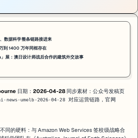
Sciences
》发表论文，首次系统给维多利亚 Great Ocean Road 上的十二
Earth Sciences》发表论文，首次系统给维多利亚州 Great Oce
核素分析（cosmogenic nuclide analysis）以及
eat Ocean Road 上已经有多次石柱崩塌事件被游客拍到。UMelb
云、AI、数据科学整条链路接进来
 万到 1400 万年同框存在
Hodogaya」展：澳日设计师战后合作的建筑外交故事
 Hodogaya」展：澳日设计师战后合作的建筑外交故事
f Hodogaya
」展览，主题是横滨英联邦战争公墓（Yokohama War 
pts of Hodogaya」展览。主题是横滨英联邦战争公墓（Yokoham
bourne
日期：
2026-04-28
同步素材：公众号发稿页
材料并置在一起。最具象征意味的是植物学这条线——公墓特意从澳洲引种
对应运营链路，官网
ni-news-umelb-2026-04-28
e / Heritage Conservation 方向的同学，UMelb 的
不同的硬料：与 Amazon Web Services 签校级战略合