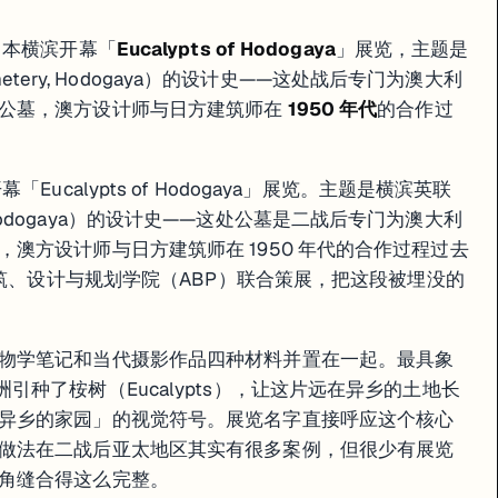
y 在日本横滨开幕「
Eucalypts of Hodogaya
」展览，主题是
metery, Hodogaya）的设计史——这处战后专门为澳大利
的公墓，澳方设计师与日方建筑师在
1950 年代
的合作过
横滨开幕「Eucalypts of Hodogaya」展览。主题是横滨英联
ry, Hodogaya）的设计史——这处公墓是二战后专门为澳大利
澳方设计师与日方建筑师在 1950 年代的合作过程过去
建筑、设计与规划学院（ABP）联合策展，把这段被埋没的
物学笔记和当代摄影作品四种材料并置在一起。最具象
种了桉树（Eucalypts），让这片远在异乡的土地长
异乡的家园」的视觉符号。展览名字直接呼应这个核心
做法在二战后亚太地区其实有很多案例，但很少有展览
角缝合得这么完整。