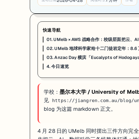
1
分钟
2026-04-28
发布日期
阅读时长
作者
一句话
：UMelb 地球科学团队 4 月在《
Australian Journal of Earth 
UMelb 地球科学团队 4 月在《Australian Journal of 
研究方法上，团队结合了铀-钍系测年（U-Th dating）、宇宙射线
快速导航
研究的现实意义比一般科普报道里说得要重。气候变化让澳洲南部海岸侵蚀加剧，Gr
01. UMelb × AWS 战略合作：校级层面把
来源：
UMelb Newsroom · 2026-04
02. UMelb 地球科学家给十二门徒岩定年：8.6
03. Anzac Day 横滨「Eucalypts of 
03. Anzac Day 横滨「Eucalypts of
4. 今日速览
一句话
：UMelb 4 月 25 日 Anzac Day 在日本横滨开幕「
Eucalypts o
UMelb 4 月 25 日 Anzac Day 在日本横滨开幕「Eucaly
学校：
墨尔本大学 / University of Mel
展览的策展方式把档案图纸、设计草稿、植物学笔记和当代摄影作品四种
见
https://jiangren.com.au/blog/u
对走 Architecture / Landscape Architectur
blog 为这篇 markdown 正文。
来源：
UMelb Newsroom · 2026-04-25
4. 今日速览
4 月 28 日的 UMelb 同时摆出三件方向完全