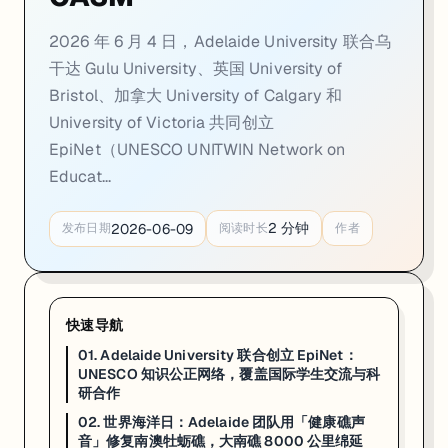
02. 世界海洋日：Adelaide 团队用「健康礁
2026 年 6 月 4 日，Adelaide University 联合乌
一句话
：世界海洋日（6 月 8 日），Adelaide University 海洋生物学家
干达 Gulu University、英国 University of
Bristol、加拿大 University of Calgary 和
世界海洋日（6 月 8 日），Adelaide University 海洋生
University of Victoria 共同创立
Connell 和 McAfee 同时分享了两个关于南澳海洋环境的数据：
EpiNet（UNESCO UNITWIN Network on
Dr Dominic McAfee 目前担任 Adelaide University 的 F
Educat...
来源：
AZO Life Sciences · 2026-06-08（引自 Adelaide Univ
2
分钟
2026-06-09
发布日期
阅读时长
作者
03. Trials 加盟 CASM：15 年来首位原
一句话
：Adelaide University 的 Centre for Aboriginal Studies i
快速导航
2026 年 6 月 5 日，Adelaide University 的 Centre f
01. Adelaide University 联合创立 EpiNet：
CASM 对这次任命的评价是：「这是 15 年来首次有原住民制作人坐进这个
UNESCO 知识公正网络，覆盖国际学生交流与科
研合作
对走 Music、Creative Arts 或 First Nations S
02. 世界海洋日：Adelaide 团队用「健康礁声
来源：
Adelaide University News · 2026-06-05
音」修复南澳牡蛎礁，大南礁 8000 公里绵延