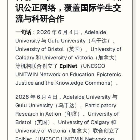
识公正网络，覆盖国际学生交
流与科研合作
一句话
：2026 年 6 月 4 日，Adelaide
University 与 Gulu University（乌干达）、
University of Bristol（英国）、University of
Calgary 和 University of Victoria（加拿大）
等机构联合创立了
EpiNet
（UNESCO
UNITWIN Network on Education, Epistemic
Justice and the Knowledge Commons）。
2026 年 6 月 4 日，Adelaide University 与
Gulu University（乌干达）、Participatory
Research in Action（印度）、University of
Bristol（英国）、University of Calgary 和
University of Victoria（加拿大）联合创立了
EpiNet（UNESCO UNITWIN Network on