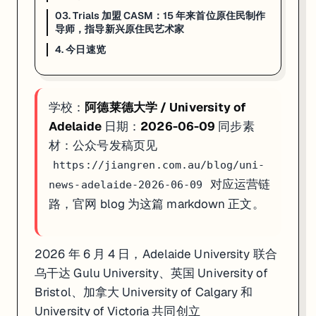
03. Trials 加盟 CASM：15 年来首位原住民制作
4. 今日速览
导师，指导新兴原住民艺术家
4. 今日速览
01 · EpiNet UNESCO 知识公正网络
：Adelaide 联合创立；6 月 
02 · 声学修复牡蛎礁
：Prof. Connell + Dr McAfe
03 · Trials 加盟 CASM
：Ngarrindjeri 艺术家 Daniel Rank
如果你在看 ADELAIDE 的申请、奖学金或研究机会，这篇可以直接当
学校：
阿德莱德大学 / University of
Adelaide
日期：
2026-06-09
同步素
材：公众号发稿页见
https://jiangren.com.au/blog/uni-
对应运营链
news-adelaide-2026-06-09
路，官网 blog 为这篇 markdown 正文。
2026 年 6 月 4 日，Adelaide University 联合
乌干达 Gulu University、英国 University of
Bristol、加拿大 University of Calgary 和
University of Victoria 共同创立