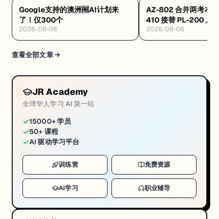
Google支持的澳洲🆓AI计划来
AZ-802 合并两考本月
了！仅300个
410 接替 PL-200 
2026-08-06
2026-08-06
·Databricks 考纲
查看全部文章 →
JR Academy
全球华人学习 AI 第一站
✓
15000+ 学员
✓
50+ 课程
✓
AI 驱动学习平台
训练营
免费资源
AI学习
职业辅导