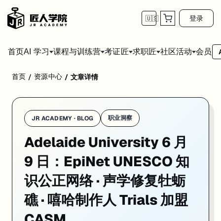
登录
🇺🇸
首页
会员
AI 学习
课程与训练营
考证匠
求职匠
社区活动
首页
资源中心
/
/
文章详情
学校：
阿德莱德大学 / University of Adelaide
日期：
2026-06
2026 年 6 月 4 日，Adelaide University 联合乌干达 Gulu U
01. Adelaide University 联合创立 E
职业洞察
JR ACADEMY · BLOG
Adelaide University 6 月
一句话
：2026 年 6 月 4 日，Adelaide University 与 Gulu Univers
2026 年 6 月 4 日，Adelaide University 与 Gulu Unive
9 日：EpiNet UNESCO 知
Adelaide University 是 EpiNet 的联合创始成员，也
识公正网络 · 声学修复牡蛎
对在申 Adelaide 或考虑其研究生项目的学生，EpiNet 网络的
礁 · 嘻哈制作人 Trials 加盟
来源：
Adelaide University News · 2026-06-04
CASM