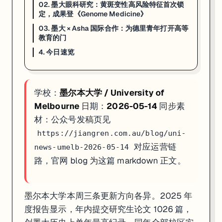
02. 墨大眼科研究：黄斑变性高风险特征首次锁
4. 今日速览
定，成果登《Genome Medicine》
03. 墨大 × Asha 国际合作：为德里青年打开高等
01 · 2025 年报创纪录
：1026 篇研究生论文单年提交，历史最高；全校
教育的门
02 · AMD 眼科研究
：黄斑变性高风险生物特征首次锁定；《Genome 
4. 今日速览
03 · 德里教育公益合作
：墨大 × Asha 联手助力德里低收入社
如果你在看 UMELB 的申请、奖学金或研究机会，这篇可以直接当作今
学校：
墨尔本大学 / University of
Melbourne
日期：
2026-05-14
同步素
材：公众号发稿页见
https://jiangren.com.au/blog/uni-
对应运营链
news-umelb-2026-05-14
路，官网 blog 为这篇 markdown 正文。
墨尔本大学本周三条更新方向各异。2025 年
度报告显示，年内提交研究生论文 1026 篇，