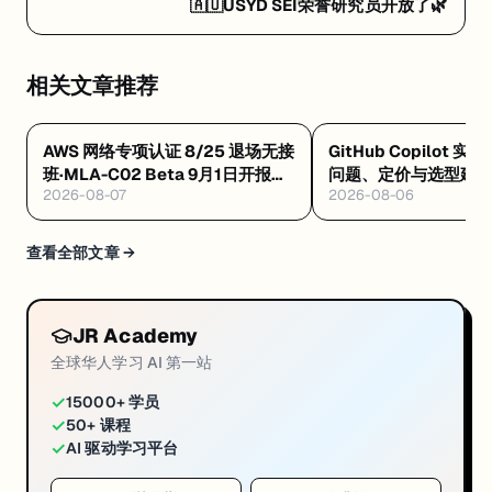
🇦🇺USYD SEI荣誉研究员开放了🌿
相关文章推荐
AWS 网络专项认证 8/25 退场无接
GitHub Copilot 实
班·MLA-C02 Beta 9月1日开报
问题、定价与选型建
2026-08-07
2026-08-06
$75·GAIL 零基础 $99 稀缺证
查看全部文章 →
JR Academy
全球华人学习 AI 第一站
✓
15000+ 学员
✓
50+ 课程
✓
AI 驱动学习平台