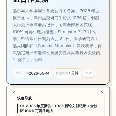
02. 墨大眼科研究：黄斑变性高风险特征首次锁定，成
墨尔本大学本周三条更新方向各异。2025 年度
一句话
：墨尔本大学研究团队在《Genome Medicine》期刊发
报告显示，年内提交研究生论文 1026 篇，创墨
大历史上单年最高纪录，同年全部校区实现
墨尔本大学研究团队在《Genome Medicine》期刊发表最新
100% 可再生电力覆盖，Semester 2（7 月入
研究团队通过系统分析相关生物分子特征，锁定了与严重 AMD 高风险
学）申请截止日期为 5 月 31 日。医学研究方面，
对有意申请墨大医学和生命科学方向的学生，这条成果有两层实际意义：一是 C
墨大团队在《Genome Medicine》发表成果，首
次锁定与严重老年性黄斑变性高风险显著关联的
来源：
University of Melbourne Newsroom · May 2026
生物特征，为精...
03. 墨大 × Asha 国际合作：为德里青年打开
1
分钟
2026-05-14
发布日期
阅读时长
作者
一句话
：墨尔本大学与澳大利亚非营利机构 Asha 的国际教育合作
墨尔本大学与澳大利亚非营利机构 Asha 的国际教育合作项目近日
这类「大学 + NGO + 社区」三方协作模式，在国际发展研究中
快速导航
从选校的角度看，墨大维持并持续更新这类国际公益合作，体现的是它在
01. 2025 年度报告：1026 篇论文创纪录 + 全校
区 100% 可再生电力
来源：
University of Melbourne Newsroom · May 2026