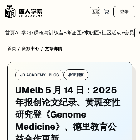
登录
🇺🇸
首页
会员
AI 学习
课程与训练营
考证匠
求职匠
社区活动
首页
资源中心
/
/
文章详情
学校：
墨尔本大学 / University of Melbourne
日期：
2026-05
墨尔本大学本周三条更新方向各异。2025 年度报告显示，年内提交研究生
01. 2025 年度报告：1026 篇论文创纪录 + 全
职业洞察
JR ACADEMY · BLOG
UMelb 5 月 14 日：2025
一句话
：墨尔本大学近日发布 2025 年度报告，年内提交研究生论文 1
墨尔本大学近日发布 2025 年度报告，数据显示 2025 年全年共
年报创论文纪录、黄斑变性
报告同期确认，2025 年墨大已实现全部校区 100% 可再生电力
研究登《Genome
与此同时，报告提示 2026 年 Semester 2（7 月入学）国际
Medicine》、德里教育公
来源：
University of Melbourne Newsroom · May 2026
益合作更新