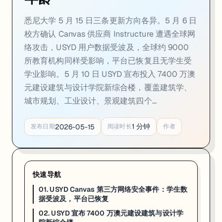
02. USYD 宣布 7400 万澳元建设建筑与设计
悉尼大学 5 月 15 日三条更新方向各异。5 月 6 日
一句话
：2026 年 5 月 10 日，悉尼大学宣布投入
7400 万澳元
，专项用
校方确认 Canvas 供应商 Instructure 遭遇全球网
络攻击，USYD 用户数据受波及，全球约 9000
2026 年 5 月 10 日，悉尼大学宣布将投入 7400 万澳元，专项用于建筑与
所教育机构同样受影响，平台已恢复且无学生受
在建筑设计理念上，新综合楼将融入被动式节能和可再生能源策略，预
学业影响。5 月 10 日 USYD 宣布投入 7400 万澳
对正在申请 USYD 建筑相关专业的学生，这次投资的意义不只是环境
元建设建筑与设计学院新综合楼，覆盖建筑学、
城市规划、工业设计、景观建筑四个...
来源：
USYD News · 2026-05-10
03. USYD 研究：4 周饮食干预可显著改善老
1
分钟
2026-05-15
发布日期
阅读时长
作者
一句话
：悉尼大学 Dr Caitlin Andrews 团队 2026 年 5 月在《Aging
悉尼大学 School of Life and Environmental Sc
快速导航
这项发现的科学意义在于它挑战了传统假设。过去，「生理年龄」被认为
01. USYD Canvas 第三方网络安全事件：学生数
据受波及，平台已恢复
《Aging Cell》是衰老生物学领域的高分 SCI 期刊，发表在此说明这项
02. USYD 宣布 7400 万澳元建设建筑与设计学
来源：
USYD News · 2026-05-12