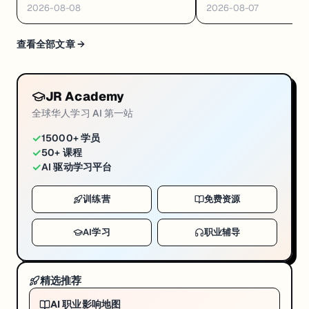
2026-08-08
2026-08-07
·Databricks GenAI 工程认证解析
·Google GEAR 免费 AI 课
查看全部文章 →
JR Academy
全球华人学习 AI 第一站
✓
15000+ 学员
✓
50+ 课程
✓
AI 驱动学习平台
训练营
免费资源
AI学习
职业辅导
精选推荐
AI 职业影响地图