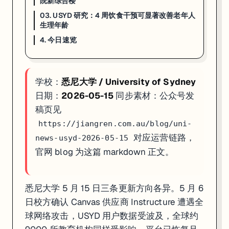
院新综合楼
4. 今日速览
03. USYD 研究：4 周饮食干预可显著改善老年人
生理年龄
01 · Canvas 安全事件
：Instructure 全球漏洞波及约 900
4. 今日速览
02 · 7400 万建筑投资
：USYD 建筑与设计学院新综合楼；数字制
03 · 饮食降生理年龄
：《Aging Cell》高分 SCI；65-75 岁
如果你在看 USYD 的申请、奖学金或研究机会，这篇可以直接当作今天
学校：
悉尼大学 / University of Sydney
日期：
2026-05-15
同步素材：公众号发
稿页见
https://jiangren.com.au/blog/uni-
对应运营链路，
news-usyd-2026-05-15
官网 blog 为这篇 markdown 正文。
悉尼大学 5 月 15 日三条更新方向各异。5 月 6
日校方确认 Canvas 供应商 Instructure 遭遇全
球网络攻击，USYD 用户数据受波及，全球约