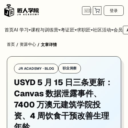
登录
🇺🇸
首页
会员
AI 学习
课程与训练营
考证匠
求职匠
社区活动
首页
资源中心
/
/
文章详情
学校：
悉尼大学 / University of Sydney
日期：
2026-05-15
同
悉尼大学 5 月 15 日三条更新方向各异。5 月 6 日校方确认 Can
01. USYD Canvas 第三方网络安全事件：
职业洞察
JR ACADEMY · BLOG
USYD 5 月 15 日三条更新：
一句话
：2026 年 5 月 6 日，悉尼大学确认 Canvas 供应商 Instruc
2026 年 5 月 6 日，悉尼大学发布官方通告，确认 Canvas 学
Canvas 数据泄露事件、
在学业影响方面，悉尼大学表示未发现校方内部系统受到任何损害，也没有
7400 万澳元建筑学院投
对所有在读学生，安全意识提示至关重要：供应链安全事件发生后，网络攻击者通常会
资、4 周饮食干预改善生理
来源：
USYD News · 2026-05-06
年龄