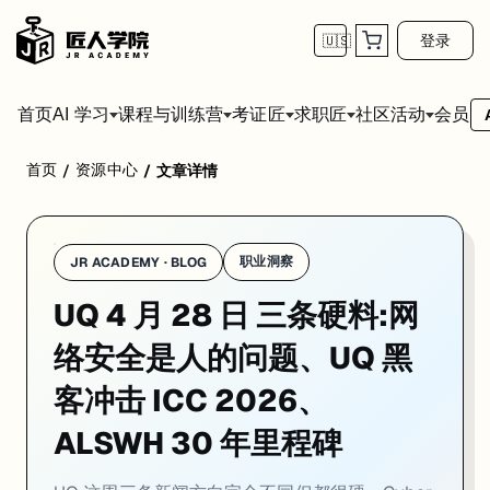
登录
🇺🇸
首页
会员
AI 学习
课程与训练营
考证匠
求职匠
社区活动
首页
资源中心
/
/
文章详情
学校：
昆士兰大学 / University of Queensland
日期：
2026-0
UQ 这周三条新闻方向完全不同但都很硬。Cyber Research Centre 
01. UQ Cyber Research Centre 新研究
职业洞察
JR ACADEMY · BLOG
UQ 4 月 28 日 三条硬料:网
一句话
：UQ Cyber Research Centre 的 Dr Ivano Bong
UQ Cyber Research Centre 的 Dr Ivano Bon
络安全是人的问题、UQ 黑
Bongiovanni 提出一个四层评估框架:行业层（监管和合规预
客冲击 ICC 2026、
对走 Cyber Security 和 Information Systems 方向
ALSWH 30 年里程碑
来源：
UQ News · 2026-04-28