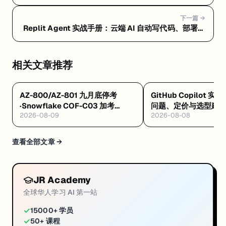
条龙 — Replit Agent 常见问题 FAQ：定价、选型和避
坑指南
下一篇 →
Replit Agent 实战手册：云端 AI 自动写代码、部署一
条龙 — Replit Agent 是什么：浏览器里让 AI 自动写
代码、测试、部署的云端平台
相关文章推荐
AZ-800/AZ-801 九月底停考
GitHub Copilot 实
·Snowflake COF-C03 加考
问题、定价与选型建
2026-08-09
2026-08-08
Cortex AI·AWS 十万免费 AI 席
8/4 开训
查看全部文章 →
JR Academy
全球华人学习 AI 第一站
✓
15000+ 学员
✓
50+ 课程