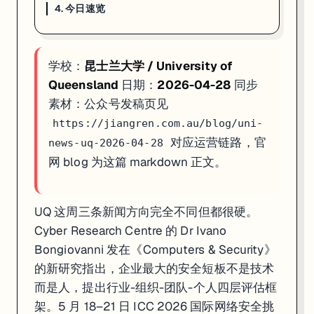
4. 今日速览
4. 今日速览
01 · 网络安全治理
:UQ Cyber Research Centre 新
学校：
昆士兰大学 / University of
02 · ICC 2026 网络世界杯
:5 月 18–21 日黄金海岸 The Star
03 · ALSWH 30 周年
:5.7 万女性 / 4 代人 / 1200+ 论文 /
Queensland
日期：
2026-04-28
同步
素材：公众号发稿页见
如果你在看 UQ 的申请、奖学金或研究机会，这篇可以直接当作今天的
https://jiangren.com.au/blog/uni-
对应运营链路，官
news-uq-2026-04-28
网 blog 为这篇 markdown 正文。
UQ 这周三条新闻方向完全不同但都很硬。
Cyber Research Centre 的 Dr Ivano
Bongiovanni 发在《Computers & Security》
的新研究指出，企业最大的安全短板不是技术
而是人，提出行业-组织-团队-个人四层评估框
架。5 月 18–21 日 ICC 2026 国际网络安全挑