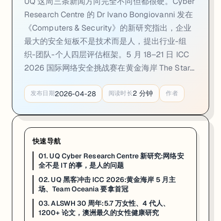
UQ 这周三条新闻方向完全不同但都很硬。Cyber
02. UQ 黑客冲击 ICC 2026:黄金海岸 5 月主场
Research Centre 的 Dr Ivano Bongiovanni 发在
《Computers & Security》的新研究指出，企业
一句话
：国际网络安全挑战赛（ICC 2026）5 月 18–21 日在黄金海岸 The
最大的安全短板不是技术而是人，提出行业-组
5 月 18–21 日，第 25 届 AUSCERT 大会和国际网络安全挑战赛（Inte
织-团队-个人四层评估框架。5 月 18–21 日 ICC
UQ 这次有两位 CS + Math 双学位本科生进 Team Oceania
2026 国际网络安全挑战赛在黄金海岸 The Star...
支撑这两位选手的是 UQ Cyber Squad——一个每周聚一次的学生社团，常
2
分钟
2026-04-28
发布日期
阅读时长
作者
来源：
UQ News · 2026-04-27
03. ALSWH 30 周年:5.7 万女性、4 代人
快速导航
一句话
：澳洲女性健康纵向研究（ALSWH）4 月 22 日满 30 周年。这项 1996
01. UQ Cyber Research Centre 新研究:网络安
澳洲女性健康纵向研究（Australian Longitudinal Study on 
全不是 IT 的事，是人的问题
02. UQ 黑客冲击 ICC 2026:黄金海岸 5 月主
UQ 这边的负责人是 Professor Gita Mishra AO，她在 A
场、Team Oceania 要拿首冠
对走 Public Health / Epidemiology / He
03. ALSWH 30 周年:5.7 万女性、4 代人、
1200+ 论文，澳洲最久的女性健康研究
来源：
UQ News · 2026-04-22