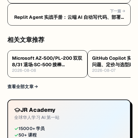
条龙 — Replit Agent 常见问题 FAQ：定价、选型和避
坑指南
下一篇 →
Replit Agent 实战手册：云端 AI 自动写代码、部署一
条龙 — Replit Agent 是什么：浏览器里让 AI 自动写
代码、测试、部署的云端平台
相关文章推荐
Microsoft AZ-500/PL-200 双双
GitHub Copilot 实
8/31 退场·SC-500 接棒
问题、定价与选型建
2026-08-08
2026-08-07
·Databricks GenAI 工程认证解析
·Google GEAR 免费 AI 课
查看全部文章 →
JR Academy
全球华人学习 AI 第一站
✓
15000+ 学员
✓
50+ 课程