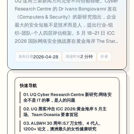
UQ 这周三条新闻方向完全不同但都很硬。Cyber
02. UQ 黑客冲击 ICC 2026:黄金海岸 5 月主场
Research Centre 的 Dr Ivano Bongiovanni 发在
《Computers & Security》的新研究指出，企业
一句话
：国际网络安全挑战赛（ICC 2026）5 月 18–21 日在黄金海岸 The
最大的安全短板不是技术而是人，提出行业-组
5 月 18–21 日，第 25 届 AUSCERT 大会和国际网络安全挑战赛（Inte
织-团队-个人四层评估框架。5 月 18–21 日 ICC
UQ 这次有两位 CS + Math 双学位本科生进 Team Oceania
2026 国际网络安全挑战赛在黄金海岸 The Star...
支撑这两位选手的是 UQ Cyber Squad——一个每周聚一次的学生社团，常
2
分钟
2026-04-28
发布日期
阅读时长
作者
来源：
UQ News · 2026-04-27
03. ALSWH 30 周年:5.7 万女性、4 代人
快速导航
一句话
：澳洲女性健康纵向研究（ALSWH）4 月 22 日满 30 周年。这项 1996
01. UQ Cyber Research Centre 新研究:网络安
澳洲女性健康纵向研究（Australian Longitudinal Study on 
全不是 IT 的事，是人的问题
02. UQ 黑客冲击 ICC 2026:黄金海岸 5 月主
UQ 这边的负责人是 Professor Gita Mishra AO，她在 A
场、Team Oceania 要拿首冠
对走 Public Health / Epidemiology / He
03. ALSWH 30 周年:5.7 万女性、4 代人、
1200+ 论文，澳洲最久的女性健康研究
来源：
UQ News · 2026-04-22