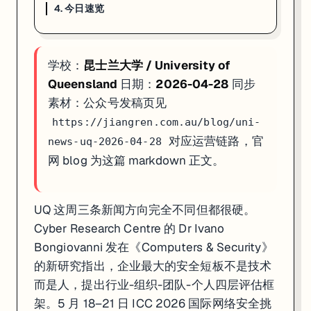
4. 今日速览
4. 今日速览
01 · 网络安全治理
:UQ Cyber Research Centre 新
学校：
昆士兰大学 / University of
02 · ICC 2026 网络世界杯
:5 月 18–21 日黄金海岸 The Star
03 · ALSWH 30 周年
:5.7 万女性 / 4 代人 / 1200+ 论文 /
Queensland
日期：
2026-04-28
同步
素材：公众号发稿页见
如果你在看 UQ 的申请、奖学金或研究机会，这篇可以直接当作今天的
https://jiangren.com.au/blog/uni-
对应运营链路，官
news-uq-2026-04-28
网 blog 为这篇 markdown 正文。
UQ 这周三条新闻方向完全不同但都很硬。
Cyber Research Centre 的 Dr Ivano
Bongiovanni 发在《Computers & Security》
的新研究指出，企业最大的安全短板不是技术
而是人，提出行业-组织-团队-个人四层评估框
架。5 月 18–21 日 ICC 2026 国际网络安全挑