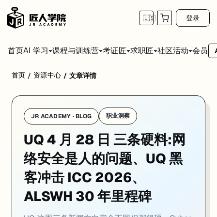
登录
🇺🇸
首页
会员
AI 学习
课程与训练营
考证匠
求职匠
社区活动
首页
资源中心
/
/
文章详情
学校：
昆士兰大学 / University of Queensland
日期：
2026-0
UQ 这周三条新闻方向完全不同但都很硬。Cyber Research Centre 
01. UQ Cyber Research Centre 新研究
职业洞察
JR ACADEMY · BLOG
UQ 4 月 28 日 三条硬料:网
一句话
：UQ Cyber Research Centre 的 Dr Ivano Bong
UQ Cyber Research Centre 的 Dr Ivano Bon
络安全是人的问题、UQ 黑
Bongiovanni 提出一个四层评估框架:行业层（监管和合规预
客冲击 ICC 2026、
对走 Cyber Security 和 Information Systems 方向
ALSWH 30 年里程碑
来源：
UQ News · 2026-04-28