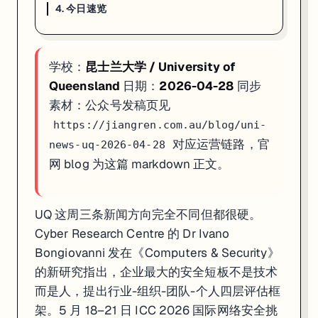
4. 今日速览
4. 今日速览
01 · 网络安全治理
:UQ Cyber Research Centre 新
学校：
昆士兰大学 / University of
02 · ICC 2026 网络世界杯
:5 月 18–21 日黄金海岸 The Star
03 · ALSWH 30 周年
:5.7 万女性 / 4 代人 / 1200+ 论文 /
Queensland
日期：
2026-04-28
同步
素材：公众号发稿页见
如果你在看 UQ 的申请、奖学金或研究机会，这篇可以直接当作今天的
https://jiangren.com.au/blog/uni-
对应运营链路，官
news-uq-2026-04-28
网 blog 为这篇 markdown 正文。
UQ 这周三条新闻方向完全不同但都很硬。
Cyber Research Centre 的 Dr Ivano
Bongiovanni 发在《Computers & Security》
的新研究指出，企业最大的安全短板不是技术
而是人，提出行业-组织-团队-个人四层评估框
架。5 月 18–21 日 ICC 2026 国际网络安全挑