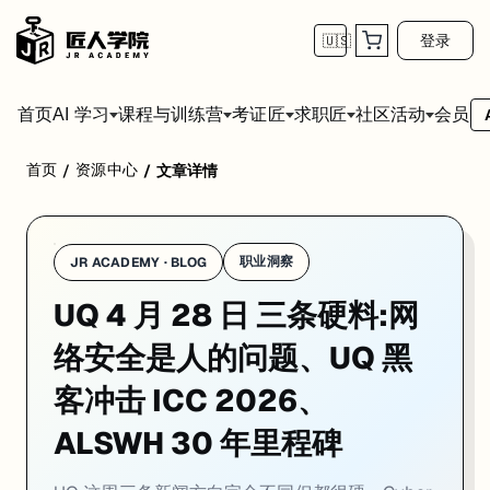
登录
🇺🇸
首页
会员
AI 学习
课程与训练营
考证匠
求职匠
社区活动
首页
资源中心
/
/
文章详情
学校：
昆士兰大学 / University of Queensland
日期：
2026-0
UQ 这周三条新闻方向完全不同但都很硬。Cyber Research Centre 
01. UQ Cyber Research Centre 新研究
职业洞察
JR ACADEMY · BLOG
UQ 4 月 28 日 三条硬料:网
一句话
：UQ Cyber Research Centre 的 Dr Ivano Bong
UQ Cyber Research Centre 的 Dr Ivano Bon
络安全是人的问题、UQ 黑
Bongiovanni 提出一个四层评估框架:行业层（监管和合规预
客冲击 ICC 2026、
对走 Cyber Security 和 Information Systems 方向
ALSWH 30 年里程碑
来源：
UQ News · 2026-04-28