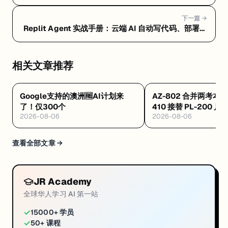
条龙 — Replit Agent 常见问题 FAQ：定价、选型和避
坑指南
下一篇 →
Replit Agent 实战手册：云端 AI 自动写代码、部署一
条龙 — Replit Agent 是什么：浏览器里让 AI 自动写
代码、测试、部署的云端平台
相关文章推荐
Google支持的澳洲🆓AI计划来
AZ-802 合并两考本月
了！仅300个
410 接替 PL-200 
2026-08-06
2026-08-06
·Databricks 考纲
查看全部文章 →
JR Academy
全球华人学习 AI 第一站
✓
15000+ 学员
✓
50+ 课程