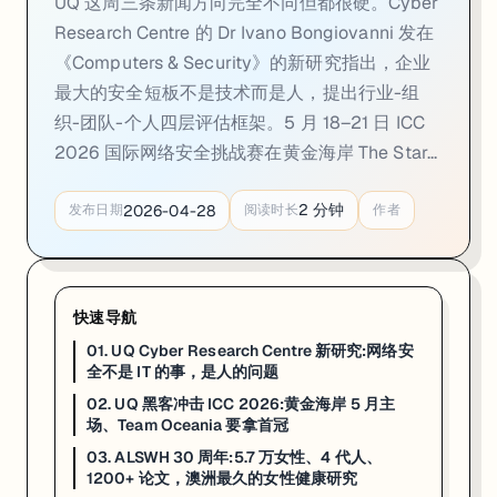
UQ 这周三条新闻方向完全不同但都很硬。Cyber
02. UQ 黑客冲击 ICC 2026:黄金海岸 5 月主场
Research Centre 的 Dr Ivano Bongiovanni 发在
《Computers & Security》的新研究指出，企业
一句话
：国际网络安全挑战赛（ICC 2026）5 月 18–21 日在黄金海岸 The
最大的安全短板不是技术而是人，提出行业-组
5 月 18–21 日，第 25 届 AUSCERT 大会和国际网络安全挑战赛（Inte
织-团队-个人四层评估框架。5 月 18–21 日 ICC
UQ 这次有两位 CS + Math 双学位本科生进 Team Oceania
2026 国际网络安全挑战赛在黄金海岸 The Star...
支撑这两位选手的是 UQ Cyber Squad——一个每周聚一次的学生社团，常
2
分钟
2026-04-28
发布日期
阅读时长
作者
来源：
UQ News · 2026-04-27
03. ALSWH 30 周年:5.7 万女性、4 代人
快速导航
一句话
：澳洲女性健康纵向研究（ALSWH）4 月 22 日满 30 周年。这项 1996
01. UQ Cyber Research Centre 新研究:网络安
澳洲女性健康纵向研究（Australian Longitudinal Study on 
全不是 IT 的事，是人的问题
02. UQ 黑客冲击 ICC 2026:黄金海岸 5 月主
UQ 这边的负责人是 Professor Gita Mishra AO，她在 A
场、Team Oceania 要拿首冠
对走 Public Health / Epidemiology / He
03. ALSWH 30 周年:5.7 万女性、4 代人、
1200+ 论文，澳洲最久的女性健康研究
来源：
UQ News · 2026-04-22