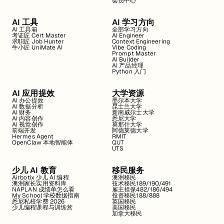
会员中心
AI 工具
AI 学习方向
AI 工具箱
全部学习方向
考证匠 Cert Master
AI Engineer
求职匠 Job Hunter
Context Engineering
牛小匠 UniMate AI
Vibe Coding
Prompt Master
AI Builder
AI 产品经理
Python 入门
AI 应用提效
大学资源
AI 办公提效
墨尔本大学
AI 数据分析
昆士兰大学
AI 财务
新南威尔士大学
AI 内容创作
悉尼大学
AI 视觉创作
莫那什大学
前端开发
阿德莱德大学
Hermes Agent
RMIT
OpenClaw 本地智能体
QUT
UTS
少儿 AI 教育
移民服务
Airbotix 少儿 AI 编程
澳洲移民
澳洲家长实用资料库
技术移民189/190/491
NAPLAN 成绩单怎么看
雇主担保482/186/494
My School 学校数据指南
投资移民188/888
悉尼私校学费 2026
英国移民
少儿编程课程与训练营
美国移民
加拿大移民