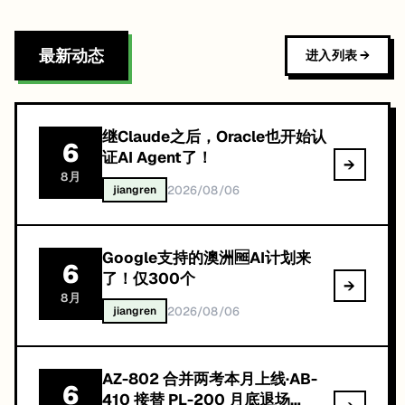
最新动态
进入列表
继Claude之后，Oracle也开始认
6
证AI Agent了！
→
8
月
2026/08/06
jiangren
Google支持的澳洲🆓AI计划来
6
了！仅300个
→
8
月
2026/08/06
jiangren
AZ-802 合并两考本月上线·AB-
6
410 接替 PL-200 月底退场