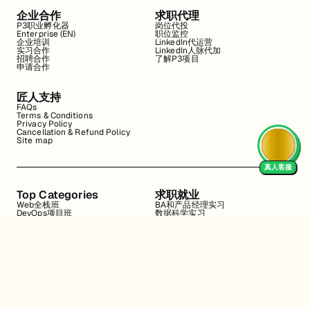
企业合作
求职代理
P3职业孵化器
岗位代投
Enterprise (EN)
职位监控
企业培训
LinkedIn代运营
实习合作
LinkedIn人脉代加
招聘合作
了解P3项目
申请合作
匠人支持
FAQs
Terms & Conditions
Privacy Policy
Cancellation & Refund Policy
Site map
真人客服
Top Categories
求职就业
Web全栈班
BA和产品经理实习
DevOps项目班
数据科学实习
数据工程全栈班
数据分析实习
数据分析项目班
Marketing实习
编程入门班
简历修改
Business Analyst实习
面试指导
算法集训营
导师指导VIP
地址
Level 10b, 144 Edward Street, Brisbane CBD(Headquarter)
Level 2, 171 La Trobe St, Melbourne VIC 3000