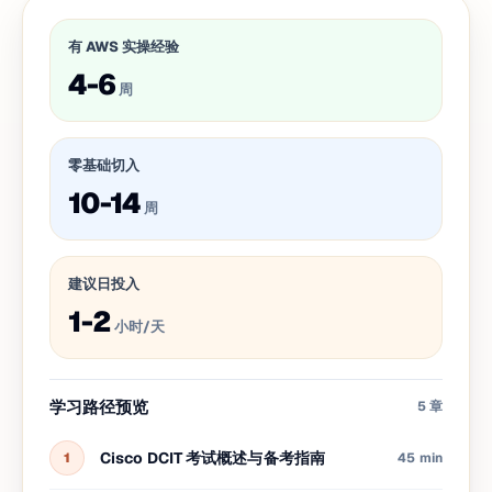
有 AWS 实操经验
4-6
周
零基础切入
10-14
周
建议日投入
1-2
小时/天
学习路径预览
5
章
Cisco DCIT 考试概述与备考指南
1
45 min