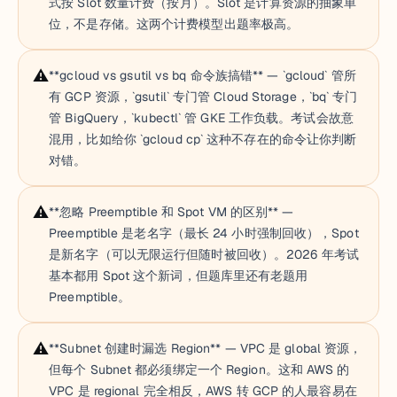
式按 Slot 数量计费（按月）。Slot 是计算资源的抽象单
位，不是存储。这两个计费模型出题率极高。
⚠️
**gcloud vs gsutil vs bq 命令族搞错** — `gcloud` 管所
有 GCP 资源，`gsutil` 专门管 Cloud Storage，`bq` 专门
管 BigQuery，`kubectl` 管 GKE 工作负载。考试会故意
混用，比如给你 `gcloud cp` 这种不存在的命令让你判断
对错。
⚠️
**忽略 Preemptible 和 Spot VM 的区别** —
Preemptible 是老名字（最长 24 小时强制回收），Spot
是新名字（可以无限运行但随时被回收）。2026 年考试
基本都用 Spot 这个新词，但题库里还有老题用
Preemptible。
⚠️
**Subnet 创建时漏选 Region** — VPC 是 global 资源，
但每个 Subnet 都必须绑定一个 Region。这和 AWS 的
VPC 是 regional 完全相反，AWS 转 GCP 的人最容易在