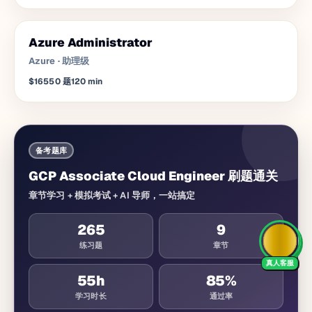
Azure Administrator
Azure
·
助理级
$165
50
题
120
min
备考题库
GCP Associate Cloud Engineer 刷题通关
章节学习 + 模拟考试 + AI 导师，一站搞定
265
9
练习题
章节
真人客服
55
h
85%
学习时长
通过率