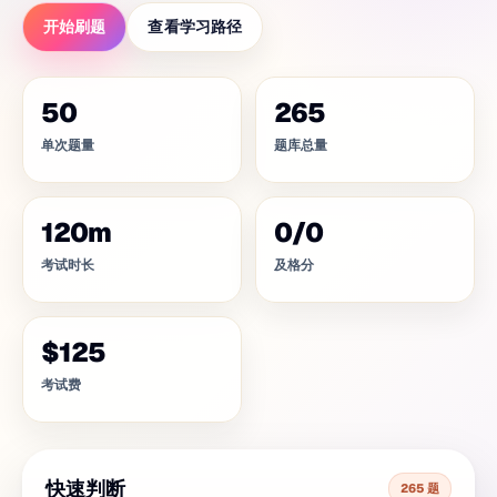
开始刷题
查看学习路径
50
265
单次题量
题库总量
120
m
0
/
0
考试时长
及格分
$125
考试费
快速判断
265 题