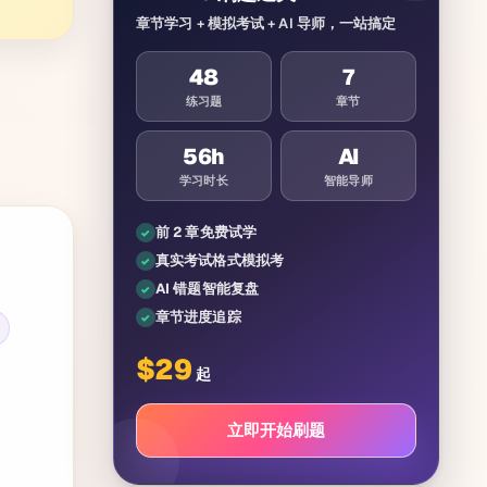
章节学习 + 模拟考试 + AI 导师，一站搞定
48
7
练习题
章节
56
h
AI
学习时长
智能导师
前 2 章免费试学
真实考试格式模拟考
AI 错题智能复盘
章节进度追踪
$
29
起
立即开始刷题