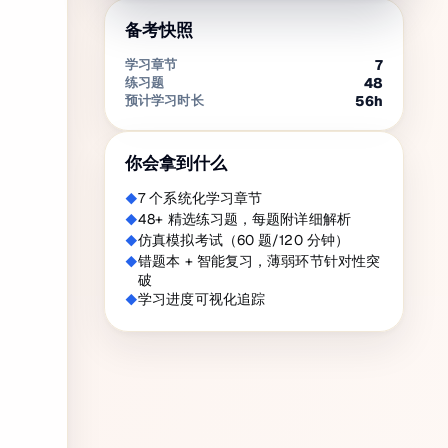
备考快照
学习章节
7
练习题
48
预计学习时长
56
h
你会拿到什么
7 个系统化学习章节
48+ 精选练习题，每题附详细解析
仿真模拟考试（60 题/120 分钟）
错题本 + 智能复习，薄弱环节针对性突
破
学习进度可视化追踪