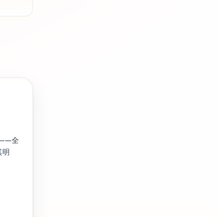
——全
其明