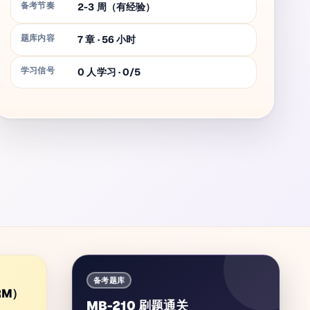
备考节奏
2-3 周（有经验）
题库内容
7
章
·
56
小时
学习信号
0 人学习 · 0/5
备考题库
CRM）
MB-210 刷题通关