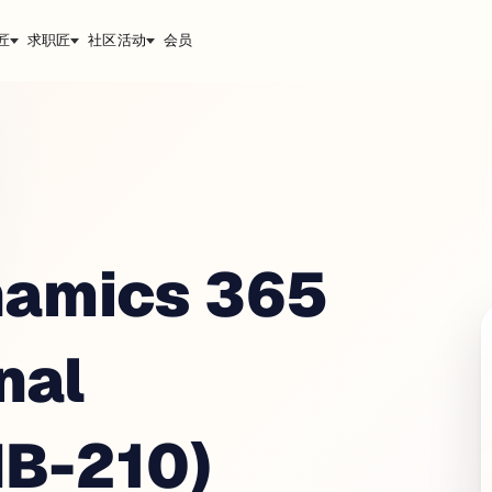
匠
求职匠
社区活动
会员
namics 365
nal
MB-210)