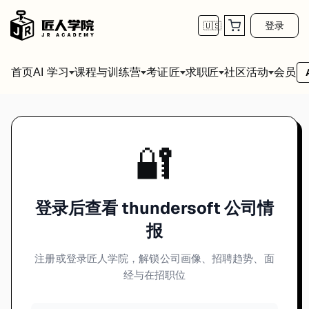
登录
🇺🇸
首页
会员
AI 学习
课程与训练营
考证匠
求职匠
社区活动
🔐
登录后查看 thundersoft 公司情
报
注册或登录匠人学院，解锁公司画像、招聘趋势、面
经与在招职位