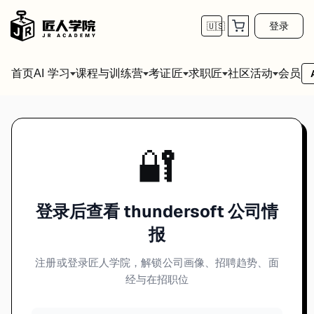
登录
🇺🇸
首页
会员
AI 学习
课程与训练营
考证匠
求职匠
社区活动
🔐
登录后查看 thundersoft 公司情
报
注册或登录匠人学院，解锁公司画像、招聘趋势、面
经与在招职位