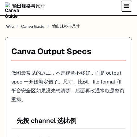
安全区比画布更重要
输出规格与尺寸
☰
同一张图到了不同平台，真正被看到的区域并不一样。缩略图、裁切、UI 
中心视觉安全区
输出规格与尺寸
Wiki
Canva Guide
顶部和底部的 UI 避让
CTA 不贴边
尤其
内容，如果标题太靠上、按钮太靠下，上线后很容易被平台元
9:16
Canva Output Specs
一个更稳的适配流程
做图最常见的返工，不是视觉不够好，而是 output
先确定主发布平台
在主平台尺寸里完成核心版式
spec 一开始就定错了。尺寸、比例、file format 和
复制为其他比例版本
平台安全区如果没先想清楚，后面再改通常就是整页
针对不同比例单独微调 headline、image crop 和 CTA
重排。
不要期待一张图拉伸后就能适配所有场景。能保留 70% 的结构，已经是高效 
Canva 官方当前对这件事的产品化方案其实很明确：
。
Magic Switch
先按 channel 选比例
它的价值不是魔法般“一键完美适配”，而是帮你先把尺寸转换和多渠道
常见内容类型的建议规格