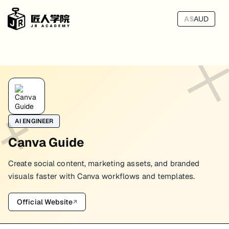
A$
AUD
Canva Output Specs
做图最常见的返工，不是视觉不够好，而是 output spec 一开始就定错
AI ENGINEER
先按 channel 选比例
Canva Guide
最常用的几种尺寸：
Create social content, marketing assets, and branded
：通用社媒贴图、quote card、资讯卡片
1:1
：Instagram feed、需要更强占屏的 campaign post
4:5
visuals faster with Canva workflows and templates.
：Story、Reels、TikTok cover、竖屏内容
9:16
：presentation、video thumbnail、横版封面
16:9
Official Website
↗
团队里最好长期固定 3 到 4 个主尺寸，而不是每次临时新建一个画布。