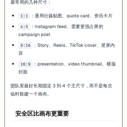
最常用的几种尺寸：
内容类型
推荐尺寸
重点
：通用社媒贴图、quote card、资讯卡片
课程宣传海报
或
headline 和 CTA 要大，适合信息流停留
4:5
1:1
1:1
讲师金句卡片
结构简单，适合模板化
1:1
：Instagram feed、需要更强占屏的
4:5
短视频封面
主体和标题尽量居中
9:16
campaign post
演示文稿封面
可承载更多信息，但层级必须清晰
16:9
：Story、Reels、TikTok cover、竖屏内
9:16
导出格式怎么选
容
：图文内容、海报、封面，适合保持清晰度
PNG
：presentation、video thumbnail、横版
16:9
：体积更轻，适合普通图片分发
JPG
：讲义、打印材料、长页提案
PDF
封面
/
：简单 motion content
MP4
GIF
团队里最好长期固定 3 到 4 个主尺寸，而不是每次
格式不只是技术选择，也影响文件体积、清晰度和后续协作方式。
临时新建一个画布。
Export 前必看 checklist
headline 是否在缩略图下还能读清
安全区比画布更重要
CTA 有没有贴边或被遮挡风险
图片裁切后主体是否仍完整
format 是否符合投放平台