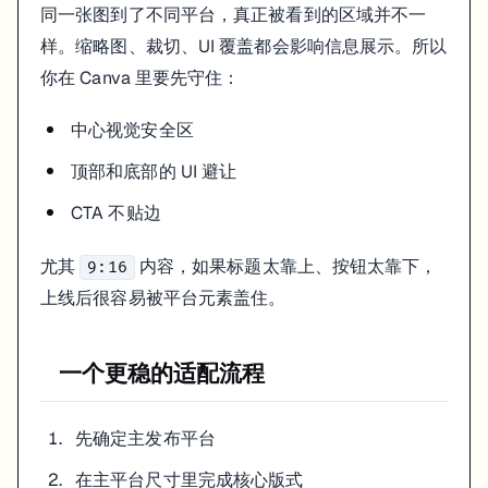
同一张图到了不同平台，真正被看到的区域并不一
文件命名是否带尺寸，例如
、
campaign-4x5
cover-9x16
样。缩略图、裁切、UI 覆盖都会影响信息展示。所以
一个更现实的判断
你在 Canva 里要先守住：
如果你发现某个设计改尺寸后总是要大改，通常不是 Magic Switch
中心视觉安全区
这时更应该回头做模板家族，而不是指望单个版面万能适配。
顶部和底部的 UI 避让
Related pages
CTA 不贴边
Layout rules
Quality check
Template workflow
尤其
内容，如果标题太靠上、按钮太靠下，
9:16
上线后很容易被平台元素盖住。
一个更稳的适配流程
先确定主发布平台
在主平台尺寸里完成核心版式