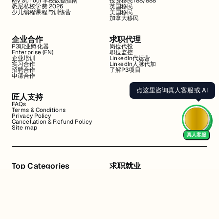
My School 学校数据指南
投资移民188/888
悉尼私校学费 2026
英国移民
少儿编程课程与训练营
美国移民
加拿大移民
企业合作
求职代理
P3职业孵化器
岗位代投
Enterprise (EN)
职位监控
企业培训
LinkedIn代运营
实习合作
LinkedIn人脉代加
招聘合作
了解P3项目
申请合作
点这里咨询真人客服或 AI
匠人支持
FAQs
Terms & Conditions
Privacy Policy
Cancellation & Refund Policy
Site map
真人客服
Top Categories
求职就业
Web全栈班
BA和产品经理实习
DevOps项目班
数据科学实习
数据工程全栈班
数据分析实习
数据分析项目班
Marketing实习
编程入门班
简历修改
Business Analyst实习
面试指导
算法集训营
导师指导VIP