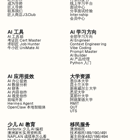
成为导师
线上学习平台
匠人导师
面试中心
联系我们
分享面试经验
匠人商店J3.Club
Internship
会员中心
AI 工具
AI 学习方向
AI 工具箱
全部学习方向
考证匠 Cert Master
AI Engineer
求职匠 Job Hunter
Context Engineering
牛小匠 UniMate AI
Vibe Coding
Prompt Master
AI Builder
AI 产品经理
Python 入门
AI 应用提效
大学资源
AI 办公提效
墨尔本大学
AI 数据分析
昆士兰大学
AI 财务
新南威尔士大学
AI 内容创作
悉尼大学
AI 视觉创作
莫那什大学
前端开发
阿德莱德大学
Hermes Agent
RMIT
OpenClaw 本地智能体
QUT
UTS
少儿 AI 教育
移民服务
Airbotix 少儿 AI 编程
澳洲移民
澳洲家长实用资料库
技术移民189/190/491
NAPLAN 成绩单怎么看
雇主担保482/186/494