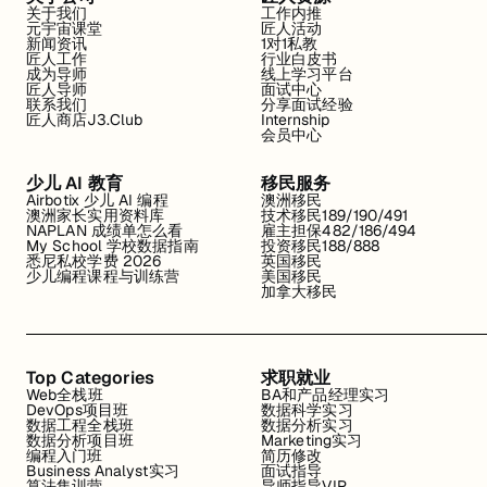
关于我们
工作内推
元宇宙课堂
匠人活动
新闻资讯
1对1私教
匠人工作
行业白皮书
成为导师
线上学习平台
匠人导师
面试中心
联系我们
分享面试经验
匠人商店J3.Club
Internship
会员中心
少儿 AI 教育
移民服务
Airbotix 少儿 AI 编程
澳洲移民
澳洲家长实用资料库
技术移民189/190/491
NAPLAN 成绩单怎么看
雇主担保482/186/494
My School 学校数据指南
投资移民188/888
悉尼私校学费 2026
英国移民
少儿编程课程与训练营
美国移民
加拿大移民
Top Categories
求职就业
Web全栈班
BA和产品经理实习
DevOps项目班
数据科学实习
数据工程全栈班
数据分析实习
数据分析项目班
Marketing实习
编程入门班
简历修改
Business Analyst实习
面试指导
算法集训营
导师指导VIP