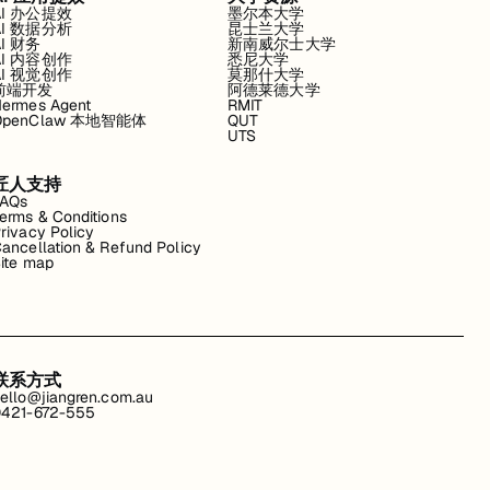
AI 办公提效
墨尔本大学
AI 数据分析
昆士兰大学
AI 财务
新南威尔士大学
AI 内容创作
悉尼大学
AI 视觉创作
莫那什大学
前端开发
阿德莱德大学
ermes Agent
RMIT
OpenClaw 本地智能体
QUT
UTS
匠人支持
FAQs
erms & Conditions
rivacy Policy
ancellation & Refund Policy
ite map
联系方式
ello@jiangren.com.au
421-672-555