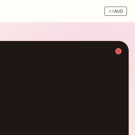
A$
AUD