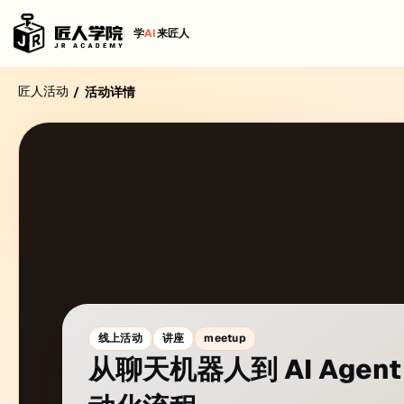
学
AI
来匠人
匠人活动
/
活动详情
线上活动
讲座
meetup
从聊天机器人到 AI Ag