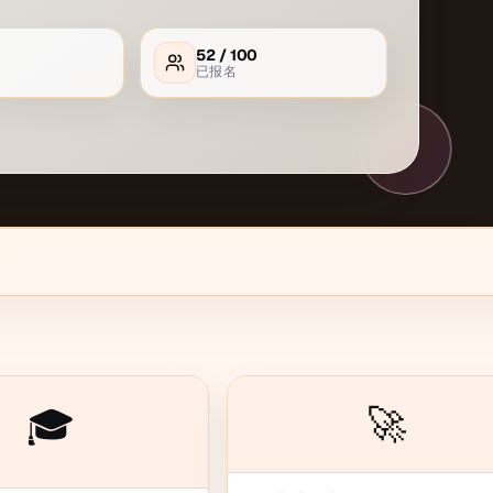
52
/
100
已报名
🚀
🎓