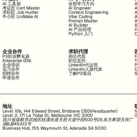
AI 工具箱
全部学习方向
考证匠 Cert Master
AI Engineer
求职匠 Job Hunter
Context Engineering
牛小匠 UniMate AI
Vibe Coding
Prompt Master
AI Builder
AI 产品经理
H
Python 入门
企业合作
求职代理
P3职业孵化器
岗位代投
Enterprise (EN)
职位监控
T
企业培训
LinkedIn代运营
P
实习合作
LinkedIn人脉代加
C
招聘合作
了解P3项目
S
申请合作
地址
Level 10b, 144 Edward Street, Brisbane CBD(Headquarter)
h
Level 2, 171 La Trobe St, Melbourne VIC 3000
0
四川省成都市武侯区桂溪街道天府大道中段500号D5东方希望天祥广
场B座45A13号
Business Hub, 155 Waymouth St, Adelaide SA 5000