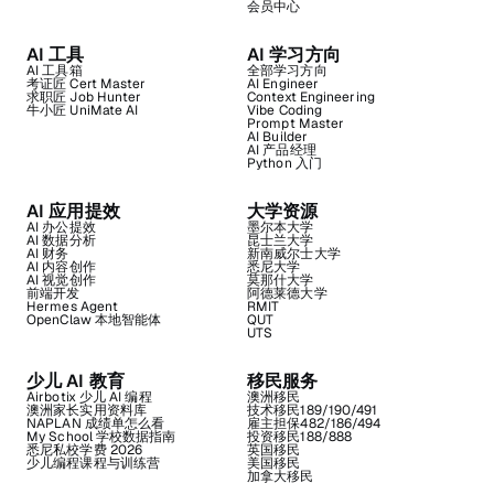
会员中心
AI 工具
AI 学习方向
AI 工具箱
全部学习方向
考证匠 Cert Master
AI Engineer
求职匠 Job Hunter
Context Engineering
牛小匠 UniMate AI
Vibe Coding
Prompt Master
AI Builder
AI 产品经理
Python 入门
AI 应用提效
大学资源
AI 办公提效
墨尔本大学
AI 数据分析
昆士兰大学
AI 财务
新南威尔士大学
AI 内容创作
悉尼大学
AI 视觉创作
莫那什大学
前端开发
阿德莱德大学
Hermes Agent
RMIT
OpenClaw 本地智能体
QUT
UTS
少儿 AI 教育
移民服务
Airbotix 少儿 AI 编程
澳洲移民
澳洲家长实用资料库
技术移民189/190/491
NAPLAN 成绩单怎么看
雇主担保482/186/494
My School 学校数据指南
投资移民188/888
悉尼私校学费 2026
英国移民
少儿编程课程与训练营
美国移民
加拿大移民