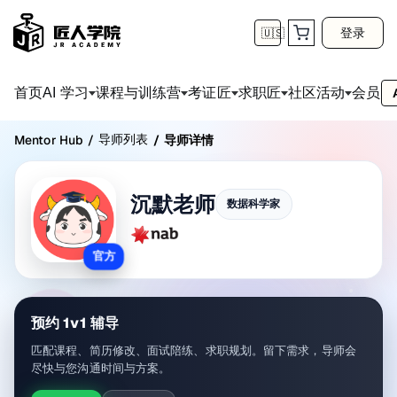
登录
🇺🇸
首页
会员
AI 学习
课程与训练营
考证匠
求职匠
社区活动
导师列表
Mentor Hub
/
/
导师详情
沉默老师
数据科学家
官方
预约 1v1 辅导
匹配课程、简历修改、面试陪练、求职规划。留下需求，导师会
尽快与您沟通时间与方案。