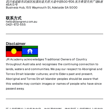
四川省成都市武侯区桂溪街道天府大道中段500号D5东方希望天祥广场B座
45A13号
Business Hub, 155 Waymouth St, Adelaide SA 5000
联系方式
hello@jiangren.com.au
0421-672-555
Disclaimer
JR Academy acknowledges Traditional Owners of Country
throughout Australia and recognises the continuing connection to
lands, waters and communities. We pay our respect to Aboriginal and
Torres Strait Islander cultures; and to Elders past and present.
Aboriginal and Torres Strait Islander peoples should be aware that
this website may contain images or names of people who have since
passed away.