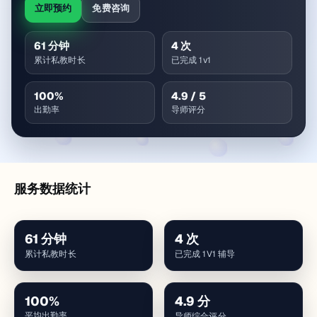
立即预约
免费咨询
61
分钟
4
次
累计私教时长
已完成 1v1
100
%
4.9
/ 5
出勤率
导师评分
服务数据统计
61
分钟
4
次
累计私教时长
已完成 1V1 辅导
100
%
4.9
分
平均出勤率
导师综合评分