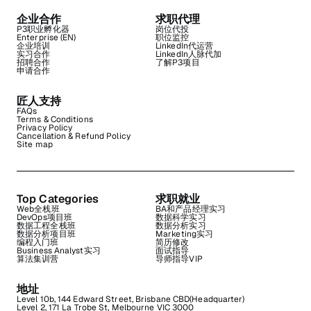
企业合作
求职代理
P3职业孵化器
岗位代投
Enterprise (EN)
职位监控
企业培训
LinkedIn代运营
实习合作
LinkedIn人脉代加
招聘合作
了解P3项目
申请合作
匠人支持
FAQs
Terms & Conditions
Privacy Policy
Cancellation & Refund Policy
Site map
Top Categories
求职就业
Web全栈班
BA和产品经理实习
DevOps项目班
数据科学实习
数据工程全栈班
数据分析实习
数据分析项目班
Marketing实习
编程入门班
简历修改
Business Analyst实习
面试指导
算法集训营
导师指导VIP
地址
Level 10b, 144 Edward Street, Brisbane CBD(Headquarter)
Level 2, 171 La Trobe St, Melbourne VIC 3000