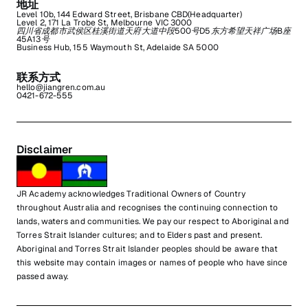
地址
Level 10b, 144 Edward Street, Brisbane CBD(Headquarter)
Level 2, 171 La Trobe St, Melbourne VIC 3000
四川省成都市武侯区桂溪街道天府大道中段500号D5东方希望天祥广场B座
45A13号
Business Hub, 155 Waymouth St, Adelaide SA 5000
联系方式
hello@jiangren.com.au
0421-672-555
Disclaimer
JR Academy acknowledges Traditional Owners of Country
throughout Australia and recognises the continuing connection to
lands, waters and communities. We pay our respect to Aboriginal and
Torres Strait Islander cultures; and to Elders past and present.
Aboriginal and Torres Strait Islander peoples should be aware that
this website may contain images or names of people who have since
passed away.