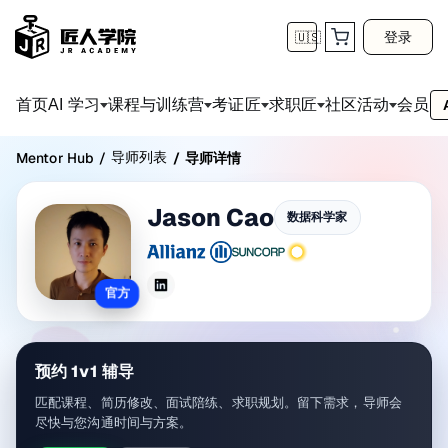
登录
🇺🇸
首页
会员
AI 学习
课程与训练营
考证匠
求职匠
社区活动
导师列表
Mentor Hub
/
/
导师详情
Jason Cao
数据科学家
官方
预约 1v1 辅导
匹配课程、简历修改、面试陪练、求职规划。留下需求，导师会
尽快与您沟通时间与方案。