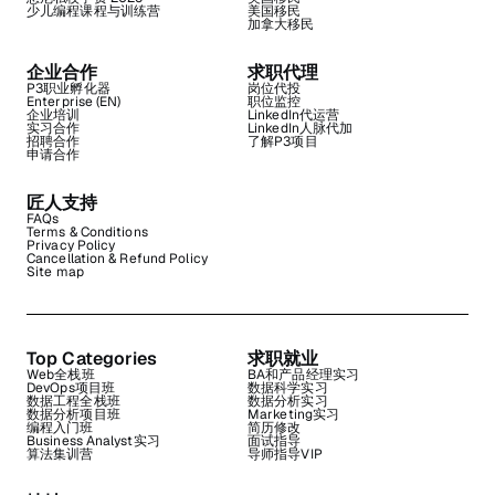
少儿编程课程与训练营
美国移民
加拿大移民
企业合作
求职代理
P3职业孵化器
岗位代投
Enterprise (EN)
职位监控
企业培训
LinkedIn代运营
实习合作
LinkedIn人脉代加
招聘合作
了解P3项目
申请合作
匠人支持
FAQs
Terms & Conditions
Privacy Policy
Cancellation & Refund Policy
Site map
Top Categories
求职就业
Web全栈班
BA和产品经理实习
DevOps项目班
数据科学实习
数据工程全栈班
数据分析实习
数据分析项目班
Marketing实习
编程入门班
简历修改
Business Analyst实习
面试指导
算法集训营
导师指导VIP