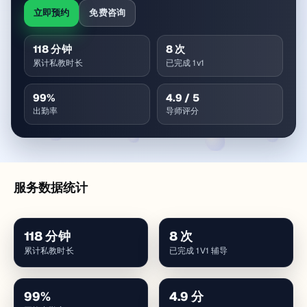
立即预约
免费咨询
118
分钟
8
次
累计私教时长
已完成 1v1
99
%
4.9
/ 5
出勤率
导师评分
服务数据统计
118
分钟
8
次
累计私教时长
已完成 1V1 辅导
99
%
4.9
分