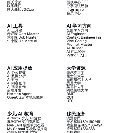
匠人导师
面试中心
联系我们
分享面试经验
匠人商店J3.Club
Internship
会员中心
AI 工具
AI 学习方向
AI 工具箱
全部学习方向
考证匠 Cert Master
AI Engineer
求职匠 Job Hunter
Context Engineering
牛小匠 UniMate AI
Vibe Coding
Prompt Master
AI Builder
AI 产品经理
Python 入门
AI 应用提效
大学资源
AI 办公提效
墨尔本大学
AI 数据分析
昆士兰大学
AI 财务
新南威尔士大学
AI 内容创作
悉尼大学
AI 视觉创作
莫那什大学
前端开发
阿德莱德大学
Hermes Agent
RMIT
OpenClaw 本地智能体
QUT
UTS
少儿 AI 教育
移民服务
Airbotix 少儿 AI 编程
澳洲移民
澳洲家长实用资料库
技术移民189/190/491
NAPLAN 成绩单怎么看
雇主担保482/186/494
My School 学校数据指南
投资移民188/888
悉尼私校学费 2026
英国移民