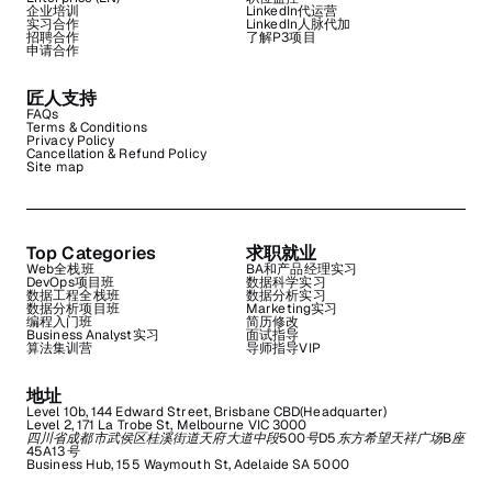
企业培训
LinkedIn代运营
实习合作
LinkedIn人脉代加
招聘合作
了解P3项目
申请合作
匠人支持
FAQs
Terms & Conditions
Privacy Policy
Cancellation & Refund Policy
Site map
Top Categories
求职就业
Web全栈班
BA和产品经理实习
DevOps项目班
数据科学实习
数据工程全栈班
数据分析实习
数据分析项目班
Marketing实习
编程入门班
简历修改
Business Analyst实习
面试指导
算法集训营
导师指导VIP
地址
Level 10b, 144 Edward Street, Brisbane CBD(Headquarter)
Level 2, 171 La Trobe St, Melbourne VIC 3000
四川省成都市武侯区桂溪街道天府大道中段500号D5东方希望天祥广场B座
45A13号
Business Hub, 155 Waymouth St, Adelaide SA 5000