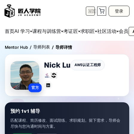
登录
🇺🇸
首页
会员
AI 学习
课程与训练营
考证匠
求职匠
社区活动
导师列表
Mentor Hub
/
/
导师详情
Nick Lu
AWS认证工程师
官方
预约 1v1 辅导
匹配课程、简历修改、面试陪练、求职规划。留下需求，导师会
尽快与您沟通时间与方案。