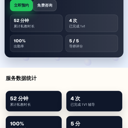
立即预约
免费咨询
52
分钟
4
次
累计私教时长
已完成 1v1
100
%
5
/ 5
出勤率
导师评分
服务数据统计
52
分钟
4
次
累计私教时长
已完成 1V1 辅导
100
%
5
分